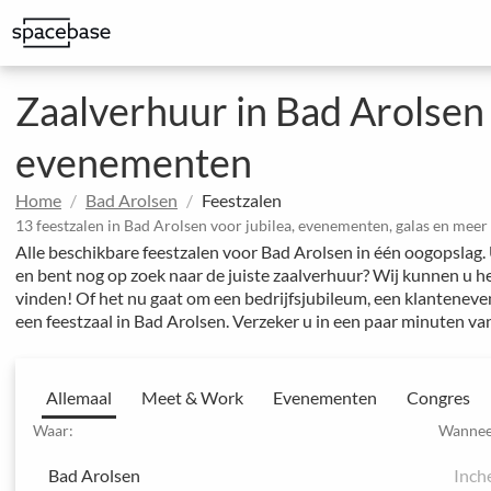
Bespaar op kantoorkosten en geef uw team meer mogelijkheden
Geweldige ruimtes om indruk te maken op klanten
Gestructureerde boeking met speciale prijsafspraken
Zaalverhuur in Bad Arolsen 
evenementen
Home
Bad Arolsen
Feestzalen
13 feestzalen in Bad Arolsen voor jubilea, evenementen, galas en meer
Alle beschikbare feestzalen voor Bad Arolsen in één oogopslag.
en bent nog op zoek naar de juiste zaalverhuur? Wij kunnen u h
vinden! Of het nu gaat om een bedrijfsjubileum, een klantene
een feestzaal in Bad Arolsen. Verzeker u in een paar minuten v
Allemaal
Meet & Work
Evenementen
Congres
Waar:
Wannee