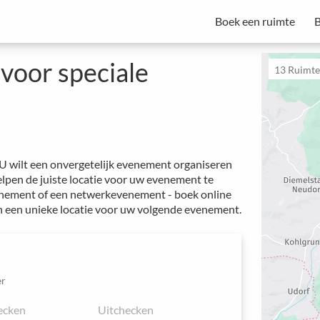
Boek een ruimte
B
Spacebase Business is uw alles-in-één oplossing voor professionele
van vergaderingen, evenementen en werkplekken.
Start met een proefperiode - Abonnementen beginnen vanaf €49 per maand.
voor speciale
13
Ruimtes
 U wilt een onvergetelijk evenement organiseren
elpen de juiste locatie voor uw evenement te
venement of een netwerkevenement - boek online
an een unieke locatie voor uw volgende evenement.
r