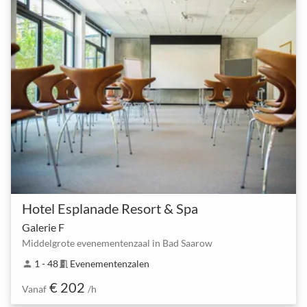
Hotel Esplanade Resort & Spa
Galerie F
Middelgrote evenementenzaal in Bad Saarow
1 - 48
Evenementenzalen
person
meeting_room
€ 202
Vanaf
/h