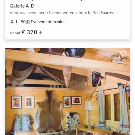
Galerie A-D
Voor uw evenement: Evenementenruimte in Bad Saarow
1 - 90
Evenementenzalen
person
meeting_room
€ 378
Vanaf
/h