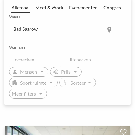
Allemaal
Meet & Work
Evenementen
Congres
Waar:
location_on
Wanneer
arrow_drop_down
arrow_drop_down
person
euro
Mensen
Prijs
arrow_drop_down
arrow_drop_down
apartment
swap_vert
Soort ruimte
Sorteer
arrow_drop_down
Meer filters