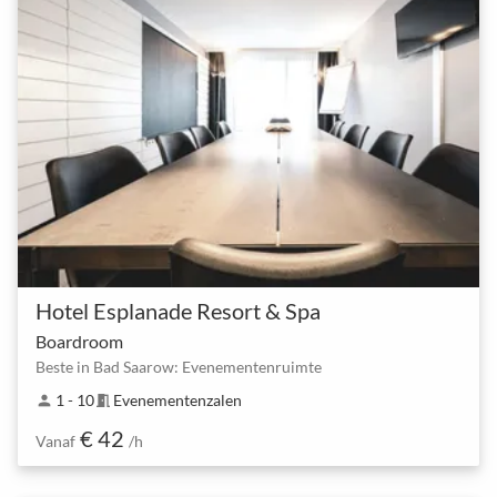
Hotel Esplanade Resort & Spa
Boardroom
Beste in Bad Saarow: Evenementenruimte
1 - 10
Evenementenzalen
person
meeting_room
€ 42
Vanaf
/h