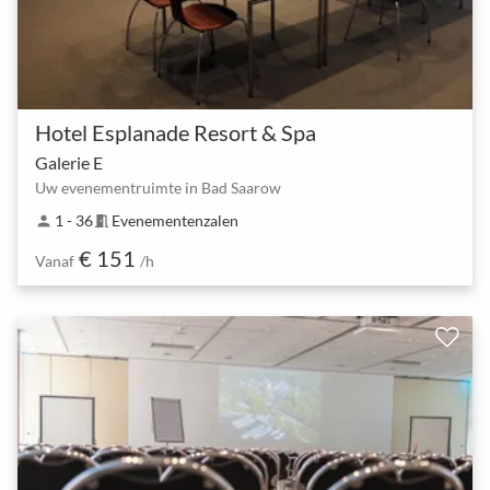
Hotel Esplanade Resort & Spa
Galerie E
Uw evenementruimte in Bad Saarow
1 - 36
Evenementenzalen
person
meeting_room
€ 151
Vanaf
/h