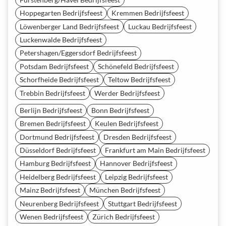
Hoppegarten Bedrijfsfeest
Kremmen Bedrijfsfeest
Löwenberger Land Bedrijfsfeest
Luckau Bedrijfsfeest
Luckenwalde Bedrijfsfeest
Petershagen/Eggersdorf Bedrijfsfeest
Potsdam Bedrijfsfeest
Schönefeld Bedrijfsfeest
Schorfheide Bedrijfsfeest
Teltow Bedrijfsfeest
Trebbin Bedrijfsfeest
Werder Bedrijfsfeest
Berlijn Bedrijfsfeest
Bonn Bedrijfsfeest
Bremen Bedrijfsfeest
Keulen Bedrijfsfeest
Dortmund Bedrijfsfeest
Dresden Bedrijfsfeest
Düsseldorf Bedrijfsfeest
Frankfurt am Main Bedrijfsfeest
Hamburg Bedrijfsfeest
Hannover Bedrijfsfeest
Heidelberg Bedrijfsfeest
Leipzig Bedrijfsfeest
Mainz Bedrijfsfeest
München Bedrijfsfeest
Neurenberg Bedrijfsfeest
Stuttgart Bedrijfsfeest
Wenen Bedrijfsfeest
Zürich Bedrijfsfeest