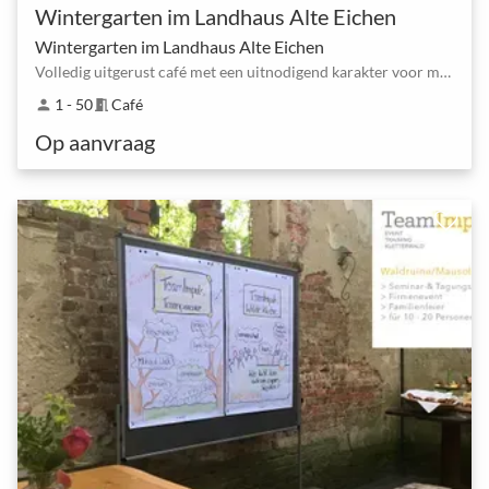
Wintergarten im Landhaus Alte Eichen
Wintergarten im Landhaus Alte Eichen
Volledig uitgerust café met een uitnodigend karakter voor maximaal 50 personen
1 - 50
Café
person
meeting_room
Op aanvraag