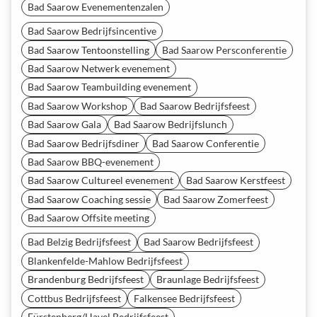
Bad Saarow Evenementenzalen
Bad Saarow Bedrijfsincentive
Bad Saarow Tentoonstelling
Bad Saarow Persconferentie
Bad Saarow Netwerk evenement
Bad Saarow Teambuilding evenement
Bad Saarow Workshop
Bad Saarow Bedrijfsfeest
Bad Saarow Gala
Bad Saarow Bedrijfslunch
Bad Saarow Bedrijfsdiner
Bad Saarow Conferentie
Bad Saarow BBQ-evenement
Bad Saarow Cultureel evenement
Bad Saarow Kerstfeest
Bad Saarow Coaching sessie
Bad Saarow Zomerfeest
Bad Saarow Offsite meeting
Bad Belzig Bedrijfsfeest
Bad Saarow Bedrijfsfeest
Blankenfelde-Mahlow Bedrijfsfeest
Brandenburg Bedrijfsfeest
Braunlage Bedrijfsfeest
Cottbus Bedrijfsfeest
Falkensee Bedrijfsfeest
Fürstenberg/Havel Bedrijfsfeest