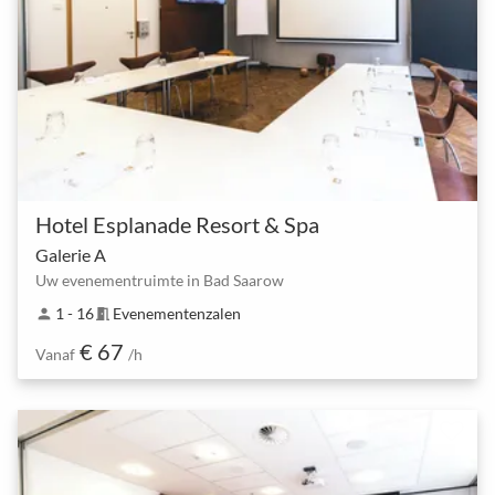
Hotel Esplanade Resort & Spa
Galerie A
Uw evenementruimte in Bad Saarow
1 - 16
Evenementenzalen
person
meeting_room
€ 67
Vanaf
/h