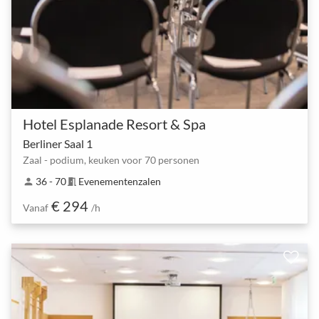
Hotel Esplanade Resort & Spa
Berliner Saal 1
Zaal - podium, keuken voor 70 personen
36 - 70
Evenementenzalen
person
meeting_room
€ 294
Vanaf
/h