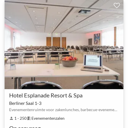
Hotel Esplanade Resort & Spa
Berliner Saal 1-3
Evenementenruimte voor zakenlunches, barbecue-evenementen & Co.
1 - 250
Evenementenzalen
person
meeting_room
Op aanvraag