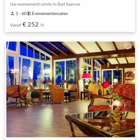
Uw evenementruimte in Bad Saarow
1 - 60
Evenementenzalen
person
meeting_room
€ 252
Vanaf
/h