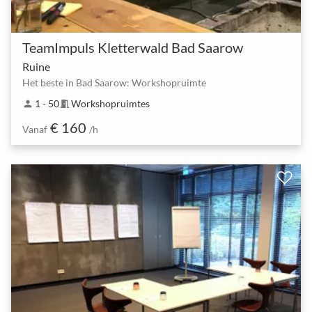
TeamImpuls Kletterwald Bad Saarow
Ruine
Het beste in Bad Saarow: Workshopruimte
1 - 50
Workshopruimtes
person
meeting_room
€ 160
Vanaf
/h