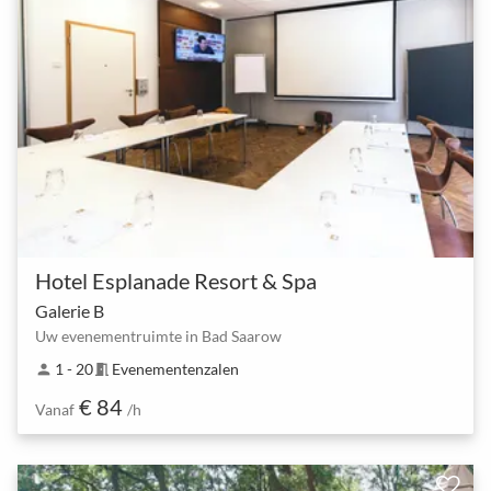
Hotel Esplanade Resort & Spa
Galerie B
Uw evenementruimte in Bad Saarow
1 - 20
Evenementenzalen
person
meeting_room
€ 84
Vanaf
/h