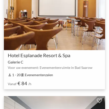
Hotel Esplanade Resort & Spa
Galerie C
Voor uw evenement: Evenementenruimte in Bad Saarow
1 - 20
Evenementenzalen
person
meeting_room
€ 84
Vanaf
/h