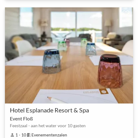
Hotel Esplanade Resort & Spa
Event Floß
Feestzaal - aan het water voor 10 gasten
1 - 10
Evenementenzalen
person
meeting_room