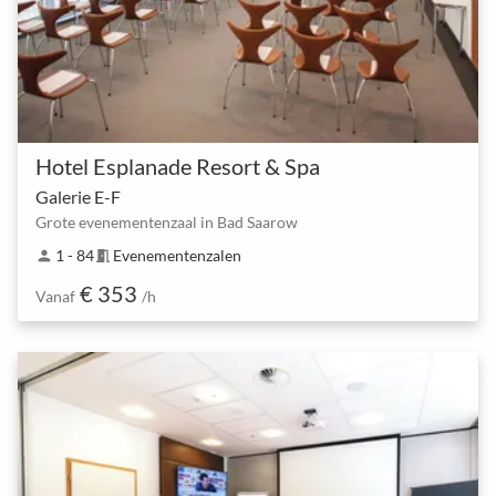
Hotel Esplanade Resort & Spa
Galerie E-F
Grote evenementenzaal in Bad Saarow
1 - 84
Evenementenzalen
person
meeting_room
€ 353
Vanaf
/h