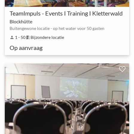
TeamImpuls - Events I Training I Kletterwald
Blockhütte
Buitengewone locatie - op het water voor 50 gasten
1 - 50
Bijzondere locatie
person
meeting_room
Op aanvraag