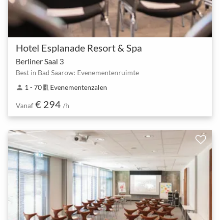
Hotel Esplanade Resort & Spa
Berliner Saal 3
Best in Bad Saarow: Evenementenruimte
1 - 70
Evenementenzalen
person
meeting_room
€ 294
Vanaf
/h