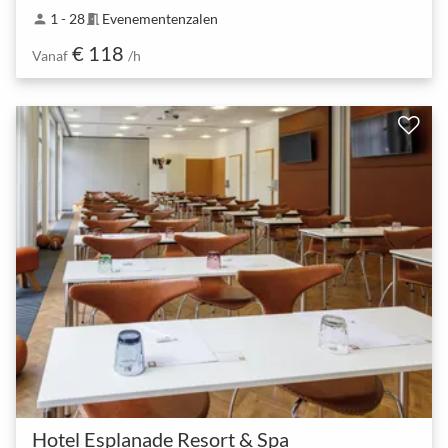
1 - 28
Evenementenzalen
person
meeting_room
€ 118
Vanaf
/h
Hotel Esplanade Resort & Spa