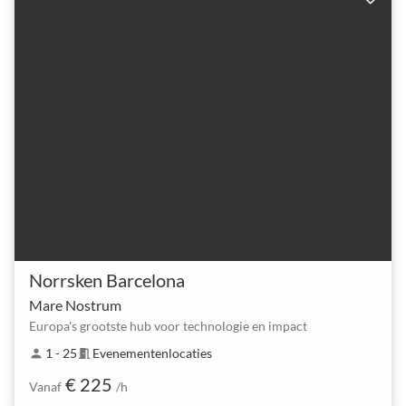
Norrsken Barcelona
Mare Nostrum
Europa's grootste hub voor technologie en impact
1 - 25
Evenementenlocaties
person
meeting_room
€ 225
Vanaf
/h