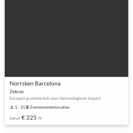
Norrsken Barcelona
Zebras
Europa's grootste hub voor technologie en impact
1 - 25
Evenementenlocaties
person
meeting_room
€ 225
Vanaf
/h