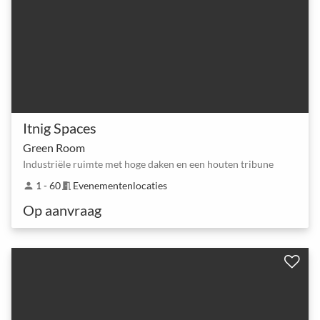
Itnig Spaces
Green Room
Industriële ruimte met hoge daken en een houten tribune
1 - 60
Evenementenlocaties
person
meeting_room
Op aanvraag