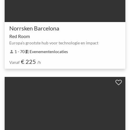
Norrsken Barcelona
Red Room
Europa's grootste hub voor technologie en impact
1 - 70
Evenementenlocaties
person
meeting_room
€ 225
Vanaf
/h