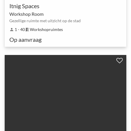
Itnig Spaces
Workshop Room
Gezellige ruimte met uitzicht op de stad
1 - 40
Workshopruimtes
person
meeting_room
Op aanvraag