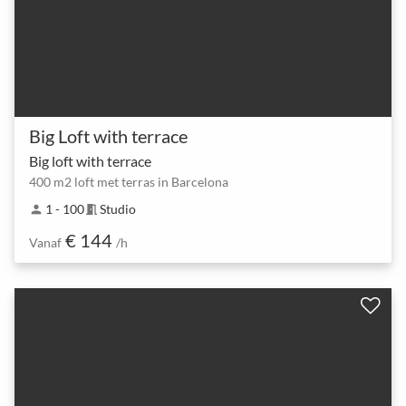
Big Loft with terrace
Big loft with terrace
400 m2 loft met terras in Barcelona
1 - 100
Studio
person
meeting_room
€ 144
Vanaf
/h