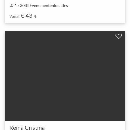
1 - 30
Evenementenlocaties
person
meeting_room
€ 43
Vanaf
/h
Reina Cristina