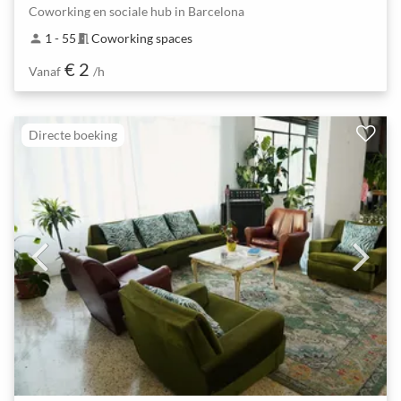
Coworking en sociale hub in Barcelona
1 - 55
Coworking spaces
person
meeting_room
€ 2
Vanaf
/h
Directe boeking