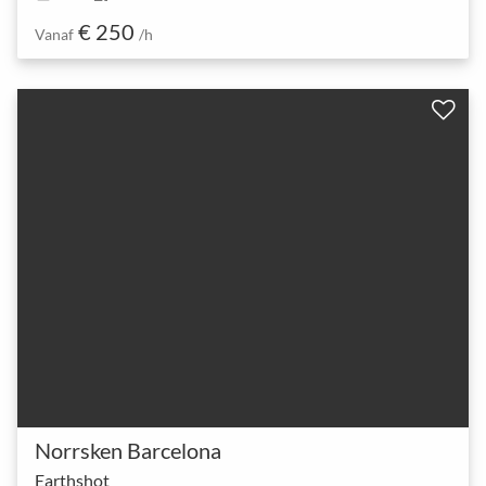
€ 250
Vanaf
/h
Norrsken Barcelona
Earthshot