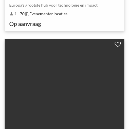
Europa's grootste hub voor technologie en impact
1 - 70
Evenementenlocaties
person
meeting_room
Op aanvraag