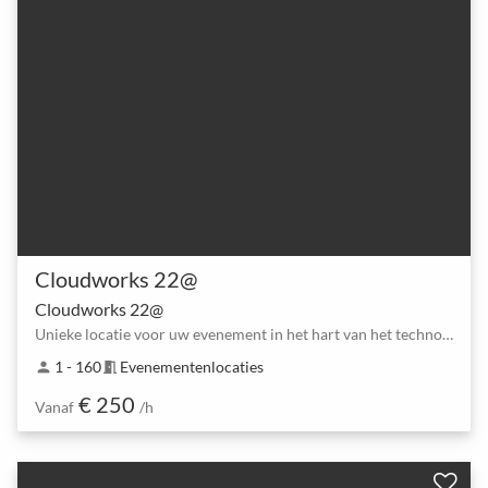
Cloudworks 22@
Cloudworks 22@
Unieke locatie voor uw evenement in het hart van het technologiedistrict van Barcelona.
1 - 160
Evenementenlocaties
person
meeting_room
€ 250
Vanaf
/h