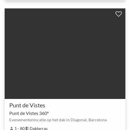
Punt de Vistes
Punt de Vistes 360º
Evenementenlocatie op het dak in Diagonal, Barcelona
1 - 80
Dakterras
person
meeting_room