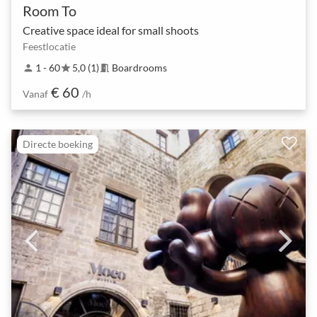
Room To
Creative space ideal for small shoots
Feestlocatie
1 - 60
5,0 (1)
Boardrooms
person
star
meeting_room
€ 60
Vanaf
/h
Directe boeking