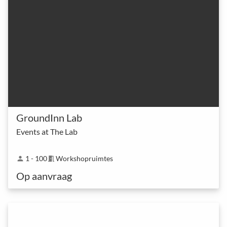
GroundInn Lab
Events at The Lab
1 - 100
Workshopruimtes
person
meeting_room
Op aanvraag