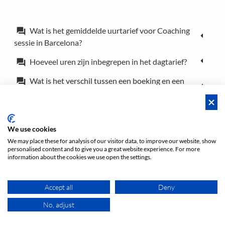
Wat is het gemiddelde uurtarief voor Coaching
forum
sessie in Barcelona?
Hoeveel uren zijn inbegrepen in het dagtarief?
forum
Wat is het verschil tussen een boeking en een
forum
reservering?
Kan ik de locatie voor slechts een paar uur
forum
boeken?
We use cookies
We may place these for analysis of our visitor data, to improve our website, show
personalised content and to give you a great website experience. For more
information about the cookies we use open the settings.
Accept all
Deny
Niet gevonden wat u zocht?
Ontdek meer locaties in onze andere categorieën.
No, adjust
KAART
Barcelona Vergaderzalen
Barcelona Workshopruimtes