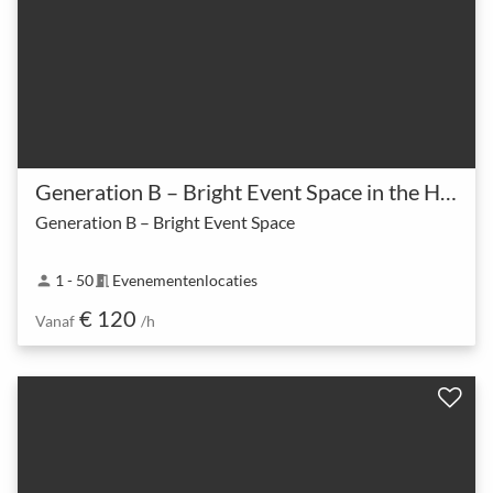
Generation B – Bright Event Space in the Heart of Eixample
Generation B – Bright Event Space
1 - 50
Evenementenlocaties
person
meeting_room
€ 120
Vanaf
/h