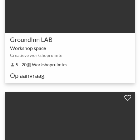
GroundInn LAB
Workshop space
Creatieve workshopruimte
5 - 20
Workshopruimtes
person
meeting_room
Op aanvraag