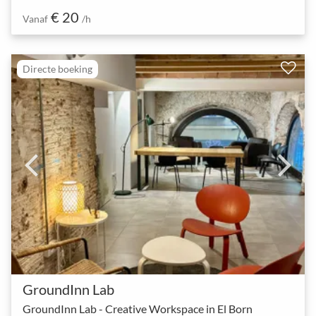
€ 20
Vanaf
/h
Directe boeking
GroundInn Lab
GroundInn Lab - Creative Workspace in El Born