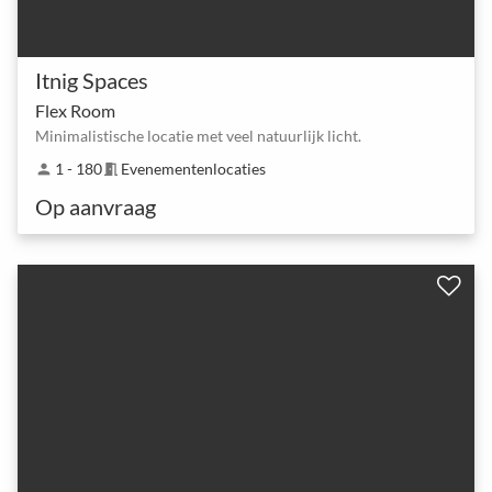
Itnig Spaces
Flex Room
Minimalistische locatie met veel natuurlijk licht.
1 - 180
Evenementenlocaties
person
meeting_room
Op aanvraag