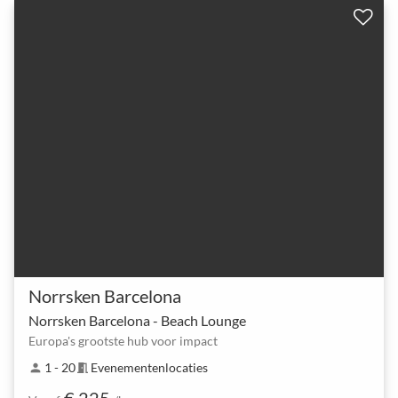
Norrsken Barcelona
Norrsken Barcelona - Beach Lounge
Europa's grootste hub voor impact
1 - 20
Evenementenlocaties
person
meeting_room
€ 225