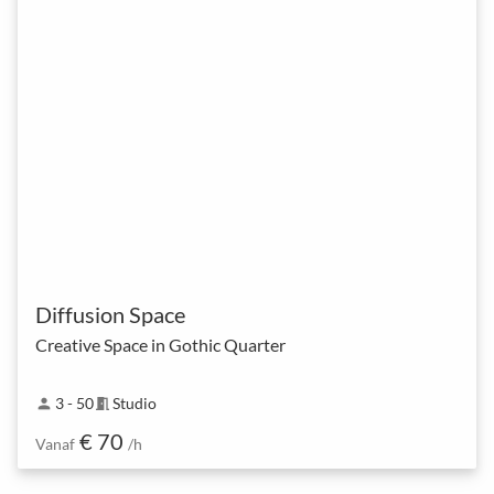
Diffusion Space
Creative Space in Gothic Quarter
3 - 50
Studio
person
meeting_room
€ 70
Vanaf
/h