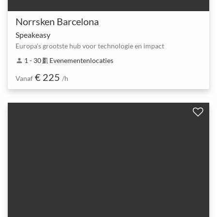
Norrsken Barcelona
Speakeasy
Europa's grootste hub voor technologie en impact
1 - 30
Evenementenlocaties
person
meeting_room
€ 225
Vanaf
/h