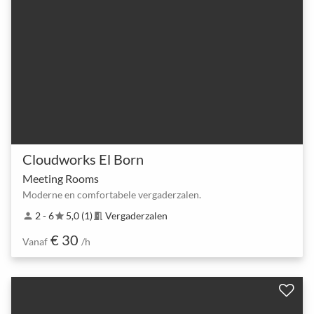
Cloudworks El Born
Meeting Rooms
Moderne en comfortabele vergaderzalen.
2 - 6
5,0 (1)
Vergaderzalen
person
star
meeting_room
€ 30
Vanaf
/h