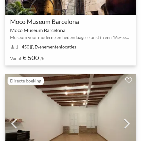
Moco Museum Barcelona
Moco Museum Barcelona
Museum voor moderne en hedendaagse kunst in een 16e-eeuws paleis
1 - 450
Evenementenlocaties
person
meeting_room
€ 500
Vanaf
/h
Directe boeking