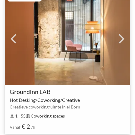
GroundInn LAB
Hot Desking/Coworking/Creative
Creatieve coworkingruimte in el Born
1 - 55
Coworking spaces
person
meeting_room
€ 2
Vanaf
/h