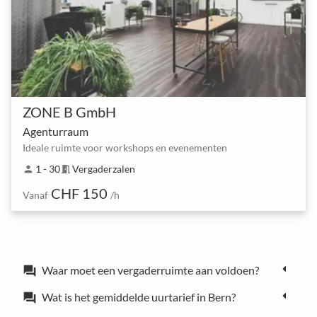
ZONE B GmbH
Agenturraum
Ideale ruimte voor workshops en evenementen
1 - 30
Vergaderzalen
person
meeting_room
CHF 150
Vanaf
/h
Waar moet een vergaderruimte aan voldoen?
forum
Wat is het gemiddelde uurtarief in Bern?
forum