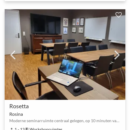
Rosetta
Rosina
Moderne seminarruimte centraal gelegen, op 10 minuten van het treinstation van Bern.
1 - 13
Workshopruimtes
person
meeting_room