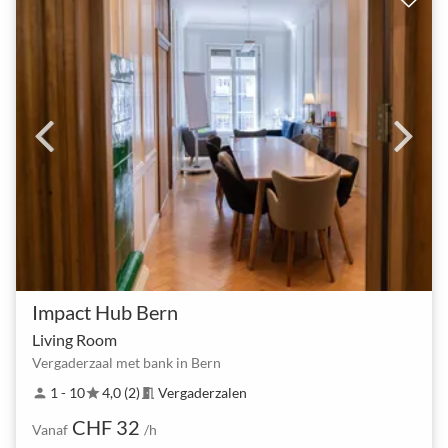
Impact Hub Bern
Living Room
Vergaderzaal met bank in Bern
1 - 10
4,0 (2)
Vergaderzalen
person
star
meeting_room
CHF 32
Vanaf
/h