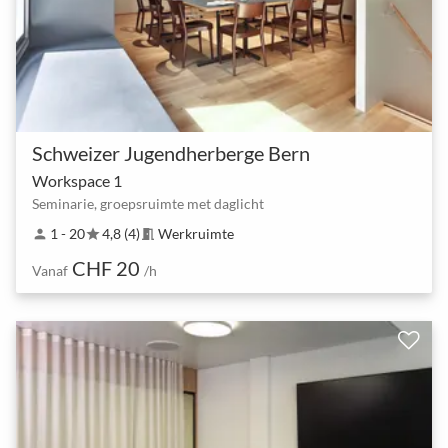
Schweizer Jugendherberge Bern
Workspace 1
Seminarie, groepsruimte met daglicht
1 - 20
4,8 (4)
Werkruimte
person
star
meeting_room
CHF 20
Vanaf
/h