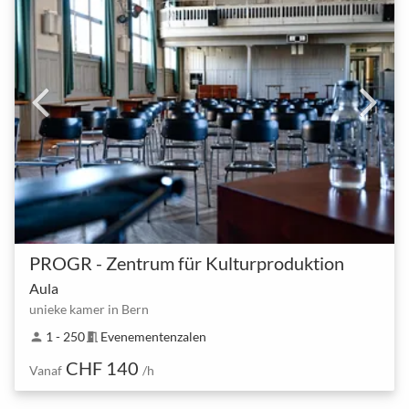
PROGR - Zentrum für Kulturproduktion
Aula
unieke kamer in Bern
1 - 250
Evenementenzalen
person
meeting_room
CHF 140
Vanaf
/h