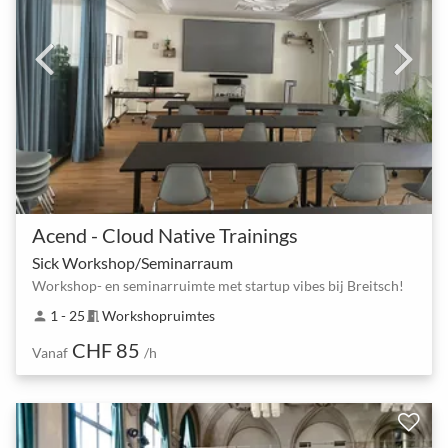
Acend - Cloud Native Trainings
Sick Workshop/Seminarraum
Workshop- en seminarruimte met startup vibes bij Breitsch!
1 - 25
Workshopruimtes
person
meeting_room
CHF 85
Vanaf
/h