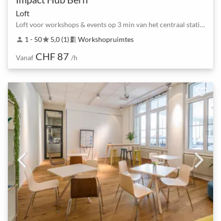
Loft
Loft voor workshops & events op 3 min van het centraal station van Bern
1 - 50
5,0 (1)
Workshopruimtes
person
star
meeting_room
CHF 87
Vanaf
/h