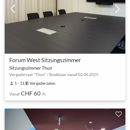
Forum West Sitzungszimmer
Sitzungszimmer Thun
Vergaderzaal "Thun" / Boekbaar vanaf 02.06.2025
1 - 11
Vergaderzalen
person
meeting_room
CHF 60
Vanaf
/h