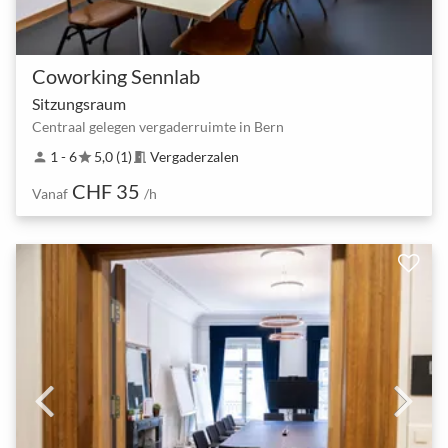
Coworking Sennlab
Sitzungsraum
Centraal gelegen vergaderruimte in Bern
1 - 6
5,0 (1)
Vergaderzalen
person
star
meeting_room
CHF 35
Vanaf
/h