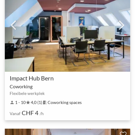
Impact Hub Bern
Coworking
Flexibele werkplek
1 - 10
4,0 (1)
Coworking spaces
person
star
meeting_room
CHF 4
Vanaf
/h