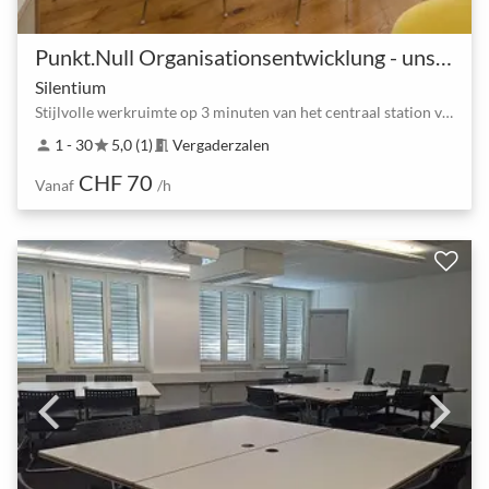
Punkt.Null Organisationsentwicklung - unsere Räume
Silentium
Stijlvolle werkruimte op 3 minuten van het centraal station van Bern
1 - 30
5,0 (1)
Vergaderzalen
person
star
meeting_room
CHF 70
Vanaf
/h