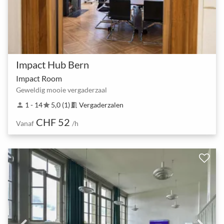
Impact Hub Bern
Impact Room
Geweldig mooie vergaderzaal
1 - 14
5,0 (1)
Vergaderzalen
person
star
meeting_room
CHF 52
Vanaf
/h