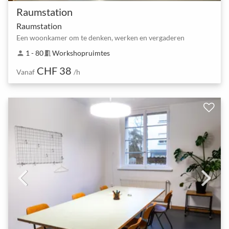
Raumstation
Raumstation
Een woonkamer om te denken, werken en vergaderen
1 - 80
Workshopruimtes
person
meeting_room
CHF 38
Vanaf
/h