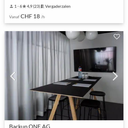
1 - 6
4,9 (23)
Vergaderzalen
person
star
meeting_room
CHF 18
Vanaf
/h
Backup ONE AG