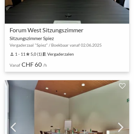
Forum West Sitzungszimmer
Sitzungszimmer Spiez
Vergaderzaal "Spiez" / Boekbaar vanaf 02.06.2025
1 - 11
5,0 (1)
Vergaderzalen
person
star
meeting_room
CHF 60
Vanaf
/h