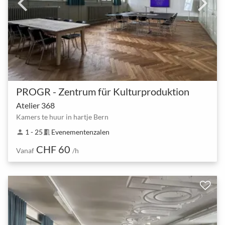
PROGR - Zentrum für Kulturproduktion
Atelier 368
Kamers te huur in hartje Bern
1 - 25
Evenementenzalen
person
meeting_room
CHF 60
Vanaf
/h