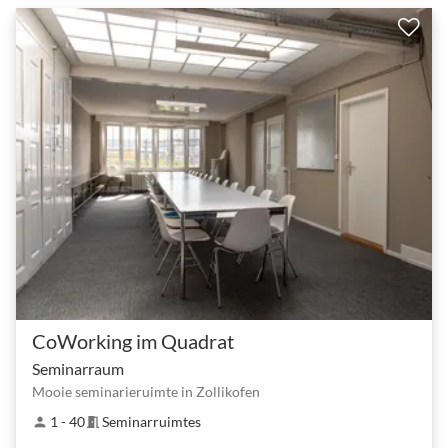
CoWorking im Quadrat
Seminarraum
Mooie seminarieruimte in Zollikofen
1 - 40
Seminarruimtes
person
meeting_room