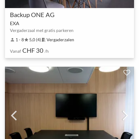
Backup ONE AG
EXA
Vergaderzaal met gratis parkeren
1 - 8
5,0 (4)
Vergaderzalen
person
star
meeting_room
CHF 30
Vanaf
/h