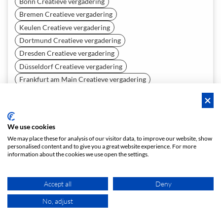
Bonn Creatieve vergadering
Bremen Creatieve vergadering
Keulen Creatieve vergadering
Dortmund Creatieve vergadering
Dresden Creatieve vergadering
Düsseldorf Creatieve vergadering
Frankfurt am Main Creatieve vergadering
Hamburg Creatieve vergadering
Hannover Creatieve vergadering
Heidelberg Creatieve vergadering
We use cookies
Leipzig Creatieve vergadering
We may place these for analysis of our visitor data, to improve our website, show
Mainz Creatieve vergadering
personalised content and to give you a great website experience. For more
information about the cookies we use open the settings.
München Creatieve vergadering
Neurenberg Creatieve vergadering
Stuttgart Creatieve vergadering
Accept all
Deny
Wenen Creatieve vergadering
No, adjust
KAART
Zürich Creatieve vergadering