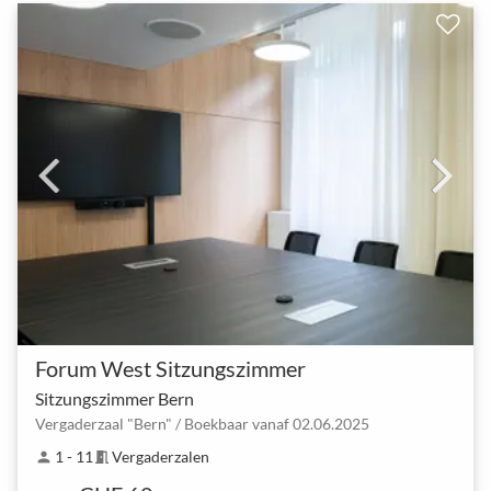
Forum West Sitzungszimmer
Sitzungszimmer Bern
Vergaderzaal "Bern" / Boekbaar vanaf 02.06.2025
1 - 11
Vergaderzalen
person
meeting_room