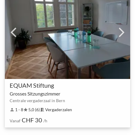
EQUAM Stiftung
Grosses Sitzungszimmer
Centrale vergaderzaal in Bern
1 - 8
5,0 (6)
Vergaderzalen
person
star
meeting_room
CHF 30
Vanaf
/h