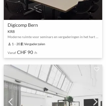
Digicomp Bern
KR8
Moderne ruimte voor seminars en vergaderingen in het hart van Bern
1 - 20
Vergaderzalen
person
meeting_room
CHF 90
Vanaf
/h