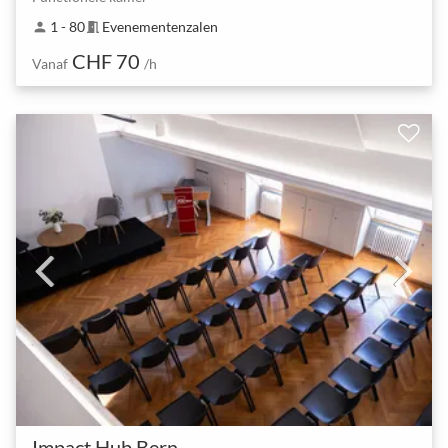
1 - 80
Evenementenzalen
person
meeting_room
CHF 70
Vanaf
/h
Impact Hub Bern