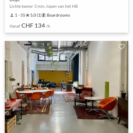
Lichte kamer 3 min. lopen van het HB
1 - 55
5,0 (1)
Boardrooms
person
star
meeting_room
CHF 134
Vanaf
/h