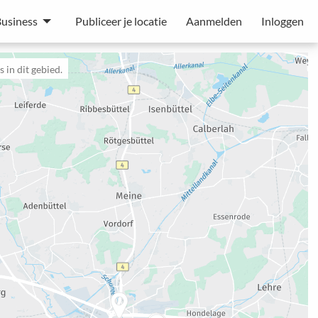
usiness
Publiceer je locatie
Aanmelden
Inloggen
 in dit gebied.