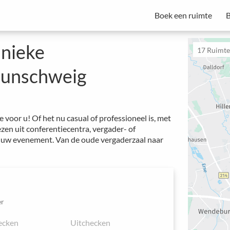
Boek een ruimte
B
vergaderbeheer
Spacebase Business is uw alles-in-één oplossing voor professionele
van vergaderingen, evenementen en werkplekken.
Start met een proefperiode - Abonnementen beginnen vanaf €49 per maand.
unieke
17
Ruimtes
aunschweig
 voor u! Of het nu casual of professioneel is, met
zen uit conferentiecentra, vergader- of
j uw evenement. Van de oude vergaderzaal naar
r