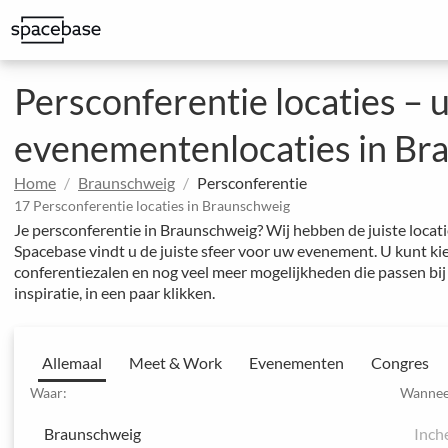
Bespaar op kantoorkosten en geef uw team meer mogelijkheden
Geweldige ruimtes om indruk te maken op klanten
Gestructureerde boeking met speciale prijsafspraken
Uitgebreide evenementen en hotelconferenties
Integreer Spacebase software en MICE-experts voor strategisch 
Persconferentie locaties – 
evenementenlocaties in Br
Home
Braunschweig
Persconferentie
17 Persconferentie locaties in Braunschweig
Je persconferentie in Braunschweig? Wij hebben de juiste locatie
Spacebase vindt u de juiste sfeer voor uw evenement. U kunt kie
conferentiezalen en nog veel meer mogelijkheden die passen bi
inspiratie, in een paar klikken.
Allemaal
Meet & Work
Evenementen
Congres
Waar:
Wannee