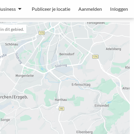
usiness
Publiceer je locatie
Aanmelden
Inloggen
n dit gebied.