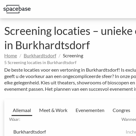
Bespaar op kantoorkosten en geef uw team meer mogelijkheden
Geweldige ruimtes om indruk te maken op klanten
Gestructureerde boeking met speciale prijsafspraken
Screening locaties – uniek
in Burkhardtsdorf
Home
Burkhardtsdorf
Screening
5 Screening locaties in Burkhardtsdorf
De beste locaties voor een vertoning in Burkhardtsdorf! Is excl
geeft u de voorkeur aan een ongecompliceerde sfeer? In onze p
elke gelegenheid. Kies uit theaters, showrooms of bioscopen en
evenement passen. Het plannen van een succesvol evenement i
Allemaal
Meet & Work
Evenementen
Congres
Waar:
Wannee