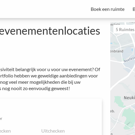
Boek een ruimte
B
Spacebase Business is uw alles-in-één oplossing voor professionele
van vergaderingen, evenementen en werkplekken.
Start met een proefperiode - Abonnementen beginnen vanaf €49 per maand.
e evenementenlocaties
5
Ruimtes i
usiviteit belangrijk voor u voor uw evenement? Of
ortfolio hebben we geweldige aanbiedingen voor
 nog veel meer mogelijkheden die bij uw
s nog nooit zo eenvoudig geweest!
r