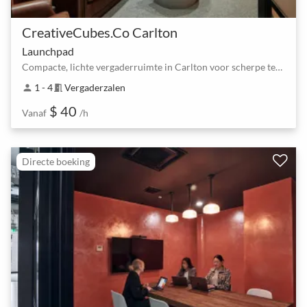
CreativeCubes.Co Carlton
Launchpad
Compacte, lichte vergaderruimte in Carlton voor scherpe teamsessies
1 - 4
Vergaderzalen
person
meeting_room
$ 40
Vanaf
/h
Directe boeking