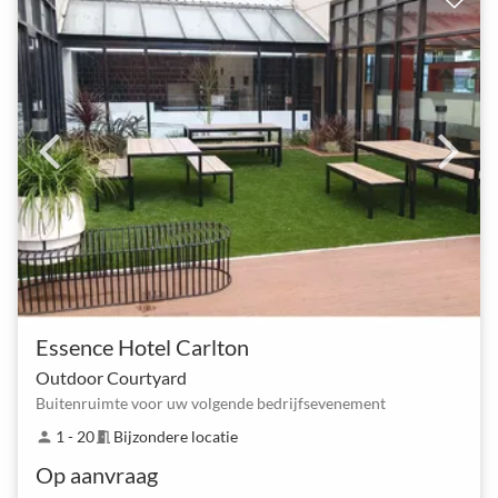
Essence Hotel Carlton
Outdoor Courtyard
Buitenruimte voor uw volgende bedrijfsevenement
1 - 20
Bijzondere locatie
person
meeting_room
Op aanvraag