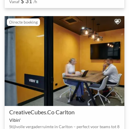
$ 31
Vanaf
/h
Directe boeking
CreativeCubes.Co Carlton
Vibin'
Stijlvolle vergaderruimte in Carlton – perfect voor teams tot 8