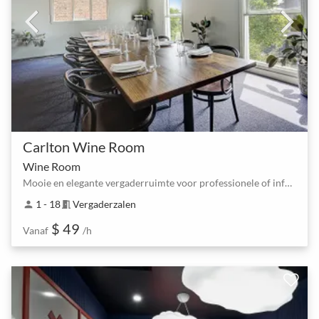
Carlton Wine Room
Wine Room
Mooie en elegante vergaderruimte voor professionele of informele bijeenkomsten
1 - 18
Vergaderzalen
person
meeting_room
$ 49
Vanaf
/h