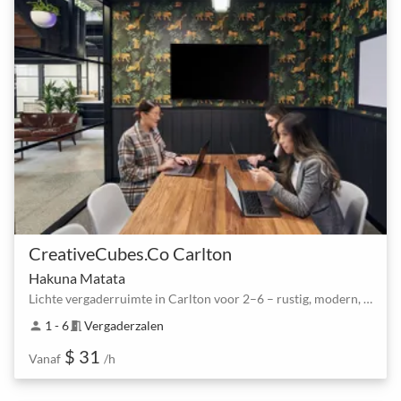
CreativeCubes.Co Carlton
Hakuna Matata
Lichte vergaderruimte in Carlton voor 2–6 – rustig, modern, direct te boeken
1 - 6
Vergaderzalen
person
meeting_room
$ 31
Vanaf
/h