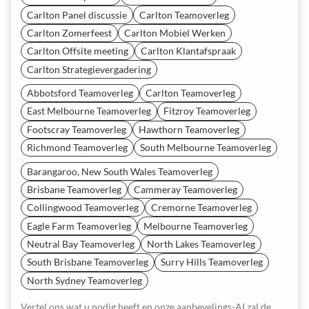
Carlton Panel discussie
Carlton Teamoverleg
Carlton Zomerfeest
Carlton Mobiel Werken
Carlton Offsite meeting
Carlton Klantafspraak
Carlton Strategievergadering
Abbotsford Teamoverleg
Carlton Teamoverleg
East Melbourne Teamoverleg
Fitzroy Teamoverleg
Footscray Teamoverleg
Hawthorn Teamoverleg
Richmond Teamoverleg
South Melbourne Teamoverleg
Barangaroo, New South Wales Teamoverleg
Brisbane Teamoverleg
Cammeray Teamoverleg
Collingwood Teamoverleg
Cremorne Teamoverleg
Eagle Farm Teamoverleg
Melbourne Teamoverleg
Neutral Bay Teamoverleg
North Lakes Teamoverleg
South Brisbane Teamoverleg
Surry Hills Teamoverleg
North Sydney Teamoverleg
Vertel ons wat u nodig heeft en onze aanbevelings-AI zal de