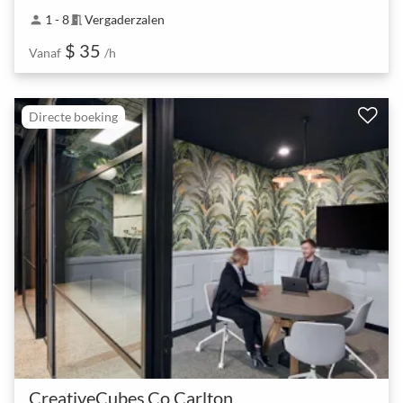
1 - 8
Vergaderzalen
person
meeting_room
$ 35
Vanaf
/h
Directe boeking
CreativeCubes.Co Carlton