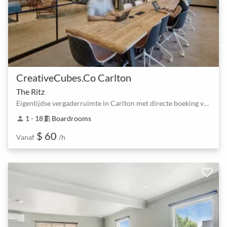
CreativeCubes.Co Carlton
The Ritz
Eigentijdse vergaderruimte in Carlton met directe boeking voor teams tot 18
1 - 18
Boardrooms
person
meeting_room
$ 60
Vanaf
/h