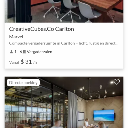
CreativeCubes.Co Carlton
Marvel
Compacte vergaderruimte in Carlton – licht, rustig en direct te boeken
1 - 6
Vergaderzalen
person
meeting_room
$ 31
Vanaf
/h
Directe boeking