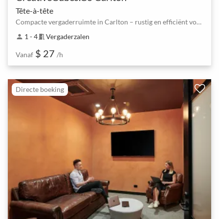
Tête-à-tête
Compacte vergaderruimte in Carlton – rustig en efficiënt voor 1–4 personen
1 - 4
Vergaderzalen
person
meeting_room
$ 27
Vanaf
/h
Directe boeking