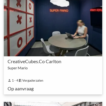
CreativeCubes.Co Carlton
Super Mario
1 - 4
Vergaderzalen
person
meeting_room
Op aanvraag