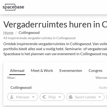
Bespaar op kantoorkosten en geef uw team meer mogelijkheden
Geweldige ruimtes om indruk te maken op klanten
Gestructureerde boeking met speciale prijsafspraken
Uitgebreide evenementen en hotelconferenties
Integreer Spacebase software en MICE-experts voor strategisch 
Vergaderruimtes huren in 
Home
Collingwood
43 inspirerende vergaderruimtes in Collingwood
Ontdek inspirerende vergaderruimtes in Collingwood. Van voll
portfolio biedt alles wat u nodig hebt. Seminarie- of vergaderz
Spacebase is het plannen van uw evenement in Collingwood no
Allemaal
Meet & Work
Evenementen
Congres
Waar:
Wannee
arrow_drop_down
arrow_drop_down
arrow_drop_down
person
euro
apartment
Mensen
Prijs
Soort ruimte