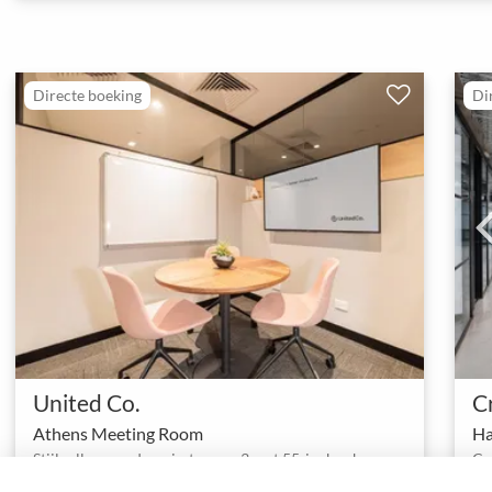
Directe boeking
Di
United Co.
C
Athens Meeting Room
Ha
Stijlvolle vergaderruimte voor 3 met 55-inch scherm en inhouse caféservice
1 - 3
Vergaderzalen