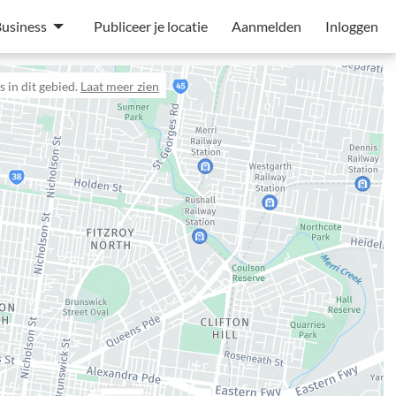
usiness
Publiceer je locatie
Aanmelden
Inloggen
 in dit gebied.
Laat meer zien