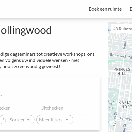
Boek een ruimte
B
vergaderbeheer
Spacebase Business is uw alles-in-één oplossing voor professionele
van vergaderingen, evenementen en werkplekken.
Start met een proefperiode - Abonnementen beginnen vanaf €49 per maand.
Collingwood
43
Ruimtes
edige dagseminars tot creatieve workshops, ons
alen volgens uw individuele wensen - met
g nooit zo eenvoudig geweest!
r
arrow_drop_down
arrow_drop_down
swap_vert
Sorteer
Meer filters