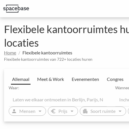
Bespaar op kantoorkosten en geef uw team meer mogelijkheden
Geweldige ruimtes om indruk te maken op klanten
Gestructureerde boeking met speciale prijsafspraken
Uitgebreide evenementen en hotelconferenties
Integreer Spacebase software en MICE-experts voor strategisch 
Flexibele kantoorruimtes h
locaties
Home
Flexibele kantoorruimtes
Flexibele kantoorruimtes van 722+ locaties huren
Allemaal
Meet & Work
Evenementen
Congres
Waar:
Wannee
arrow_drop_down
arrow_drop_down
arrow_drop_down
person
euro
apartment
Mensen
Prijs
Soort ruimte