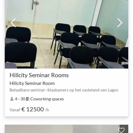
Hillcity Seminar Rooms
Hillcity Seminar Room
Betaalbare seminar-/klaskamers op het vasteland van Lagos
4 - 30
Coworking spaces
person
meeting_room
€ 12500
Vanaf
/h