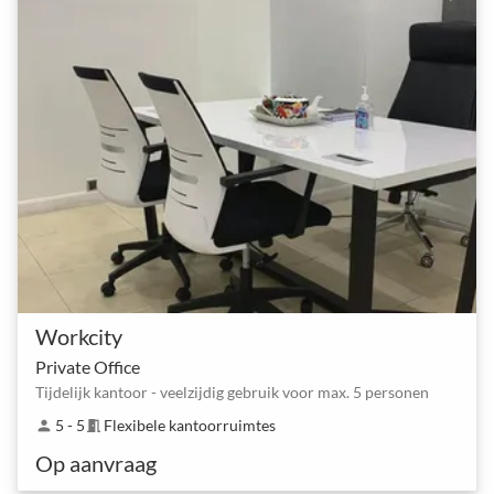
Workcity
Private Office
Tijdelijk kantoor - veelzijdig gebruik voor max. 5 personen
5 - 5
Flexibele kantoorruimtes
person
meeting_room
Op aanvraag