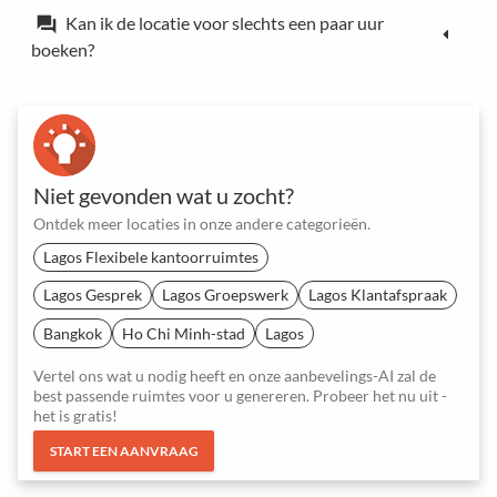
Kan ik de locatie voor slechts een paar uur
forum
boeken?
Niet gevonden wat u zocht?
Ontdek meer locaties in onze andere categorieën.
Lagos Flexibele kantoorruimtes
Lagos Gesprek
Lagos Groepswerk
Lagos Klantafspraak
Bangkok
Ho Chi Minh-stad
Lagos
Vertel ons wat u nodig heeft en onze aanbevelings-AI zal de
best passende ruimtes voor u genereren. Probeer het nu uit -
het is gratis!
START EEN AANVRAAG