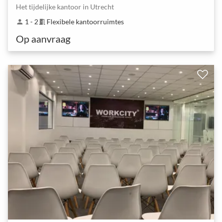
Het tijdelijke kantoor in Utrecht
1 - 2
Flexibele kantoorruimtes
person
meeting_room
Op aanvraag