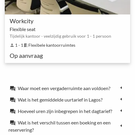
Workcity
Flexible seat
Tijdelijk kantoor - veelzijdig gebruik voor 1 - 1 persoon
1 - 1
Flexibele kantoorruimtes
person
meeting_room
Op aanvraag
Waar moet een vergaderruimte aan voldoen?
forum
Wat is het gemiddelde uurtarief in Lagos?
forum
Hoeveel uren zijn inbegrepen in het dagtarief?
forum
Wat is het verschil tussen een boeking en een
forum
reservering?