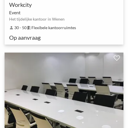
Workcity
Event
Het tijdelijke kantoor in Wenen
30 - 50
Flexibele kantoorruimtes
person
meeting_room
Op aanvraag