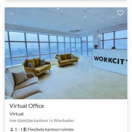
Virtual Office
Virtual
Het tijdelijke kantoor in Wiesbaden
1 - 1
Flexibele kantoorruimtes
person
meeting_room