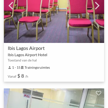
Ibis Lagos Airport
Ibis Lagos Airport Hotel
Toestand van de hal
1 - 15
Trainingsruimtes
person
meeting_room
$ 8
Vanaf
/h