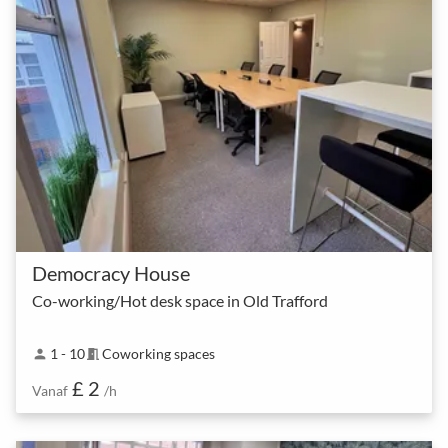
Democracy House
Co-working/Hot desk space in Old Trafford
1 - 10
Coworking spaces
person
meeting_room
£ 2
Vanaf
/h