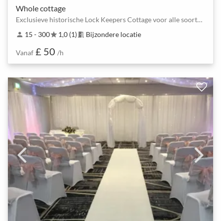
Whole cottage
Exclusieve historische Lock Keepers Cottage voor alle soorten evenementen
15 - 300
1,0 (1)
Bijzondere locatie
person
star
meeting_room
£ 50
Vanaf
/h