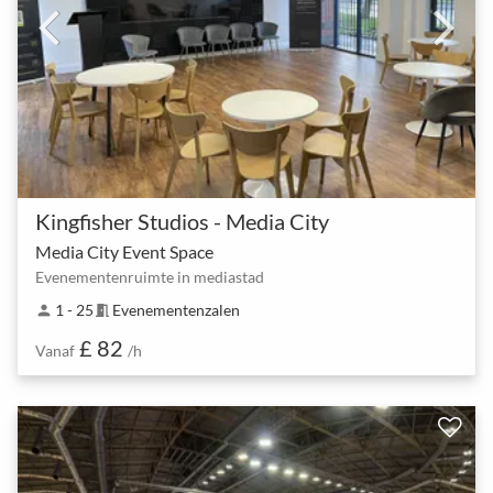
Kingfisher Studios - Media City
Media City Event Space
Evenementenruimte in mediastad
1 - 25
Evenementenzalen
person
meeting_room
£ 82
Vanaf
/h