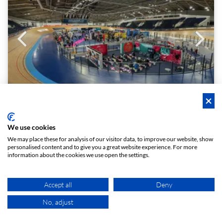
Manchester Velodrome and National Cycling Centre
We use cookies
Manchester Velodrome and National Cycling Centre
We may place these for analysis of our visitor data, to improve our website, show
personalised content and to give you a great website experience. For more
Iconische indoorarena – veelzijdige eventvloer voor maximaal 1.000 gasten
information about the cookies we use open the settings.
1 - 1000
Evenementenlocaties
person
meeting_room
Op aanvraag
Accept all
Deny
No, adjust
KAART