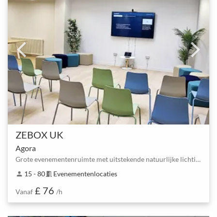
ZEBOX UK
Agora
Grote evenementenruimte met uitstekende natuurlijke lichtinval door een schitterend glazen dak met …
15 - 80
Evenementenlocaties
person
meeting_room
£ 76
Vanaf
/h