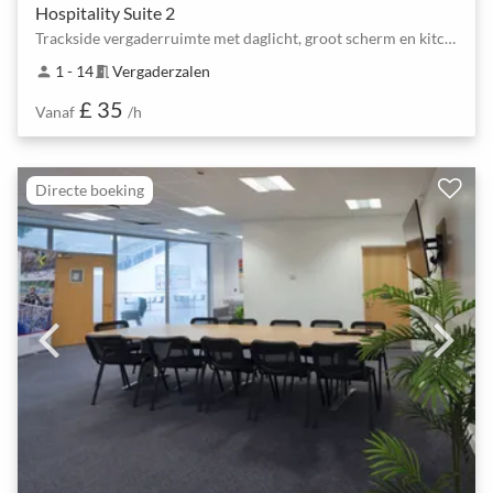
Hospitality Suite 2
Trackside vergaderruimte met daglicht, groot scherm en kitchenette
1 - 14
Vergaderzalen
person
meeting_room
£ 35
Vanaf
/h
Directe boeking