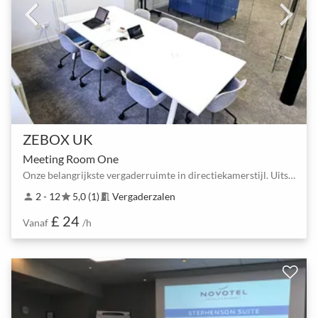
ZEBOX UK
Meeting Room One
Onze belangrijkste vergaderruimte in directiekamerstijl. Uitstekende natuurlijke lichtinval en verg…
2 - 12
5,0 (1)
Vergaderzalen
person
star
meeting_room
£ 24
Vanaf
/h