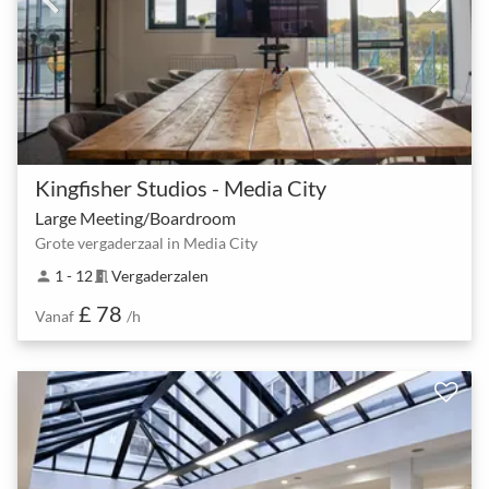
Kingfisher Studios - Media City
Large Meeting/Boardroom
Grote vergaderzaal in Media City
1 - 12
Vergaderzalen
person
meeting_room
£ 78
Vanaf
/h