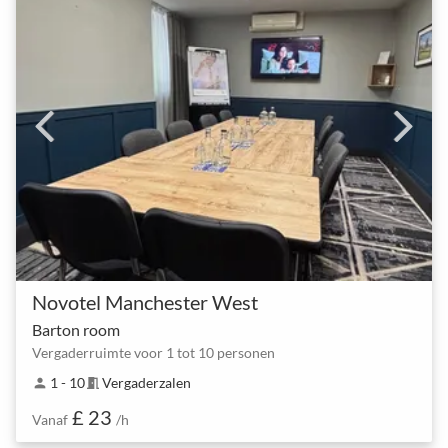
Novotel Manchester West
Barton room
Vergaderruimte voor 1 tot 10 personen
1 - 10
Vergaderzalen
person
meeting_room
£ 23
Vanaf
/h