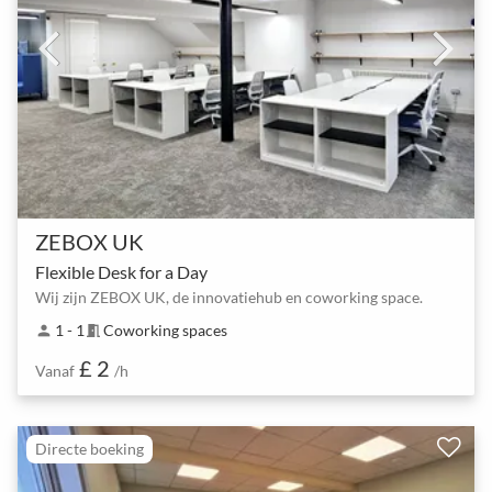
ZEBOX UK
Flexible Desk for a Day
Wij zijn ZEBOX UK, de innovatiehub en coworking space.
1 - 1
Coworking spaces
person
meeting_room
£ 2
Vanaf
/h
Directe boeking