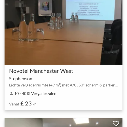
Novotel Manchester West
Stephenson
Lichte vergaderruimte (49 m²) met A/C, 50" scherm & parkeren – tot 40
10 - 40
Vergaderzalen
person
meeting_room
£ 23
Vanaf
/h