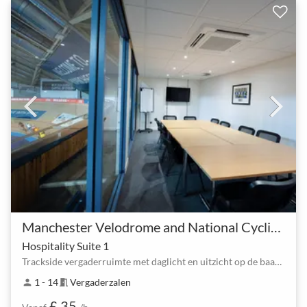
Manchester Velodrome and National Cycling Centre
Hospitality Suite 1
Trackside vergaderruimte met daglicht en uitzicht op de baan – energie voor je team
1 - 14
Vergaderzalen
person
meeting_room
£ 35