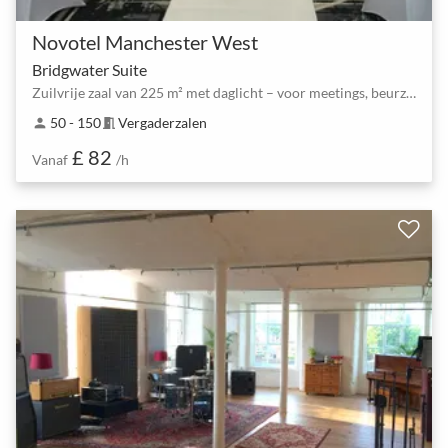
Novotel Manchester West
Bridgwater Suite
Zuilvrije zaal van 225 m² met daglicht – voor meetings, beurzen en bruiloften
50 - 150
Vergaderzalen
person
meeting_room
£ 82
Vanaf
/h