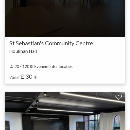
St Sebastian's Community Centre
Houlihan Hall
20 - 120
Evenementenlocaties
person
meeting_room
£ 30
Vanaf
/h