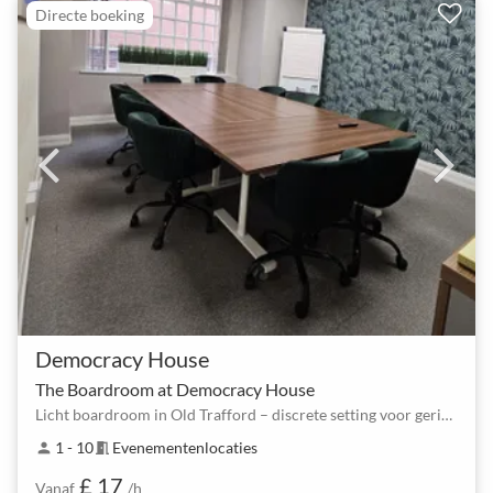
Directe boeking
Democracy House
The Boardroom at Democracy House
Licht boardroom in Old Trafford – discrete setting voor gerichte vergaderingen
1 - 10
Evenementenlocaties
person
meeting_room
£ 17
Vanaf
/h