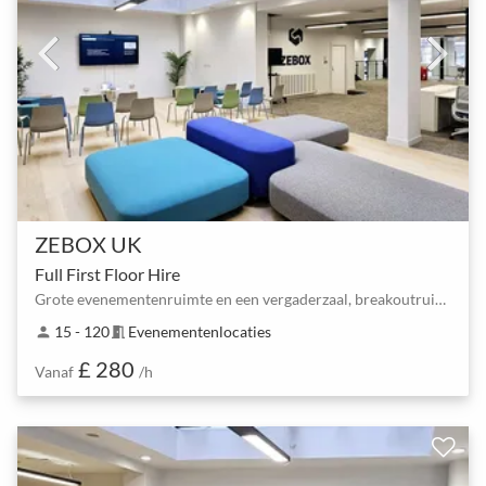
ZEBOX UK
Full First Floor Hire
Grote evenementenruimte en een vergaderzaal, breakoutruimten, 6 tafels om aan te workshoppen en keu…
15 - 120
Evenementenlocaties
person
meeting_room
£ 280
Vanaf
/h