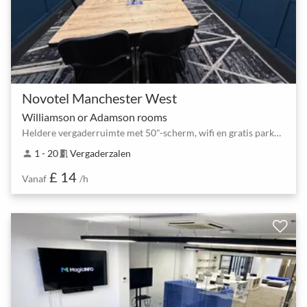
Novotel Manchester West
Williamson or Adamson rooms
Heldere vergaderruimte met 50"-scherm, wifi en gratis parkeren
1 - 20
Vergaderzalen
person
meeting_room
£ 14
Vanaf
/h