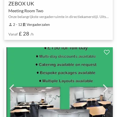
ZEBOX UK
Meeting Room Two
Onze belangrijkste vergaderruimte in directiekamerstijl. Uitstekende natuurlijke lichtinval en verg…
2 - 12
Vergaderzalen
person
meeting_room
£ 28
Vanaf
/h