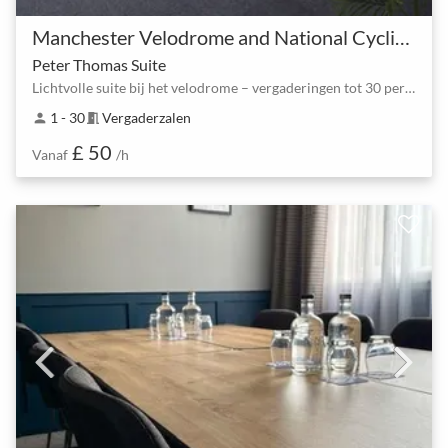
Manchester Velodrome and National Cycling Centre
Peter Thomas Suite
Lichtvolle suite bij het velodrome – vergaderingen tot 30 personen
1 - 30
Vergaderzalen
person
meeting_room
£ 50
Vanaf
/h