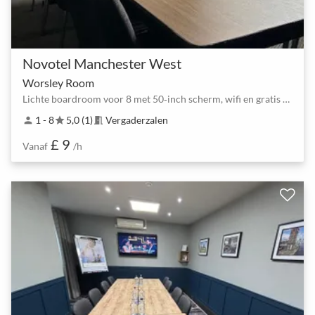
Novotel Manchester West
Worsley Room
Lichte boardroom voor 8 met 50‑inch scherm, wifi en gratis parkeren in Worsley
1 - 8
5,0 (1)
Vergaderzalen
person
star
meeting_room
£ 9
Vanaf
/h