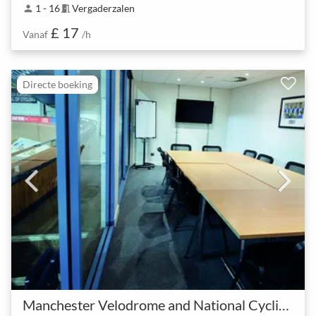
1 - 16
Vergaderzalen
person
meeting_room
£ 17
Vanaf
/h
Directe boeking
Manchester Velodrome and National Cycling Centre