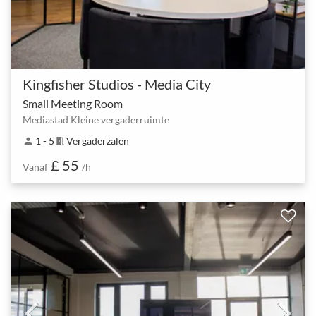
Kingfisher Studios - Media City
Small Meeting Room
Mediastad Kleine vergaderruimte
1 - 5
Vergaderzalen
person
meeting_room
£ 55
Vanaf
/h