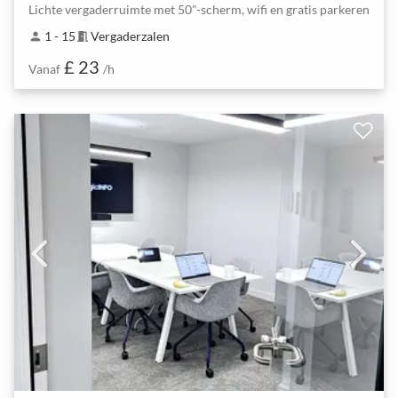
Lichte vergaderruimte met 50"-scherm, wifi en gratis parkeren
1 - 15
Vergaderzalen
person
meeting_room
£ 23
Vanaf
/h