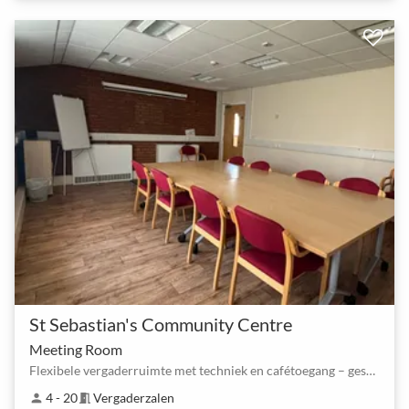
St Sebastian's Community Centre
Meeting Room
Flexibele vergaderruimte met techniek en cafétoegang – geschikt voor 4–20
4 - 20
Vergaderzalen
person
meeting_room