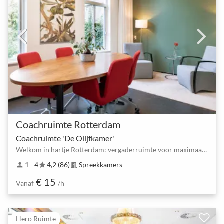
Coachruimte Rotterdam
Coachruimte 'De Olijfkamer'
Welkom in hartje Rotterdam: vergaderruimte voor maximaal 4 personen
1 - 4
4,2 (86)
Spreekkamers
person
star
meeting_room
€ 15
Vanaf
/h
Hero Ruimte