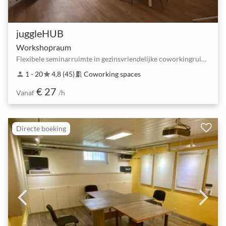
juggleHUB
Workshopraum
Flexibele seminarruimte in gezinsvriendelijke coworkingruimte
1 - 20
4,8 (45)
Coworking spaces
person
star
meeting_room
€ 27
Vanaf
/h
Directe boeking