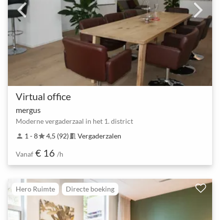
Virtual office
mergus
Moderne vergaderzaal in het 1. district
1 - 8
4,5 (92)
Vergaderzalen
person
star
meeting_room
€ 16
Vanaf
/h
Hero Ruimte
Directe boeking