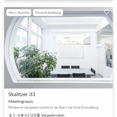
Hero Ruimte
Directe boeking
Skalitzer 33
Meetingraum
Moderne vergaderruimte in de Start-Up Hub Kreuzberg
1 - 6
4,5 (23)
Vergaderzalen
person
star
meeting_room