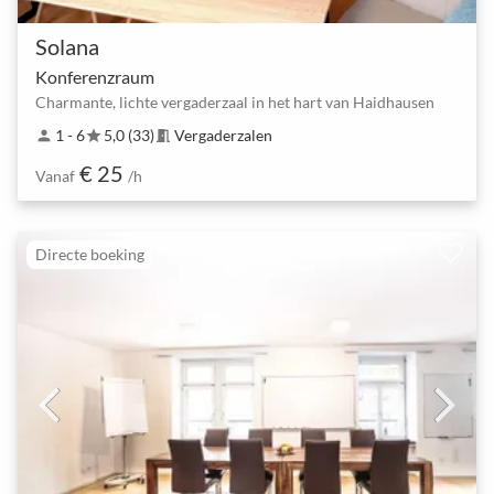
Solana
Konferenzraum
Charmante, lichte vergaderzaal in het hart van Haidhausen
1 - 6
5,0 (33)
Vergaderzalen
person
star
meeting_room
€ 25
Vanaf
/h
Directe boeking