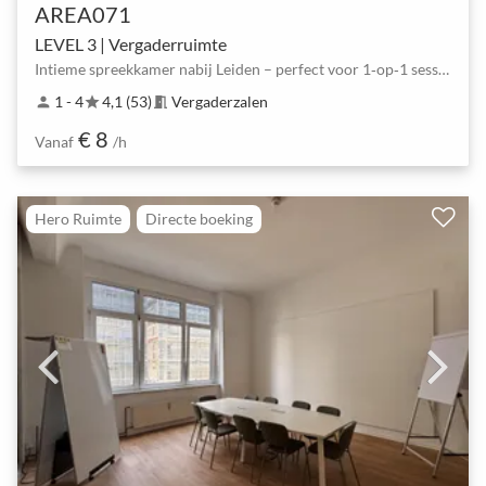
AREA071
LEVEL 3 | Vergaderruimte
Intieme spreekkamer nabij Leiden – perfect voor 1‑op‑1 sessies
1 - 4
4,1 (53)
Vergaderzalen
person
star
meeting_room
€ 8
Vanaf
/h
Hero Ruimte
Directe boeking