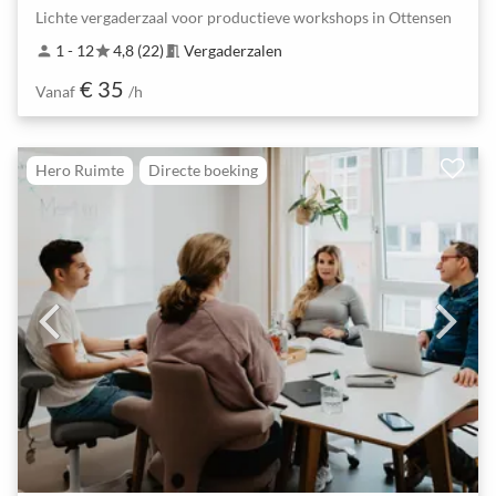
Lichte vergaderzaal voor productieve workshops in Ottensen
1 - 12
4,8 (22)
Vergaderzalen
person
star
meeting_room
€ 35
Vanaf
/h
Hero Ruimte
Directe boeking