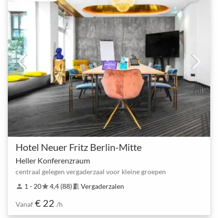
Hotel Neuer Fritz Berlin-Mitte
Heller Konferenzraum
centraal gelegen vergaderzaal voor kleine groepen
1 - 20
4,4 (88)
Vergaderzalen
person
star
meeting_room
€ 22
Vanaf
/h