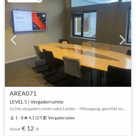
AREA071
LEVEL 5 | Vergaderruimte
Lichte vergaderruimte nabij Leiden – lifttoegang, geschikt voor 1–8 personen
1 - 8
4,1 (27)
Vergaderzalen
person
star
meeting_room
€ 12
Vanaf
/h