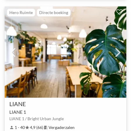
Hero Ruimte
Directe boeking
LIANE
LIANE 1
LIANE 1 / Bright Urban Jungle
1 - 40
4,9 (66)
Vergaderzalen
person
star
meeting_room