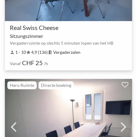
Real Swiss Cheese
Sitzungszimmer
Vergaderruimte op slechts 5 minuten lopen van het HB
1 - 10
4,9 (136)
Vergaderzalen
person
star
meeting_room
CHF 25
Vanaf
/h
Hero Ruimte
Directe boeking