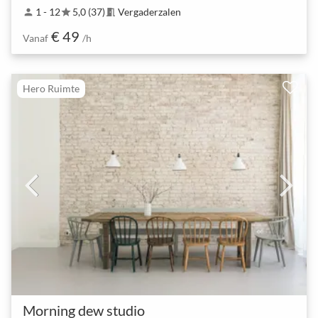
1 - 12
5,0 (37)
Vergaderzalen
person
star
meeting_room
€ 49
Vanaf
/h
Hero Ruimte
Morning dew studio