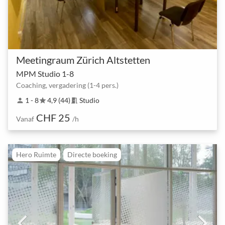
Meetingraum Zürich Altstetten
MPM Studio 1-8
Coaching, vergadering (1-4 pers.)
1 - 8
4,9 (44)
Studio
person
star
meeting_room
CHF 25
Vanaf
/h
Hero Ruimte
Directe boeking