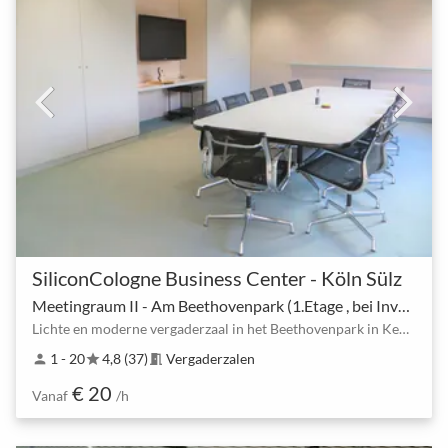
SiliconCologne Business Center - Köln Sülz
Meetingraum II - Am Beethovenpark (1.Etage , bei Invextra melden ).
Lichte en moderne vergaderzaal in het Beethovenpark in Keulen, vlakbij Station U18, U9, U13, Sülz
1 - 20
4,8 (37)
Vergaderzalen
person
star
meeting_room
€ 20
Vanaf
/h