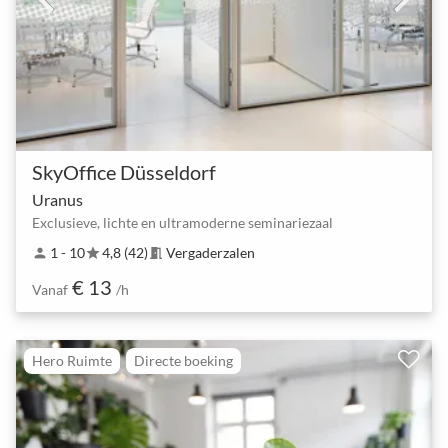
SkyOffice Düsseldorf
Uranus
Exclusieve, lichte en ultramoderne seminariezaal
1 - 10
4,8 (42)
Vergaderzalen
person
star
meeting_room
€ 13
Vanaf
/h
Hero Ruimte
Directe boeking