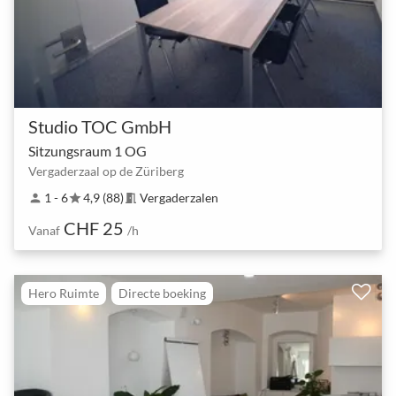
Studio TOC GmbH
Sitzungsraum 1 OG
Vergaderzaal op de Züriberg
1 - 6
4,9 (88)
Vergaderzalen
person
star
meeting_room
CHF 25
Vanaf
/h
Hero Ruimte
Directe boeking