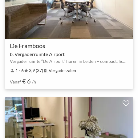
De Framboos
b. Vergaderruimte Airport
Vergaderruimte “De Airport” huren in Leiden – compact, licht en functionee
1 - 6
3,9 (37)
Vergaderzalen
person
star
meeting_room
€ 6
Vanaf
/h