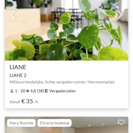
LIANE
LIANE 2
Milieuvriendelijke, lichte vergaderruimte / Hermannplatz
1 - 20
4,8 (38)
Vergaderzalen
person
star
meeting_room
€ 35
Vanaf
/h
Hero Ruimte
Directe boeking