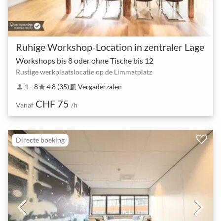
Ruhige Workshop-Location in zentraler Lage
Workshops bis 8 oder ohne Tische bis 12
Rustige werkplaatslocatie op de Limmatplatz
1 - 8
4,8 (35)
Vergaderzalen
person
star
meeting_room
CHF 75
Vanaf
/h
Directe boeking