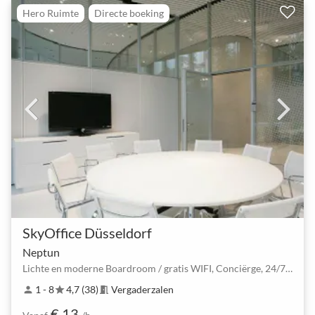
Hero Ruimte
Directe boeking
SkyOffice Düsseldorf
Neptun
Lichte en moderne Boardroom / gratis WIFI, Conciërge, 24/7, Parkeerplaats, Flatscreen
1 - 8
4,7 (38)
Vergaderzalen
person
star
meeting_room
€ 13