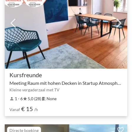
Kursfreunde
Meeting Raum mit hohen Decken in Startup Atmosphäre
Kleine vergaderzaal met TV
1 - 6
5,0 (28)
None
person
star
meeting_room
€ 15
Vanaf
/h
Directe boeking