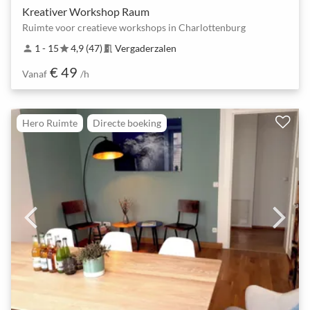
Kreativer Workshop Raum
Ruimte voor creatieve workshops in Charlottenburg
1 - 15
4,9 (47)
Vergaderzalen
person
star
meeting_room
€ 49
Vanaf
/h
Hero Ruimte
Directe boeking