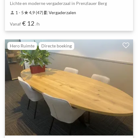
Lichte en moderne vergaderzaal in Prenzlauer Berg
1 - 5
4,9 (47)
Vergaderzalen
person
star
meeting_room
€ 12
Vanaf
/h
Hero Ruimte
Directe boeking