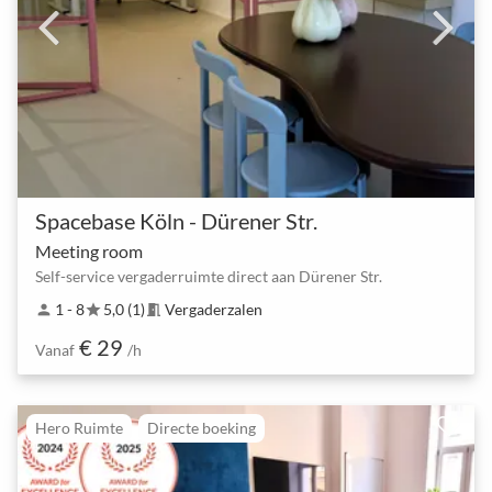
Spacebase Köln - Dürener Str.
Meeting room
Self-service vergaderruimte direct aan Dürener Str.
1 - 8
5,0 (1)
Vergaderzalen
person
star
meeting_room
€ 29
Vanaf
/h
Hero Ruimte
Directe boeking