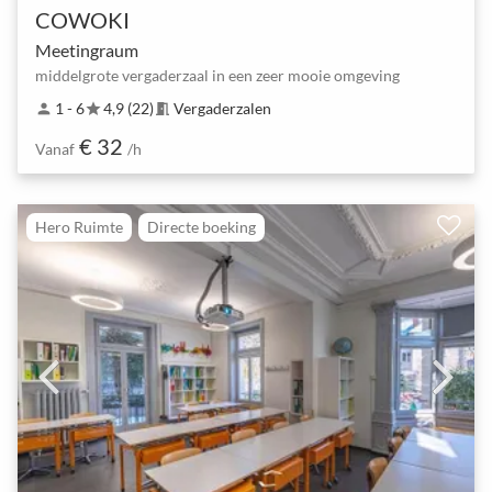
COWOKI
Meetingraum
middelgrote vergaderzaal in een zeer mooie omgeving
1 - 6
4,9 (22)
Vergaderzalen
person
star
meeting_room
€ 32
Vanaf
/h
Hero Ruimte
Directe boeking