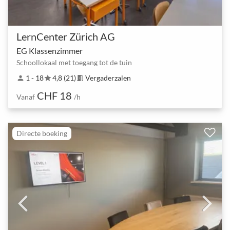
LernCenter Zürich AG
EG Klassenzimmer
Schoollokaal met toegang tot de tuin
1 - 18
4,8 (21)
Vergaderzalen
person
star
meeting_room
CHF 18
Vanaf
/h
Directe boeking