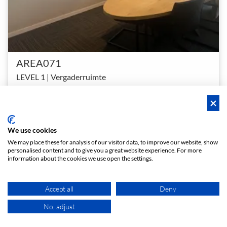
AREA071
LEVEL 1 | Vergaderruimte
Compacte vergaderruimte met lift en gratis parkeren – vlak bij Leiden
1 - 6
4,2 (22)
Vergaderzalen
person
star
meeting_room
€ 8
Vanaf
/h
We use cookies
We may place these for analysis of our visitor data, to improve our website, show
personalised content and to give you a great website experience. For more
Hero Ruimte
Directe boeking
information about the cookies we use open the settings.
Accept all
Deny
No, adjust
KAART