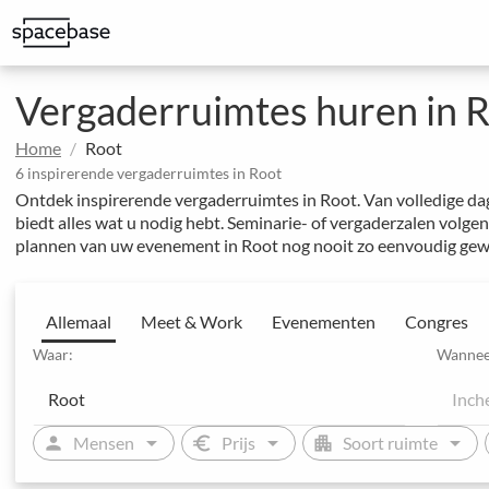
Bespaar op kantoorkosten en geef uw team meer mogelijkheden
Geweldige ruimtes om indruk te maken op klanten
Gestructureerde boeking met speciale prijsafspraken
Uitgebreide evenementen en hotelconferenties
Integreer Spacebase software en MICE-experts voor strategisch 
Vergaderruimtes huren in 
Home
Root
6 inspirerende vergaderruimtes in Root
Ontdek inspirerende vergaderruimtes in Root. Van volledige da
biedt alles wat u nodig hebt. Seminarie- of vergaderzalen volge
plannen van uw evenement in Root nog nooit zo eenvoudig gew
Allemaal
Meet & Work
Evenementen
Congres
Waar:
Wannee
arrow_drop_down
arrow_drop_down
arrow_drop_down
person
euro
apartment
Mensen
Prijs
Soort ruimte