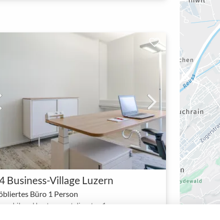
4 Business-Village Luzern
bliertes Büro 1 Person
meubileerd kantoor met diensten 1 persoon
1 - 1
Kantoorruimte