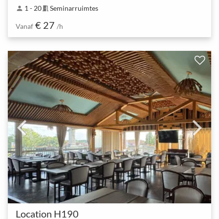
1 - 20
Seminarruimtes
person
meeting_room
€ 27
Vanaf
/h
Location H190