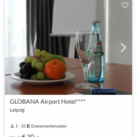
GLOBANA Airport Hotel****
Leipzig
1 - 35
Evenementenzalen
person
meeting_room
€ 30