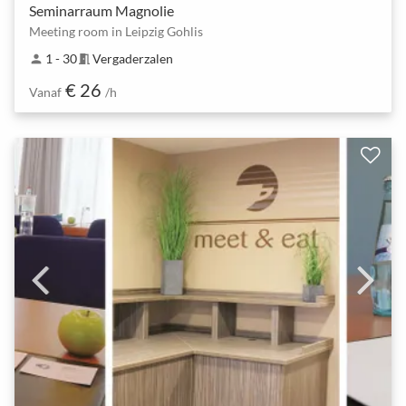
Seminarraum Magnolie
Meeting room in Leipzig Gohlis
1 - 30
Vergaderzalen
person
meeting_room
€ 26
Vanaf
/h