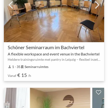
Schöner Seminarraum im Bachviertel
A flexible workspace and event venue in the Bachviertel
Heldere trainingsruimte met pantry in Leipzig – flexibel inzetbaar tot 35 personen
1 - 35
Seminarruimtes
person
meeting_room
€ 15
Vanaf
/h