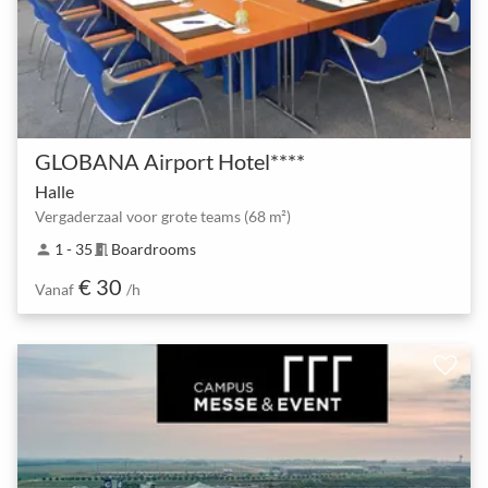
GLOBANA Airport Hotel****
Halle
Vergaderzaal voor grote teams (68 m²)
1 - 35
Boardrooms
person
meeting_room
€ 30
Vanaf
/h