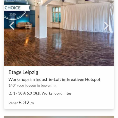
Etage Leipzig
Workshops im Industrie-Loft im kreativen Hotspot
140² voor ideeën in beweging
1 - 30
5,0 (3)
Workshopruimtes
person
star
meeting_room
€ 32
Vanaf
/h