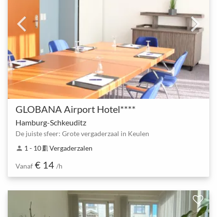
GLOBANA Airport Hotel****
Hamburg-Schkeuditz
De juiste sfeer: Grote vergaderzaal in Keulen
1 - 10
Vergaderzalen
person
meeting_room
€ 14
Vanaf
/h