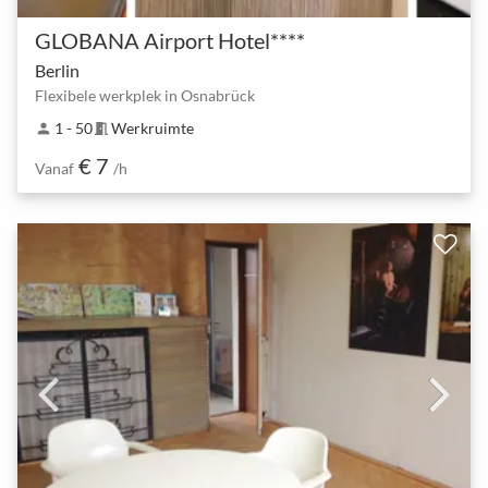
GLOBANA Airport Hotel****
Berlin
Flexibele werkplek in Osnabrück
1 - 50
Werkruimte
person
meeting_room
€ 7
Vanaf
/h