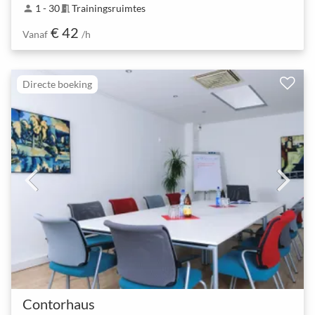
1 - 30
Trainingsruimtes
person
meeting_room
€ 42
Vanaf
/h
Directe boeking
Contorhaus