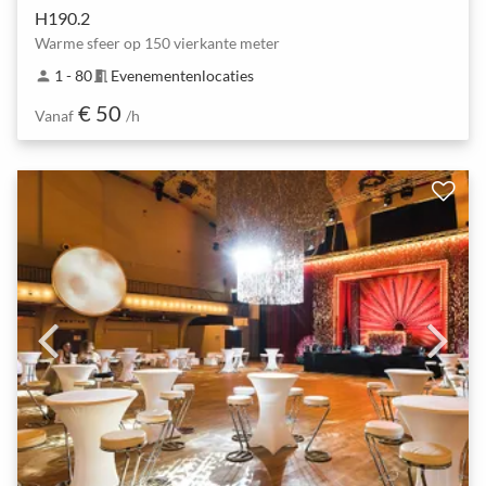
H190.2
Warme sfeer op 150 vierkante meter
1 - 80
Evenementenlocaties
person
meeting_room
€ 50
Vanaf
/h