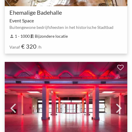
Ehemalige Badehalle
Event Space
Buitengewone bedrijfsfeesten in het historische Stadtbad
1 - 1000
Bijzondere locatie
person
meeting_room
€ 320
Vanaf
/h