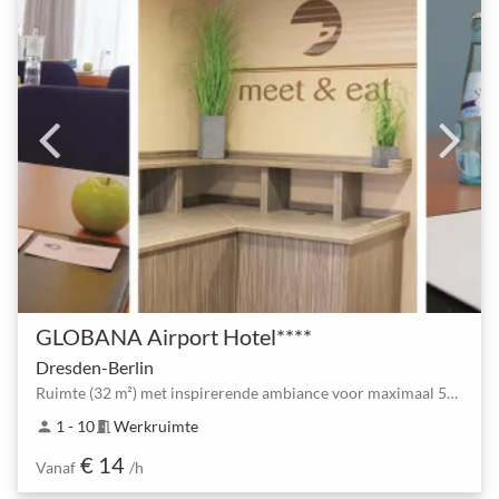
GLOBANA Airport Hotel****
Dresden-Berlin
Ruimte (32 m²) met inspirerende ambiance voor maximaal 50 gasten in Neuss
1 - 10
Werkruimte
person
meeting_room
€ 14
Vanaf
/h