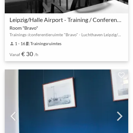
Leipzig/Halle Airport - Training / Conference / Meeting
Room "Bravo"
Trainings-/conferentieruimte "Bravo" - Luchthaven Leipzig/Halle
1 - 16
Trainingsruimtes
person
meeting_room
€ 30
Vanaf
/h