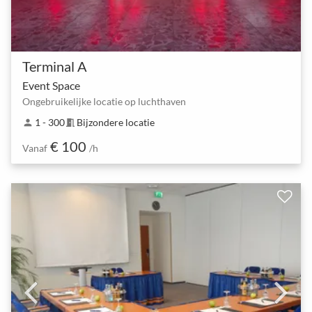
Terminal A
Event Space
Ongebruikelijke locatie op luchthaven
1 - 300
Bijzondere locatie
person
meeting_room
€ 100
Vanaf
/h