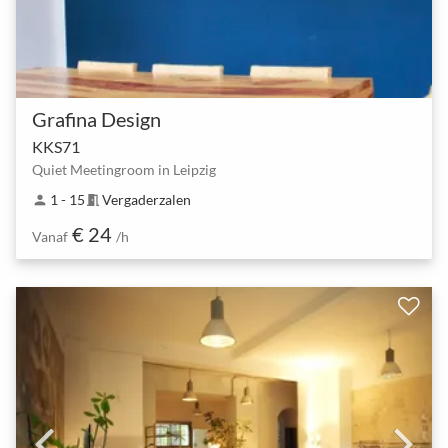
Grafina Design
KKS71
Quiet Meetingroom in Leipzig
1 - 15
Vergaderzalen
person
meeting_room
€ 24
Vanaf
/h