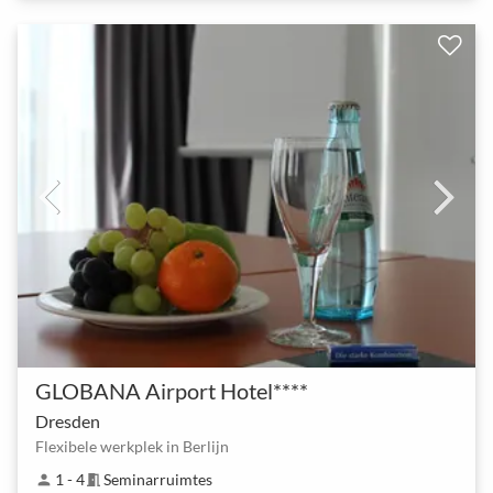
GLOBANA Airport Hotel****
Dresden
Flexibele werkplek in Berlijn
1 - 4
Seminarruimtes
person
meeting_room