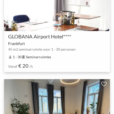
GLOBANA Airport Hotel****
Frankfurt
45 m2 seminarruimte voor 1 - 30 personen
1 - 30
Seminarruimtes
person
meeting_room
€ 20
Vanaf
/h