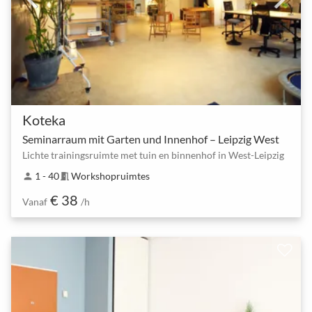
Koteka
Seminarraum mit Garten und Innenhof – Leipzig West
Lichte trainingsruimte met tuin en binnenhof in West-Leipzig
1 - 40
Workshopruimtes
person
meeting_room
€ 38
Vanaf
/h