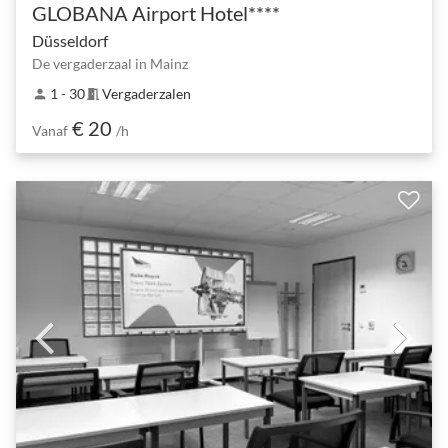
GLOBANA Airport Hotel****
Düsseldorf
De vergaderzaal in Mainz
1 - 30
Vergaderzalen
person
meeting_room
€ 20
Vanaf
/h