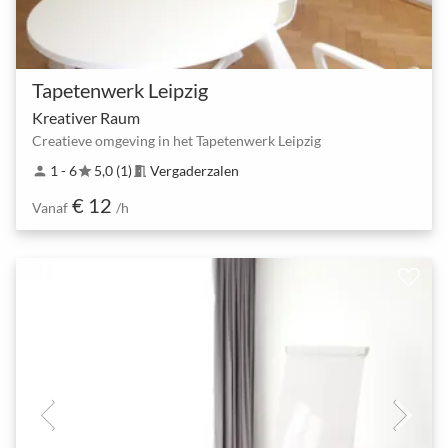
Tapetenwerk Leipzig
Kreativer Raum
Creatieve omgeving in het Tapetenwerk Leipzig
1 - 6
5,0 (1)
Vergaderzalen
person
star
meeting_room
€ 12
Vanaf
/h