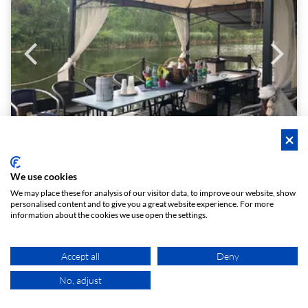
FLOßBOOT und los
We use cookies
Floßboot
We may place these for analysis of our visitor data, to improve our website, show
personalised content and to give you a great website experience. For more
Lichte en moderne vergaderzaal in Boot in het midden van Leipzig (Rackwitz)
information about the cookies we use open the settings.
1 - 12
2,0 (1)
Boot
person
star
meeting_room
Op aanvraag
Accept all
Deny
No, adjust
KAART