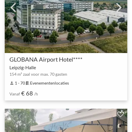
GLOBANA Airport Hotel****
Leipzig-Halle
154 m² zaal voor max. 70 gasten
1 - 70
Evenementenlocaties
person
meeting_room
€ 68
Vanaf
/h