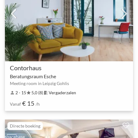
Contorhaus
Beratungsraum Esche
Meeting room in Leipzig Gohlis
2 - 15
5,0 (8)
Vergaderzalen
person
star
meeting_room
€ 15
Vanaf
/h
Directe boeking