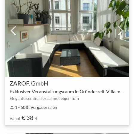
ZAROF. GmbH
Exklusiver Veranstaltungsraum in Gründerzeit-Villa mit Garten
Elegante seminariezaal met eigen tuin
1 - 50
Vergaderzalen
person
meeting_room
€ 38
Vanaf
/h