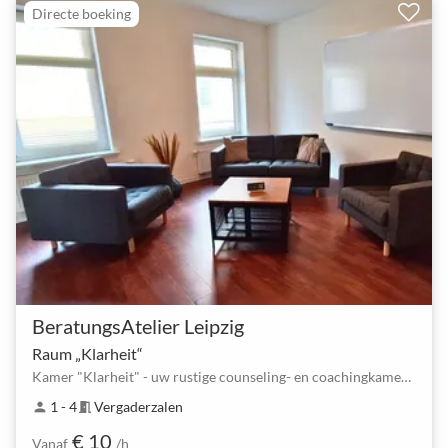
Directe boeking
BeratungsAtelier Leipzig
Raum „Klarheit“
Kamer "Klarheit" - uw rustige counseling- en coachingkamer in Leipzig Lindenau
1 - 4
Vergaderzalen
person
meeting_room
€ 10
Vanaf
/h