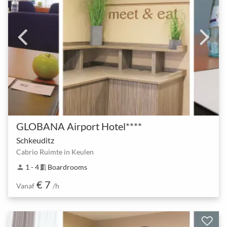
GLOBANA Airport Hotel****
Schkeuditz
Cabrio Ruimte in Keulen
1 - 4
Boardrooms
person
meeting_room
€ 7
Vanaf
/h