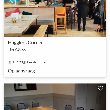
Hagglers Corner
The Attikk
1 - 120
Feestruimte
person
meeting_room
Op aanvraag