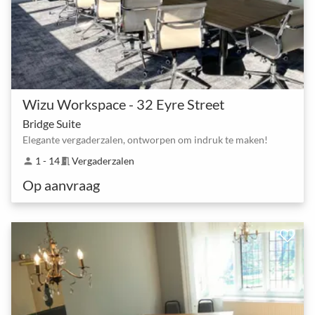
Wizu Workspace - 32 Eyre Street
Bridge Suite
Elegante vergaderzalen, ontworpen om indruk te maken!
1 - 14
Vergaderzalen
person
meeting_room
Op aanvraag