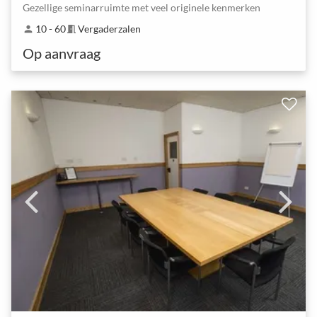
Gezellige seminarruimte met veel originele kenmerken
10 - 60
Vergaderzalen
person
meeting_room
Op aanvraag