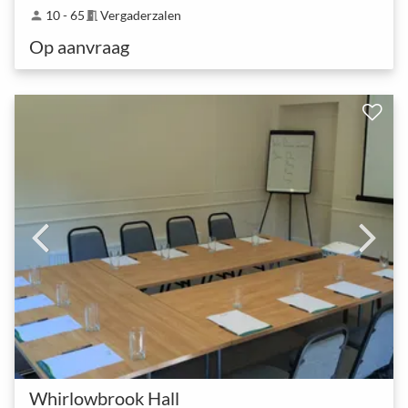
10 - 65
Vergaderzalen
person
meeting_room
Op aanvraag
Whirlowbrook Hall