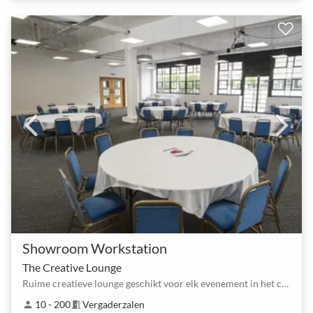
Showroom Workstation
The Creative Lounge
Ruime creatieve lounge geschikt voor elk evenement in het centrum van de stad
10 - 200
Vergaderzalen
person
meeting_room