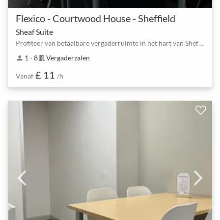
Flexico - Courtwood House - Sheffield
Sheaf Suite
Profiteer van betaalbare vergaderruimte in het hart van Sheffield.
1 - 8
Vergaderzalen
person
meeting_room
£ 11
Vanaf
/h