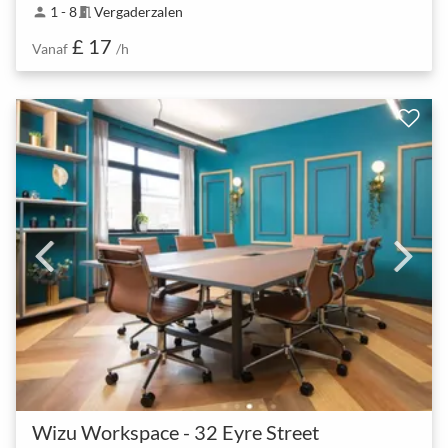
1 - 8
Vergaderzalen
person
meeting_room
£ 17
Vanaf
/h
Wizu Workspace - 32 Eyre Street