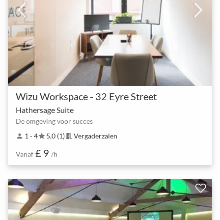
Wizu Workspace - 32 Eyre Street
Hathersage Suite
De omgeving voor succes
1 - 4
5,0 (1)
Vergaderzalen
person
star
meeting_room
£ 9
Vanaf
/h