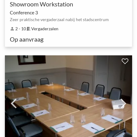
Showroom Workstation
Conference 3
Zeer praktische vergaderzaal nabij het stadscentrum
2 - 10
Vergaderzalen
person
meeting_room
Op aanvraag