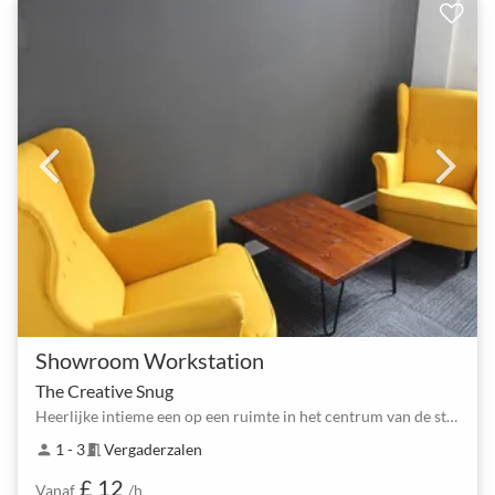
Showroom Workstation
The Creative Snug
Heerlijke intieme een op een ruimte in het centrum van de stad
1 - 3
Vergaderzalen
person
meeting_room
£ 12
Vanaf
/h