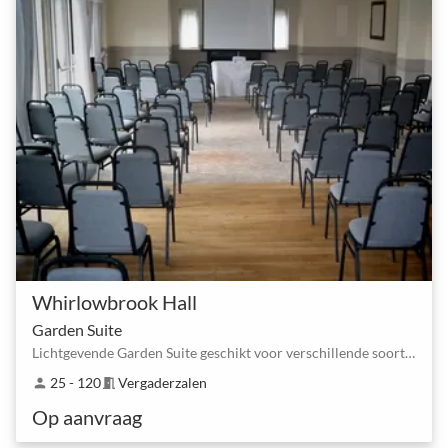
Whirlowbrook Hall
Garden Suite
Lichtgevende Garden Suite geschikt voor verschillende soorten grote vergaderingen
25 - 120
Vergaderzalen
person
meeting_room
Op aanvraag