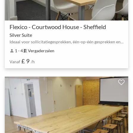
Flexico - Courtwood House - Sheffield
Silver Suite
Ideaal voor sollicitatiegesprekken, één-op-één gesprekken en informele bijpraatjes
1 - 4
Vergaderzalen
person
meeting_room
£ 9
Vanaf
/h