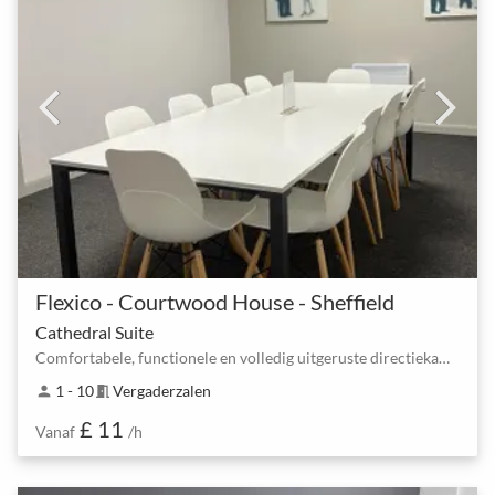
Flexico - Courtwood House - Sheffield
Cathedral Suite
Comfortabele, functionele en volledig uitgeruste directiekamer.
1 - 10
Vergaderzalen
person
meeting_room
£ 11
Vanaf
/h