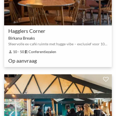
Hagglers Corner
Birkana Breaks
Sfeervolle ex-café ruimte met hygge-vibe – exclusief voor 10–50 personen
10 - 50
Conferentiezalen
person
meeting_room
Op aanvraag