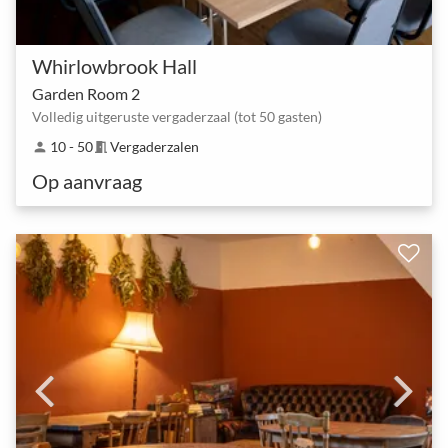
Whirlowbrook Hall
Garden Room 2
Volledig uitgeruste vergaderzaal (tot 50 gasten)
10 - 50
Vergaderzalen
person
meeting_room
Op aanvraag