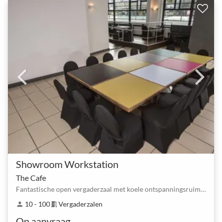
Showroom Workstation
The Cafe
Fantastische open vergaderzaal met koele ontspanningsruimte in het stadscentrum
10 - 100
Vergaderzalen
person
meeting_room
Op aanvraag