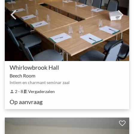
Whirlowbrook Hall
Beech Room
Intiem en charmant seminar zaal
2 - 8
Vergaderzalen
person
meeting_room
Op aanvraag