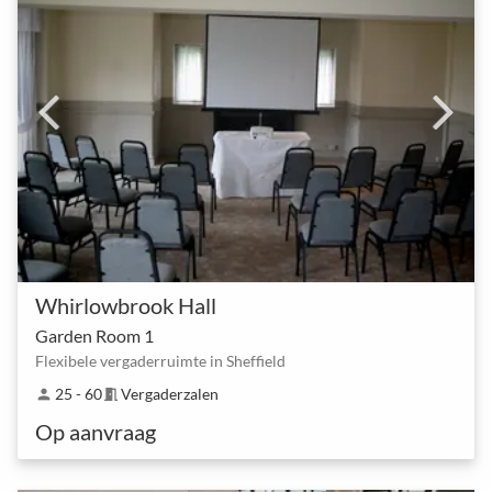
Whirlowbrook Hall
Garden Room 1
Flexibele vergaderruimte in Sheffield
25 - 60
Vergaderzalen
person
meeting_room
Op aanvraag