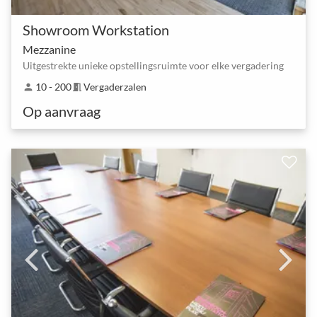
Showroom Workstation
Mezzanine
Uitgestrekte unieke opstellingsruimte voor elke vergadering
10 - 200
Vergaderzalen
person
meeting_room
Op aanvraag