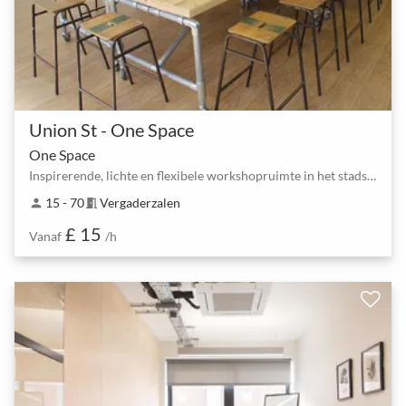
Union St - One Space
One Space
Inspirerende, lichte en flexibele workshopruimte in het stadscentrum
15 - 70
Vergaderzalen
person
meeting_room
£ 15
Vanaf
/h