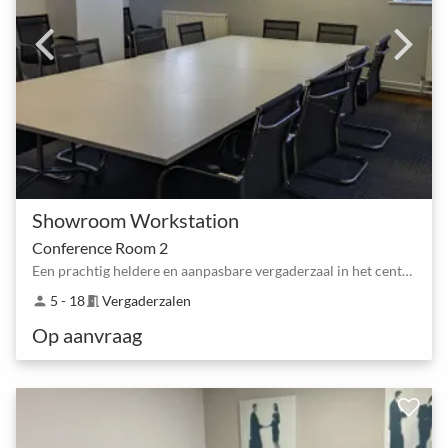
Showroom Workstation
Conference Room 2
Een prachtig heldere en aanpasbare vergaderzaal in het centrum van de stad
5 - 18
Vergaderzalen
person
meeting_room
Op aanvraag