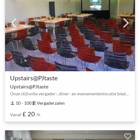
Upstairs@PJtaste
Upstairs@PJtaste
Onze stijlvolle vergader-, diner- en evenementenlocatie biedt een ideale locatie in Sheffield ...
10 - 100
Vergaderzalen
person
meeting_room
£ 20
Vanaf
/h