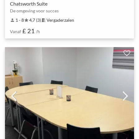
Chatsworth Suite
De omgeving voor succes
1 - 8
4,7 (3)
Vergaderzalen
person
star
meeting_room
£ 21
Vanaf
/h