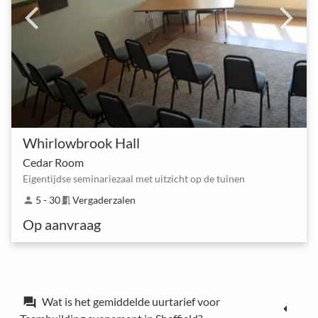
Whirlowbrook Hall
Cedar Room
Eigentijdse seminariezaal met uitzicht op de tuinen
5 - 30
Vergaderzalen
person
meeting_room
Op aanvraag
Wat is het gemiddelde uurtarief voor
forum