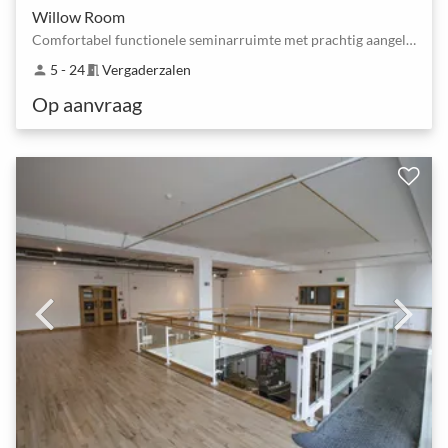
Willow Room
Comfortabel functionele seminarruimte met prachtig aangelegde tuinen
5 - 24
Vergaderzalen
person
meeting_room
Op aanvraag