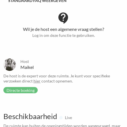
STANDAARD FAQ WEERGEVEN
contact_support
Wil je de host een algemene vraag stellen?
Log in om deze functie te gebruiken.
Host
Maikel
De host is de expert voor deze ruimte. Je kunt voor specifieke
verzoeken direct
hier
contact opnemen.
Directe boeking
Beschikbaarheid
Live
De ruimte kan buiten de openingstijden worden aangevraagd, maar