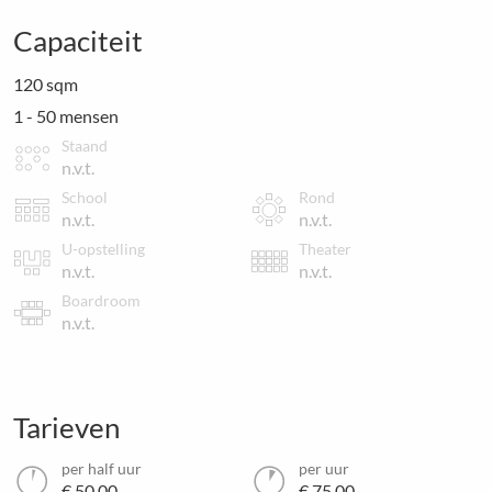
Capaciteit
120 sqm
1 - 50 mensen
Staand
n.v.t.
School
Rond
n.v.t.
n.v.t.
U-opstelling
Theater
n.v.t.
n.v.t.
Boardroom
n.v.t.
Tarieven
per half uur
per uur
€ 50.00
€ 75.00