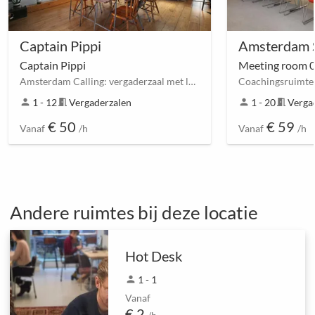
Captain Pippi
Captain Pippi
Meeting room 
Amsterdam Calling: vergaderzaal met lunch
person
1 - 12
meeting_room
Vergaderzalen
person
1 - 20
meeting_room
Verga
€ 50
€ 59
Vanaf
/h
Vanaf
/h
Andere ruimtes bij deze locatie
Hot Desk
person
1 - 1
Vanaf
€ 2