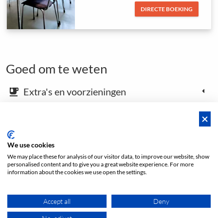
DIRECTE BOEKING
Goed om te weten
Extra's en voorzieningen
emoji_food_beverage
Kaart en aankomstinstructies
place
We use cookies
We may place these for analysis of our visitor data, to improve our website, show
Open footer
personalised content and to give you a great website experience. For more
information about the cookies we use open the settings.
Prijs vanaf
Accept all
Deny
DIRECTE BOEKING
€ 58
/h