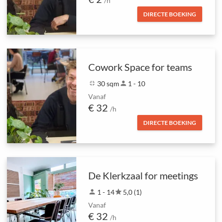
/h
DIRECTE BOEKING
Cowork Space for teams
fullscreen_exit
30 sqm
person
1 - 10
Vanaf
€ 32
/h
DIRECTE BOEKING
De Klerkzaal for meetings
person
1 - 14
star
5,0 (1)
Vanaf
€ 32
/h