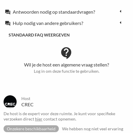
Antwoorden nodig op standaardvragen?
forum
Hulp nodig van andere gebruikers?
forum
STANDAARD FAQ WEERGEVEN
contact_support
Wil je de host een algemene vraag stellen?
Log in om deze functie te gebruiken.
Host
CREC
De host is de expert voor deze ruimte. Je kunt voor specifieke
verzoeken direct
hier
contact opnemen.
Onzekere beschikbaarheid
We hebben nog niet veel ervaring