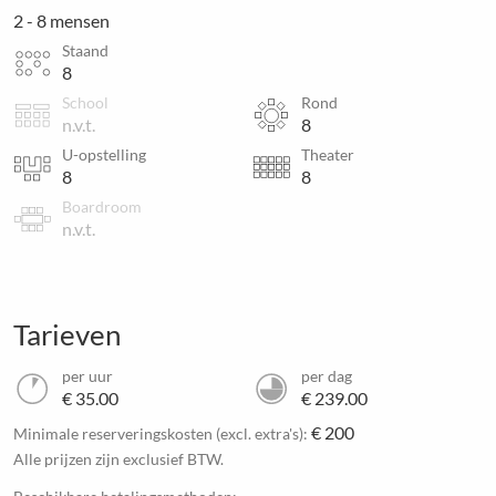
2 - 8 mensen
Staand
8
School
Rond
n.v.t.
8
U-opstelling
Theater
8
8
Boardroom
n.v.t.
Tarieven
per uur
per dag
€ 35.00
€ 239.00
€ 200
Minimale reserveringskosten (excl. extra's):
Alle prijzen zijn exclusief BTW.