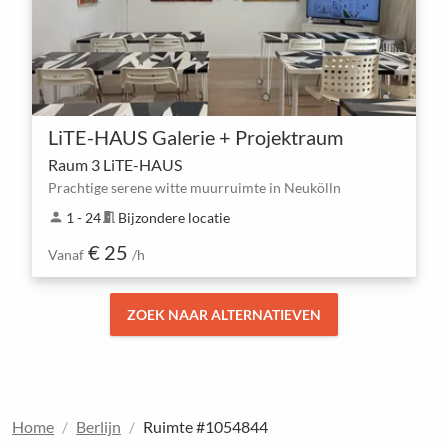
LiTE-HAUS Galerie + Projektraum
Raum 3 LiTE-HAUS
Prachtige serene witte muurruimte in Neukölln
person
1 - 24
meeting_room
Bijzondere locatie
€ 25
Vanaf
/h
ZOEK NAAR ALTERNATIEVEN
Home
Berlijn
Ruimte #1054844