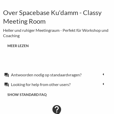
Over Spacebase Ku'damm - Classy
Meeting Room
Heller und ruhiger Meetingraum - Perfekt für Workshop und
Coaching
MEER LEZEN
Antwoorden nodig op standaardvragen?
forum
Looking for help from other users?
forum
SHOW STANDARD FAQ
contact_support