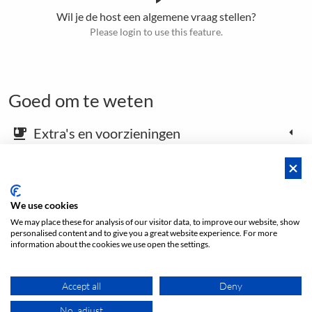
Wil je de host een algemene vraag stellen?
Please login to use this feature.
Goed om te weten
Extra's en voorzieningen
emoji_food_beverage
Kaart en aankomstinstructies
place
We use cookies
We may place these for analysis of our visitor data, to improve our website, show
Open footer
personalised content and to give you a great website experience. For more
information about the cookies we use open the settings.
Accept all
Deny
No, adjust