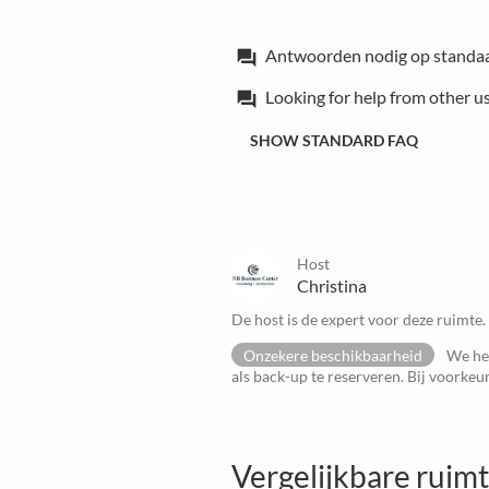
Antwoorden nodig op standa
forum
Looking for help from other u
forum
SHOW STANDARD FAQ
Host
Christina
De host is de expert voor deze ruimte.
Onzekere beschikbaarheid
We heb
als back-up te reserveren. Bij voorke
Vergelijkbare ruim