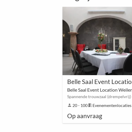
Belle Saal Event Location Weiler
person
20 - 100
meeting_room
Evenementenlocaties
Op aanvraag