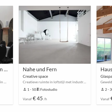
Belle Saal Event Location Weiler
Nahe und Fern
Haus
Creative space
Spannende trouwzaal (drempelvrij) in Weiler bei Bingen
Creatieve ruimte in loftstijl met industriële charme
person
1 - 50
meeting_room
Fotostudio
person
2 - 
€ 45
Vanaf
/h
Vanaf