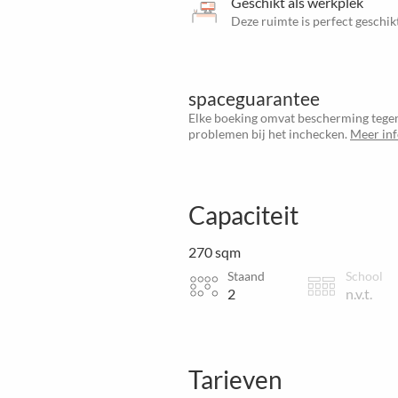
Geschikt als werkplek
Deze ruimte is perfect gesch
spaceguarantee
Elke boeking omvat bescherming tegen
problemen bij het inchecken.
Meer in
Capaciteit
270 sqm
Staand
School
2
n.v.t.
Tarieven