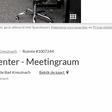
er, ga je akkoord met Spacebase's
Algemene voorwaarden
en
Privacybele
Kreuznach
Ruimte #1007244
enter - Meetingraum
nde Bad Kreuznach
Bekijk de kaart
uznach