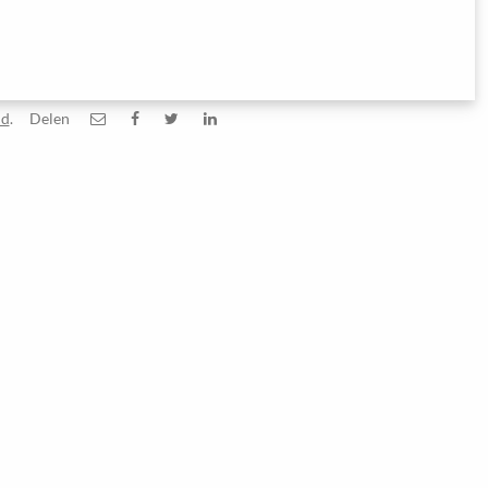
id
.
Delen