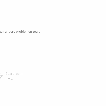
egen andere problemen zoals
Boardroom
n.v.t.