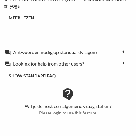
en yoga
MEER LEZEN
Antwoorden nodig op standaardvragen?
forum
Looking for help from other users?
forum
SHOW STANDARD FAQ
contact_support
Wil je de host een algemene vraag stellen?
Please login to use this feature.