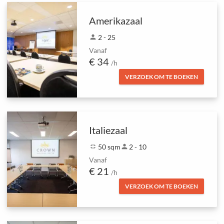
Amerikazaal
person
2 - 25
Vanaf
€ 34
/h
VERZOEK OM TE BOEKEN
Italiezaal
fullscreen_exit
50 sqm
person
2 - 10
Vanaf
€ 21
/h
VERZOEK OM TE BOEKEN