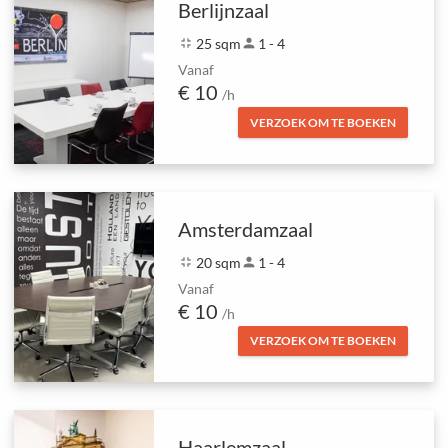
Berlijnzaal
fullscreen_exit
25 sqm
person
1 - 4
Vanaf
€ 10
/h
VERZOEK OM TE BOEKEN
Amsterdamzaal
fullscreen_exit
20 sqm
person
1 - 4
Vanaf
€ 10
/h
VERZOEK OM TE BOEKEN
Haarlemzaal