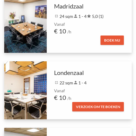
Madridzaal
fullscreen_exit
24 sqm
person
1 - 4
star
5,0 (1)
Vanaf
€ 10
/h
BOEK NU
Londenzaal
fullscreen_exit
22 sqm
person
1 - 4
Vanaf
€ 10
/h
VERZOEK OM TE BOEKEN