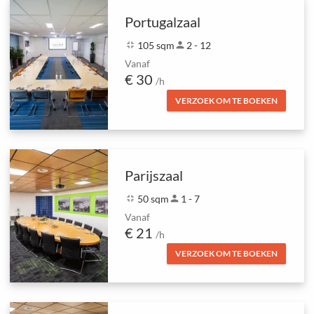
Portugalzaal
fullscreen_exit
105 sqm
person
2 - 12
Vanaf
€ 30
/h
VERZOEK OM TE BOEKEN
Parijszaal
fullscreen_exit
50 sqm
person
1 - 7
Vanaf
€ 21
/h
VERZOEK OM TE BOEKEN