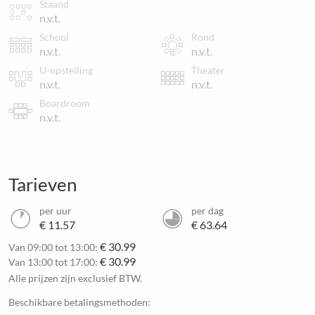
Staand
n.v.t.
School
Rond
n.v.t.
n.v.t.
U-opstelling
Theater
n.v.t.
n.v.t.
Boardroom
n.v.t.
Tarieven
per uur
per dag
€ 11.57
€ 63.64
€ 30.99
Van 09:00 tot 13:00:
€ 30.99
Van 13:00 tot 17:00:
Alle prijzen zijn exclusief BTW.
Beschikbare betalingsmethoden: