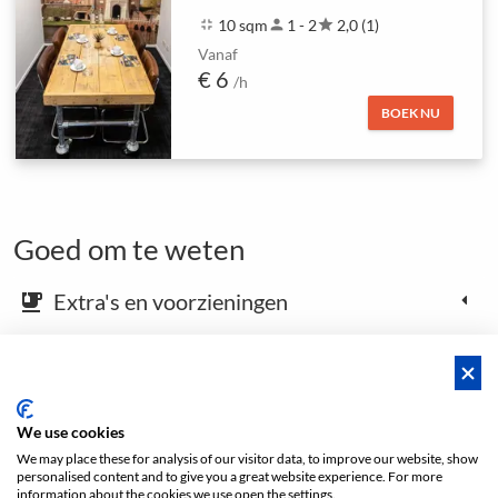
fullscreen_exit
10 sqm
person
1 - 2
star
2,0 (1)
Vanaf
€ 6
/h
BOEK NU
Goed om te weten
Extra's en voorzieningen
emoji_food_beverage
Kaart en aankomstinstructies
place
We use cookies
Open footer
We may place these for analysis of our visitor data, to improve our website, show
personalised content and to give you a great website experience. For more
information about the cookies we use open the settings.