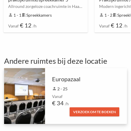
Allround zorgeloze coachruimte in Haarlembuurt
person
1 - 1
meeting_room
Spreekkamers
person
1 - 2
meeting_room
Spreek
€ 12
€ 12
Vanaf
/h
Vanaf
/h
Andere ruimtes bij deze locatie
Europazaal
person
2 - 25
Vanaf
€ 34
/h
VERZOEK OM TE BOEKEN