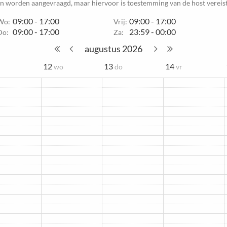
en worden aangevraagd, maar hiervoor is toestemming van de host vereist
09:00 - 17:00
09:00 - 17:00
Wo:
Vrij:
09:00 - 17:00
23:59 - 00:00
Do:
Za:
augustus
2026
12
13
14
wo
do
vr