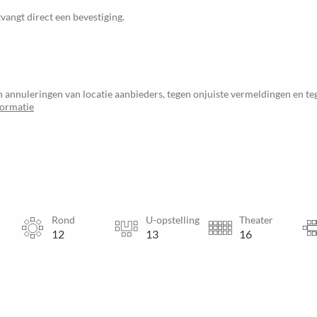
vangt direct een bevestiging.
 annuleringen van locatie aanbieders, tegen onjuiste vermeldingen en t
formatie
Rond
U-opstelling
Theater
12
13
16