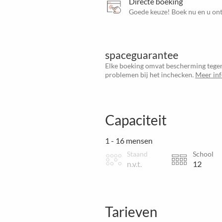
Directe boeking
Goede keuze! Boek nu en u ont
spaceguarantee
Elke boeking omvat bescherming tegen
problemen bij het inchecken.
Meer in
Capaciteit
1 - 16 mensen
Staand
School
n.v.t.
12
Tarieven