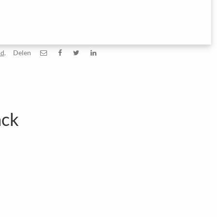
id
.
Delen
ack