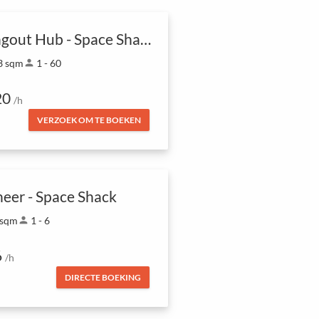
Hangout Hub - Space Shack
3 sqm
person
1 - 60
20
/h
VERZOEK OM TE BOEKEN
neer - Space Shack
 sqm
person
1 - 6
6
/h
DIRECTE BOEKING