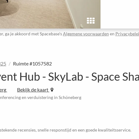
er, ga je akkoord met Spacebase's
Algemene voorwaarden
en
Privacybele
325
Ruimte #1057582
ent Hub - SkyLab - Space Sh
erg
Bekijk de kaart
ferencing en verduistering in Schöneberg
stekende recensies, snelle responstijd en een goede kwaliteitsservice.