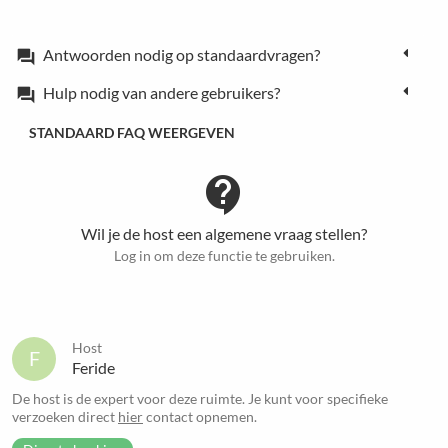
Antwoorden nodig op standaardvragen?
forum
Hulp nodig van andere gebruikers?
forum
STANDAARD FAQ WEERGEVEN
contact_support
Wil je de host een algemene vraag stellen?
Log in om deze functie te gebruiken.
Host
F
Feride
De host is de expert voor deze ruimte. Je kunt voor specifieke
verzoeken direct
hier
contact opnemen.