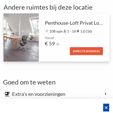
Andere ruimtes bij deze locatie
Penthouse-Loft Privat Location
fullscreen_exit
108 sqm
person
1 - 16
star
5,0 (16)
Vanaf
€ 59
/h
DIRECTE BOEKING
Goed om te weten
Extra's en voorzieningen
emoji_food_beverage
Kaart en aankomstinstructies
place