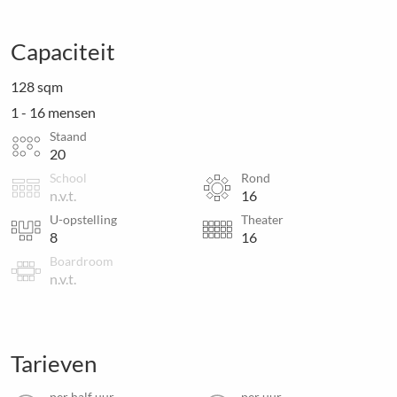
Capaciteit
128 sqm
1 - 16 mensen
Staand
20
School
Rond
n.v.t.
16
U-opstelling
Theater
8
16
Boardroom
n.v.t.
Tarieven
per half uur
per uur