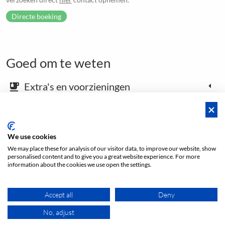
Directe boeking
Goed om te weten
Extra's en voorzieningen
emoji_food_beverage
Kaart en aankomstinstructies
place
We use cookies
We may place these for analysis of our visitor data, to improve our website, show
personalised content and to give you a great website experience. For more
Open footer
information about the cookies we use open the settings.
Prijs vanaf
Accept all
Deny
DIRECTE BOEKING
€ 17
/h
No, adjust
reserve
gratis.