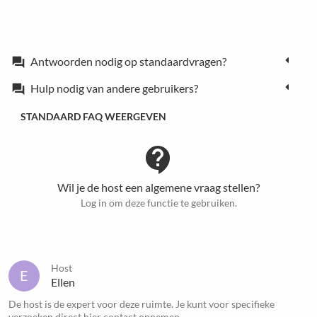
Antwoorden nodig op standaardvragen?
forum
Hulp nodig van andere gebruikers?
forum
STANDAARD FAQ WEERGEVEN
contact_support
Wil je de host een algemene vraag stellen?
Log in om deze functie te gebruiken.
Host
E
Ellen
De host is de expert voor deze ruimte. Je kunt voor specifieke
verzoeken direct
hier
contact opnemen.