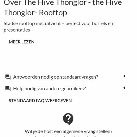
Over The Hive Thonglor - the Hive
Thonglor- Rooftop
Stadse rooftop met uitzicht – perfect voor borrels en
presentaties
MEER LEZEN
Antwoorden nodig op standaardvragen?
forum
Hulp nodig van andere gebruikers?
forum
STANDAARD FAQ WEERGEVEN
contact_support
Wil je de host een algemene vraag stellen?