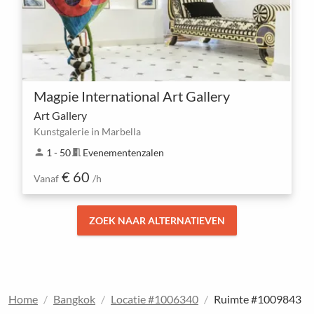
Magpie International Art Gallery
Art Gallery
Kunstgalerie in Marbella
person
1 - 50
meeting_room
Evenementenzalen
€ 60
Vanaf
/h
ZOEK NAAR ALTERNATIEVEN
Home
Bangkok
Locatie #1006340
Ruimte #1009843