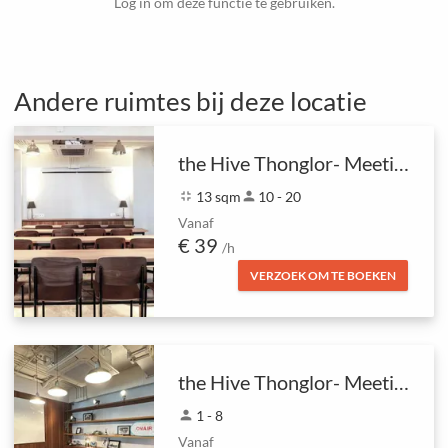
Log in om deze functie te gebruiken.
Andere ruimtes bij deze locatie
the Hive Thonglor- Meeting Room
fullscreen_exit
13 sqm
person
10 - 20
Vanaf
€ 39
/h
VERZOEK OM TE BOEKEN
the Hive Thonglor- Meeting Room
person
1 - 8
Vanaf