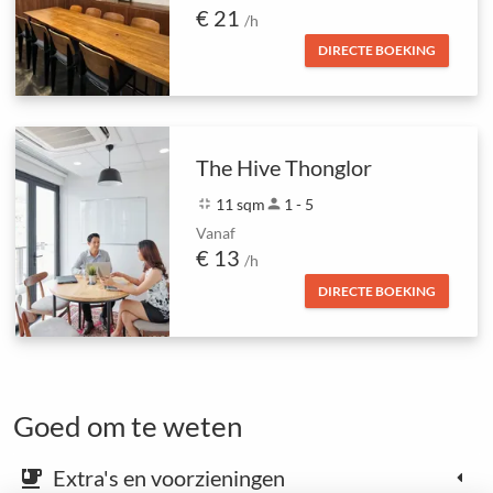
€ 21
/h
DIRECTE BOEKING
The Hive Thonglor
fullscreen_exit
11 sqm
person
1 - 5
Vanaf
€ 13
/h
DIRECTE BOEKING
Goed om te weten
Extra's en voorzieningen
emoji_food_beverage