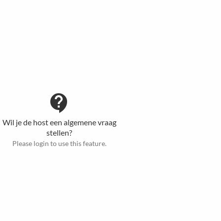
contact_support
Wil je de host een algemene vraag
stellen?
Please login to use this feature.