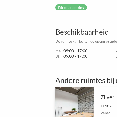
Directe boeking
Beschikbaarheid
De ruimte kan buiten de openingstijd
09:00 - 17:00
Ma:
09:00 - 17:00
Di:
Andere ruimtes bij 
Zilver
fullscreen_exit
20 sqm
Vanaf