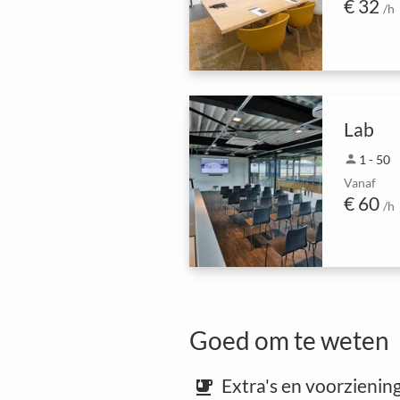
€ 32
/h
Lab
person
1 - 50
Vanaf
€ 60
/h
Goed om te weten
Extra's en voorzienin
emoji_food_beverage