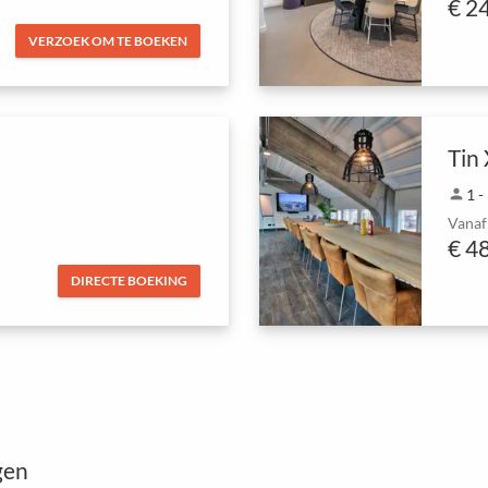
€ 2
VERZOEK OM TE BOEKEN
Tin
person
1 -
Vanaf
€ 4
DIRECTE BOEKING
gen