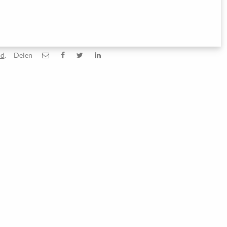
id
.
Delen