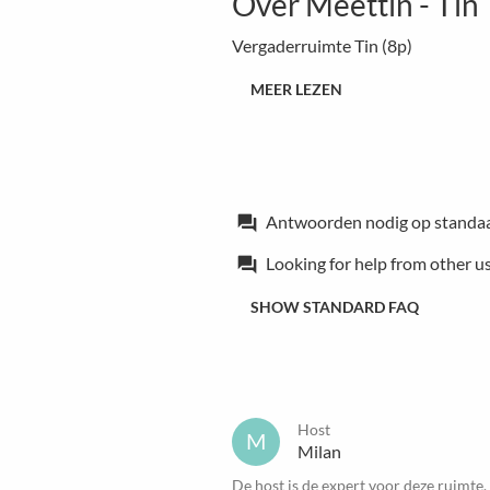
Over Meettin - Tin
Vergaderruimte Tin (8p)
MEER LEZEN
Antwoorden nodig op standa
forum
Looking for help from other u
forum
SHOW STANDARD FAQ
Host
M
Milan
De host is de expert voor deze ruimte.