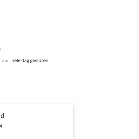
.
hele dag gesloten
Zo:
ud
 4