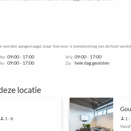
en worden aangevraagd, maar hiervoor is toestemming van de host vereist
09:00 - 17:00
09:00 - 17:00
Wo:
Vrij:
09:00 - 17:00
hele dag gesloten
Do:
Za:
deze locatie
Go
person
1 - 8
person
1 -
Vanaf