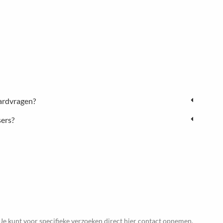
ardvragen?
sers?
 Je kunt voor specifieke verzoeken direct
hier
contact opnemen.