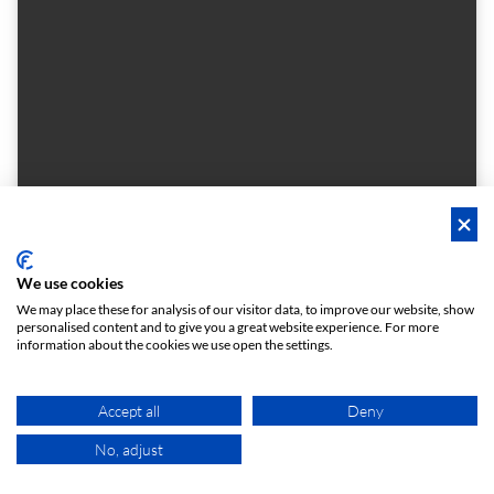
Seminar- und Schulungsräume im Hotel du Commerce Basel
We use cookies
203
We may place these for analysis of our visitor data, to improve our website, show
personalised content and to give you a great website experience. For more
Vergaderruimte met daglicht voor maximaal 6 personen
information about the cookies we use open the settings.
1 - 6
Boardrooms
person
meeting_room
Op aanvraag
Accept all
Deny
No, adjust
KAART