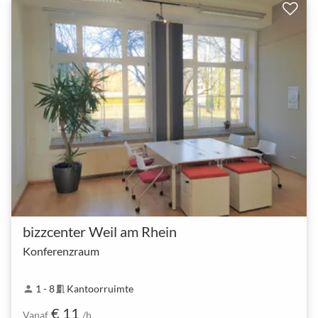
bizzcenter Weil am Rhein
Konferenzraum
1 - 8
Kantoorruimte
person
meeting_room
€ 11
Vanaf
/h