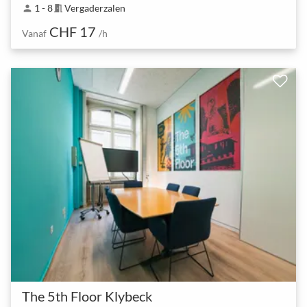
1 - 8
Vergaderzalen
person
meeting_room
CHF 17
Vanaf
/h
The 5th Floor Klybeck