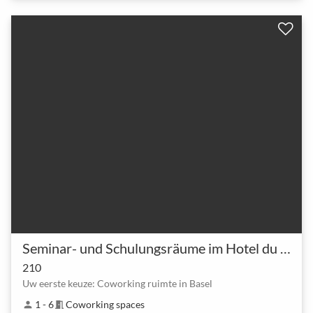
Seminar- und Schulungsräume im Hotel du Commerce Basel
210
Uw eerste keuze: Coworking ruimte in Basel
1 - 6
Coworking spaces
person
meeting_room