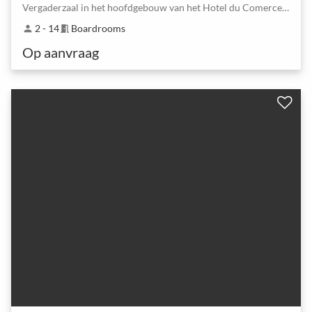
Vergaderzaal in het hoofdgebouw van het Hotel du Comerce in Bazel
2 - 14
Boardrooms
person
meeting_room
Op aanvraag