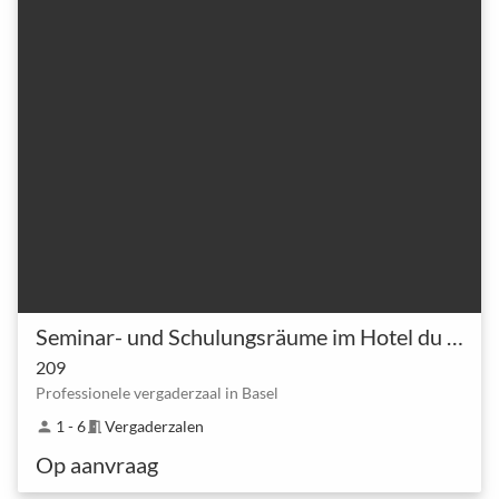
Seminar- und Schulungsräume im Hotel du Commerce Basel
209
Professionele vergaderzaal in Basel
1 - 6
Vergaderzalen
person
meeting_room
Op aanvraag