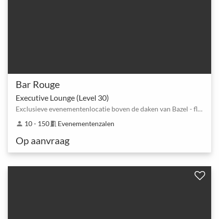
Bar Rouge
Executive Lounge (Level 30)
Exclusieve evenementenlocatie boven de daken van Bazel - flexibel, stijlvol, onvergetelijk
10 - 150
Evenementenzalen
person
meeting_room
Op aanvraag