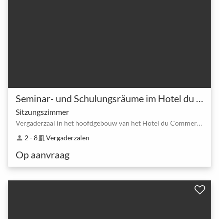
Seminar- und Schulungsräume im Hotel du Commerce Basel
Sitzungszimmer
Vergaderzaal in het hoofdgebouw van het Hotel du Commerce in Bazel
2 - 8
Vergaderzalen
person
meeting_room
Op aanvraag