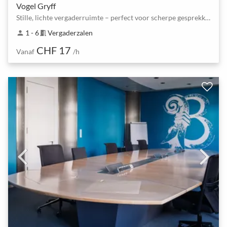
Vogel Gryff
Stille, lichte vergaderruimte – perfect voor scherpe gesprekken
1 - 6
Vergaderzalen
person
meeting_room
CHF 17
Vanaf
/h