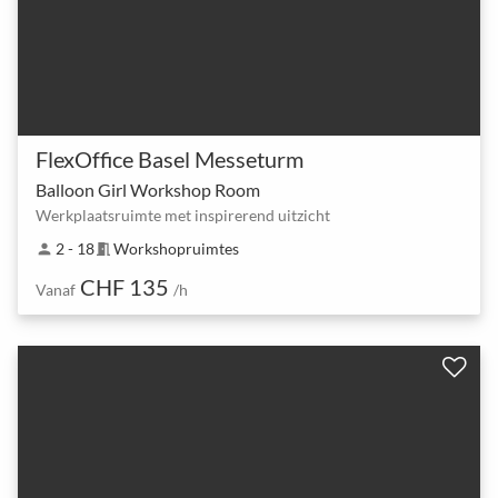
FlexOffice Basel Messeturm
Balloon Girl Workshop Room
Werkplaatsruimte met inspirerend uitzicht
2 - 18
Workshopruimtes
person
meeting_room
CHF 135
Vanaf
/h