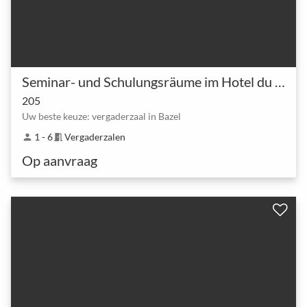
Seminar- und Schulungsräume im Hotel du Commerce Basel
205
Uw beste keuze: vergaderzaal in Bazel
1 - 6
Vergaderzalen
person
meeting_room
Op aanvraag