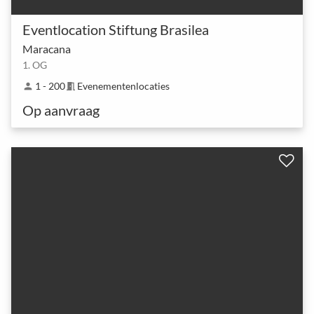
Eventlocation Stiftung Brasilea
Maracana
1. OG
1 - 200
Evenementenlocaties
person
meeting_room
Op aanvraag