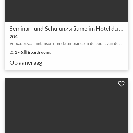
Seminar- und Schulungsräume im Hotel du Commerce Basel
204
Vergaderzaal met inspirerende ambiance in de buurt van de Mittlere Brücke (Middenbrug)
1 - 6
Boardrooms
person
meeting_room
Op aanvraag