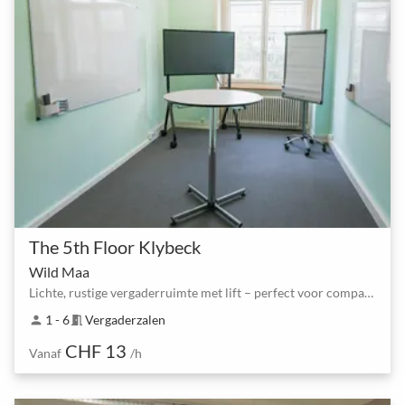
The 5th Floor Klybeck
Wild Maa
Lichte, rustige vergaderruimte met lift – perfect voor compacte teamsessies
1 - 6
Vergaderzalen
person
meeting_room
CHF 13
Vanaf
/h