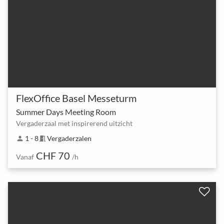
FlexOffice Basel Messeturm
Summer Days Meeting Room
Vergaderzaal met inspirerend uitzicht
1 - 8
Vergaderzalen
person
meeting_room
CHF 70
Vanaf
/h