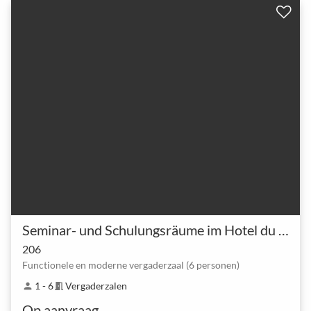
Seminar- und Schulungsräume im Hotel du Commerce Basel
206
Functionele en moderne vergaderzaal (6 personen)
1 - 6
Vergaderzalen
person
meeting_room
Op aanvraag