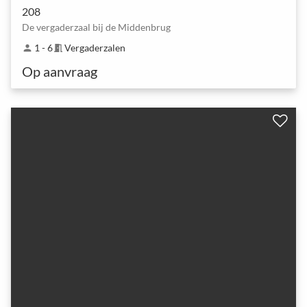
208
De vergaderzaal bij de Middenbrug
1 - 6
Vergaderzalen
person
meeting_room
Op aanvraag