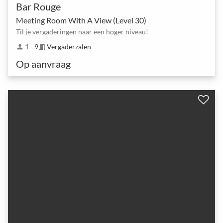
Bar Rouge
Meeting Room With A View (Level 30)
Til je vergaderingen naar een hoger niveau!
1 - 9
Vergaderzalen
person
meeting_room
Op aanvraag