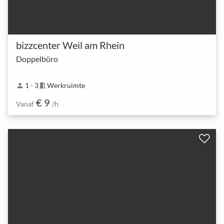
bizzcenter Weil am Rhein
Doppelbüro
1 - 3
Werkruimte
person
meeting_room
€ 9
Vanaf
/h