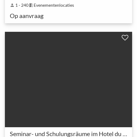
1 - 240
Evenementenlocaties
person
meeting_room
Op aanvraag
Seminar- und Schulungsräume im Hotel du Commerce Basel