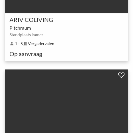
ARIV COLIVING
Pitchraum
Standplaats kamer
1 - 5
Vergaderzalen
person
meeting_room
Op aanvraag