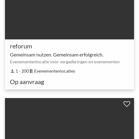
reforum
Gemeinsam nutzen. Gemeinsam erfolgreich.
Evenementenlocatie voor vergaderingen en evenementen
1 - 200
Evenementenlocaties
person
meeting_room
Op aanvraag