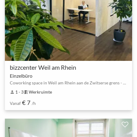
bizzcenter Weil am Rhein
Einzelbüro
Coworking space in Weil am Rhein aan de Zwitserse grens - Basel
1 - 3
Werkruimte
person
meeting_room
€ 7
Vanaf
/h