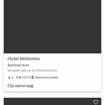
Hotel Wettstein
Seminarraum
Vergaderzaal op de Wettsteinplatz
1 - 8
5,0 (7)
Seminarruimtes
person
star
meeting_room
Op aanvraag