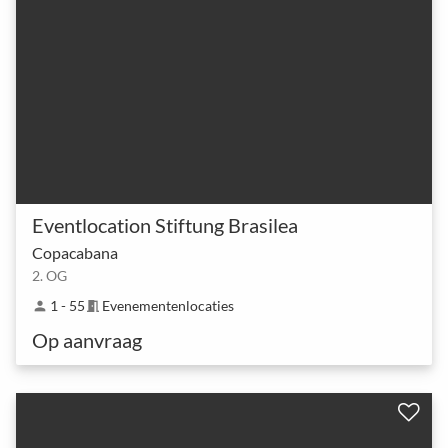
Eventlocation Stiftung Brasilea
Copacabana
2. OG
1 - 55
Evenementenlocaties
person
meeting_room
Op aanvraag