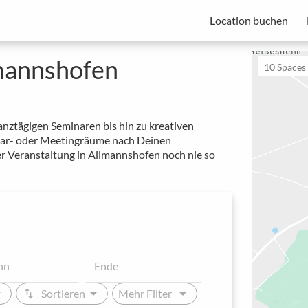
Location buchen
Spacebase Business ist Ihre All-in-One-Lösung für den professionellen
von Meetings, Events und Arbeitsplätzen.
Beginne mit einer kostenlosen Testversion - Pläne beginnen bei 49 € pro Monat.
Mitarbeitenden Buchungen reibungslos ermöglichen
mannshofen
10
Spaces 
nztägigen Seminaren bis hin zu kreativen
inar- oder Meetingräume nach Deinen
r Veranstaltung in Allmannshofen noch nie so
_down
arrow_drop_down
arrow_drop_down
swap_vert
Sortieren
Mehr Filter