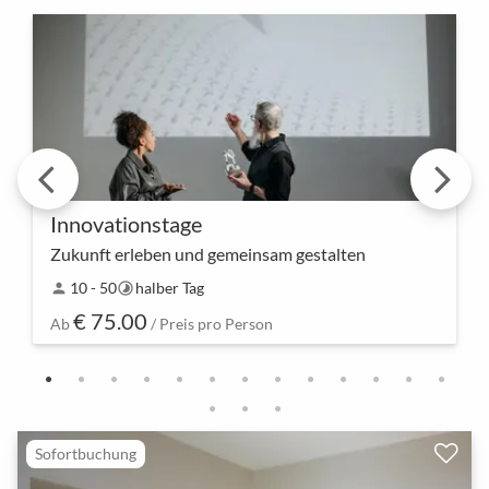
Innovationstage
Zukunft erleben und gemeinsam gestalten
Erlebt die Zukunft der Innovation hautnah – eine
10 - 50
halber Tag
person
timelapse
Innovationstage bietet nicht nur Inspiration,
€ 75.00
sondern auch konkrete Einblicke und Werkzeuge,
Ab
/ Preis pro Person
um inno…
Sofortbuchung