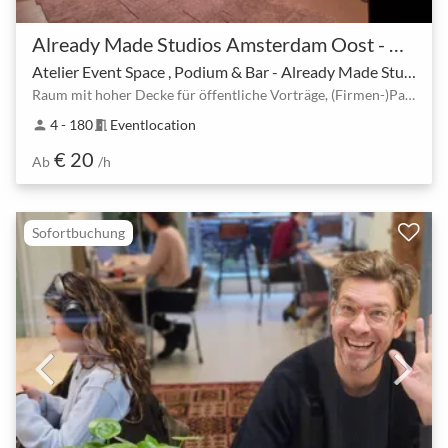
Already Made Studios Amsterdam Oost - Van der Madeweg 5
Atelier Event Space , Podium & Bar - Already Made Studios
Raum mit hoher Decke für öffentliche Vorträge, (Firmen-)Partys, private Abendessen und Ausstellungen
4 - 180
Eventlocation
person
meeting_room
€ 20
Ab
/h
Sofortbuchung