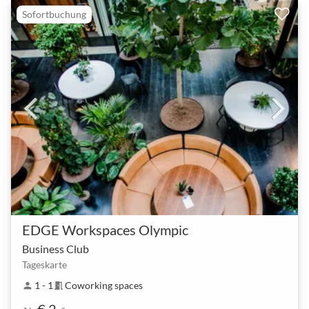
Sofortbuchung
EDGE Workspaces Olympic
Business Club
Tageskarte
1 - 1
Coworking spaces
person
meeting_room
€ 2