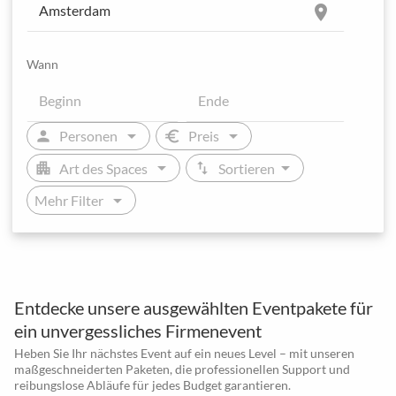
location_on
Wann
arrow_drop_down
arrow_drop_down
person
euro
Personen
Preis
arrow_drop_down
arrow_drop_down
apartment
swap_vert
Art des Spaces
Sortieren
arrow_drop_down
Mehr Filter
Entdecke unsere ausgewählten Eventpakete für
ein unvergessliches Firmenevent
Heben Sie Ihr nächstes Event auf ein neues Level – mit unseren
maßgeschneiderten Paketen, die professionellen Support und
reibungslose Abläufe für jedes Budget garantieren.