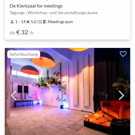
De Klerkzaal for meetings
Tagungs-, Workshop- und Veranstaltungsräume
1 - 14
5,0 (1)
Meetingraum
person
star
meeting_room
€ 32
Ab
/h
Sofortbuchung