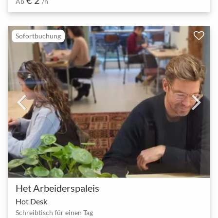
Ab
/h
Sofortbuchung
Het Arbeiderspaleis
Hot Desk
Schreibtisch für einen Tag