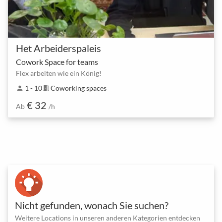
Het Arbeiderspaleis
Cowork Space for teams
Flex arbeiten wie ein König!
1 - 10
Coworking spaces
person
meeting_room
€ 32
Ab
/h
Nicht gefunden, wonach Sie suchen?
Weitere Locations in unseren anderen Kategorien entdecken