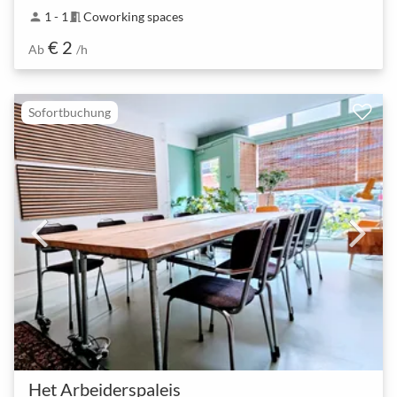
1 - 1
Coworking spaces
person
meeting_room
€ 2
Ab
/h
Sofortbuchung
Het Arbeiderspaleis