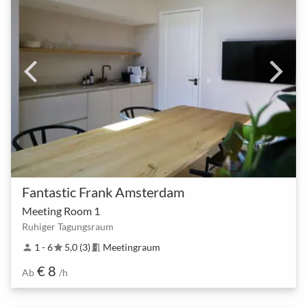
Fantastic Frank Amsterdam
Meeting Room 1
Ruhiger Tagungsraum
1 - 6
5,0 (3)
Meetingraum
person
star
meeting_room
€ 8
Ab
/h