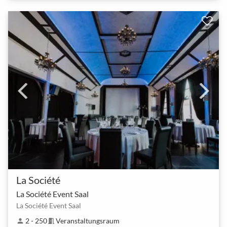
La Société
La Société Event Saal
La Société Event Saal
2 - 250
Veranstaltungsraum
person
meeting_room