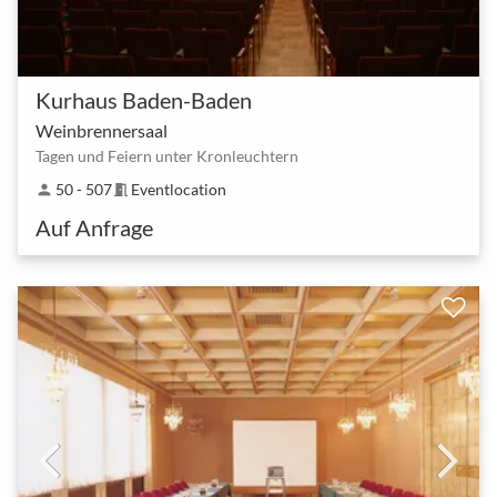
Kurhaus Baden-Baden
Weinbrennersaal
Tagen und Feiern unter Kronleuchtern
50 - 507
Eventlocation
person
meeting_room
Auf Anfrage