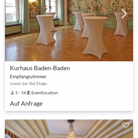
Kurhaus Baden-Baden
Empfangszimmer
Juwel der Bel Etage
5 - 56
Eventlocation
person
meeting_room
Auf Anfrage