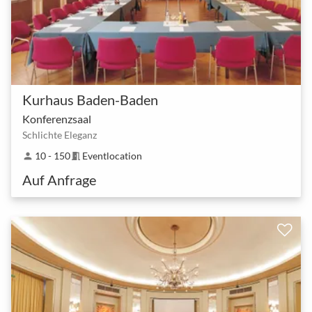
Kurhaus Baden-Baden
Konferenzsaal
Schlichte Eleganz
10 - 150
Eventlocation
person
meeting_room
Auf Anfrage