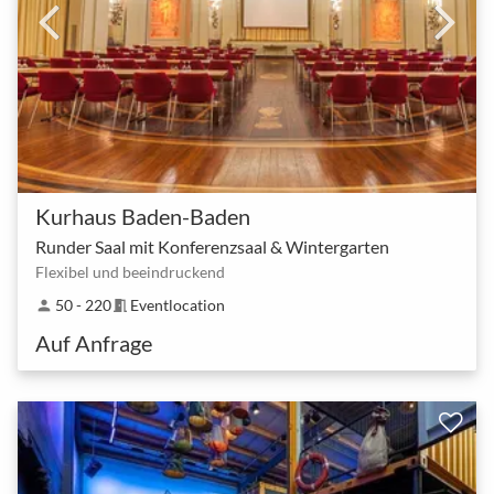
Kurhaus Baden-Baden
Runder Saal mit Konferenzsaal & Wintergarten
Flexibel und beeindruckend
50 - 220
Eventlocation
person
meeting_room
Auf Anfrage