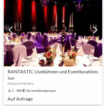
RANTASTIC Livebühnen und Eventlocations
Saal
Klassisch Modern
1 - 400
Veranstaltungsraum
person
meeting_room
Auf Anfrage