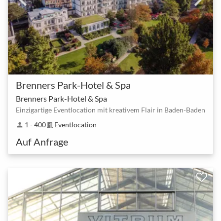
Brenners Park-Hotel & Spa
Brenners Park-Hotel & Spa
Einzigartige Eventlocation mit kreativem Flair in Baden-Baden
1 - 400
Eventlocation
person
meeting_room
Auf Anfrage