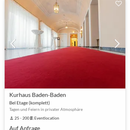
Kurhaus Baden-Baden
Bel Etage (komplett)
Tagen und Feiern in privater Atmosphäre
25 - 200
Eventlocation
person
meeting_room
Auf Anfrage