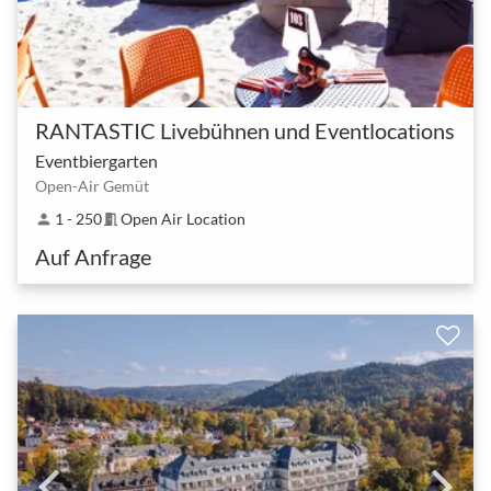
RANTASTIC Livebühnen und Eventlocations
Eventbiergarten
Open-Air Gemüt
1 - 250
Open Air Location
person
meeting_room
Auf Anfrage