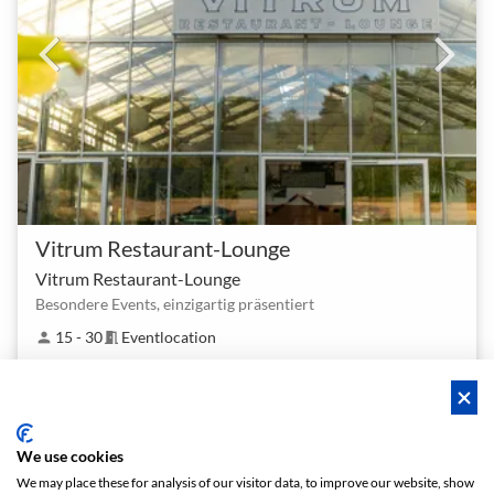
Vitrum Restaurant-Lounge
Vitrum Restaurant-Lounge
Besondere Events, einzigartig präsentiert
15 - 30
Eventlocation
person
meeting_room
Auf Anfrage
We use cookies
We may place these for analysis of our visitor data, to improve our website, show