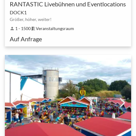
RANTASTIC Livebühnen und Eventlocations
DOCK1
Größer, höher, weiter!
1 - 1500
Veranstaltungsraum
person
meeting_room
Auf Anfrage