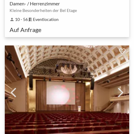
Damen- / Herrenzimmer
Kleine Besonderheiten der Bel Etage
10 - 56
Eventlocation
person
meeting_room
Auf Anfrage