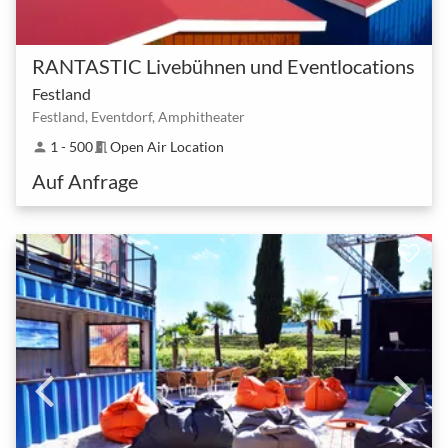
RANTASTIC Livebühnen und Eventlocations
Festland
Festland, Eventdorf, Amphitheater
1 - 500
Open Air Location
person
meeting_room
Auf Anfrage