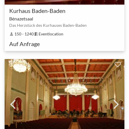
Kurhaus Baden-Baden
Bénazetsaal
Das Herzstück des Kurhauses Baden-Baden
150 - 1240
Eventlocation
person
meeting_room
Auf Anfrage