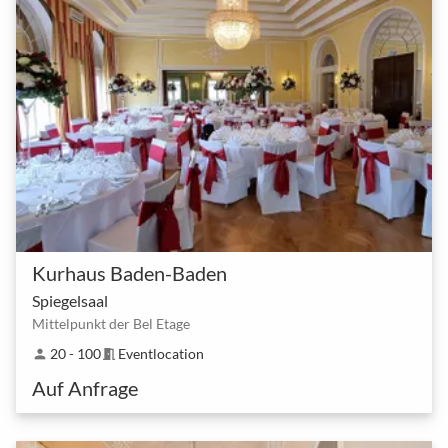
Kurhaus Baden-Baden
Spiegelsaal
Mittelpunkt der Bel Etage
20 - 100
Eventlocation
person
meeting_room
Auf Anfrage