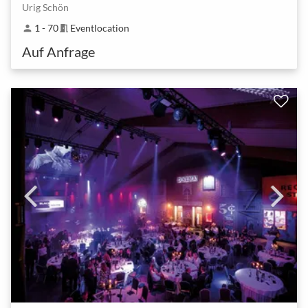
Urig Schön
1 - 70
Eventlocation
person
meeting_room
Auf Anfrage