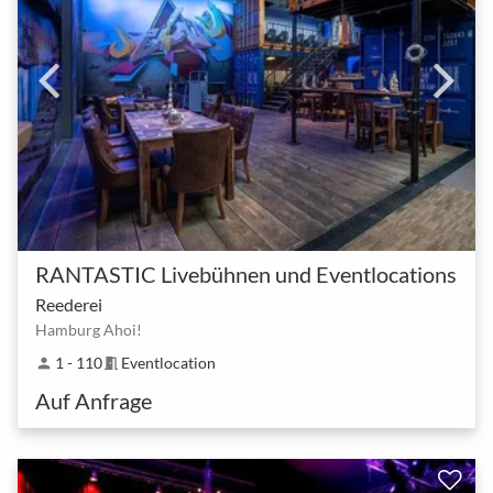
RANTASTIC Livebühnen und Eventlocations
Reederei
Hamburg Ahoi!
1 - 110
Eventlocation
person
meeting_room
Auf Anfrage