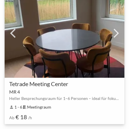
Tetrade Meeting Center
MR 4
Heller Besprechungsraum für 1–6 Personen – ideal für fokussierte Teammeetings
1 - 6
Meetingraum
person
meeting_room
€ 18
Ab
/h