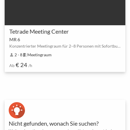
Tetrade Meeting Center
MR 6
Konzentrierter Meetingraum für 2–8 Personen mit Sofortbuchung in Breda
2 - 8
Meetingraum
person
meeting_room
€ 24
Ab
/h
Nicht gefunden, wonach Sie suchen?