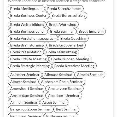
Weitere Locations in unseren anderen Kategorien entdecken
Breda Meetingraum
Breda Sprechzimmer
Breda Business Center
Breda Büros auf Zeit
Breda Weiterbildung
Breda Workshop
Breda Business Lunch
Breda Seminar
Breda Empfang
Breda Vorstellungsgespräch
Breda Coaching
Breda Brainstorming
Breda Gruppenarbeit
Breda Präsentation
Breda Teamsitzung
Breda Offsite-Meeting
Breda Kunden-Meeting
Breda Strategie-Meeting
Breda Kreatives Meeting
Aalsmeer Seminar
Alkmaar Seminar
Almelo Seminar
Almere Seminar
Alphen am Rhein Seminar
Amersfoort Seminar
Amstelveen Seminar
Amsterdam Seminar
Apeldoorn Seminar
Arnhem Seminar
Assen Seminar
Bergen op Zoom Seminar
Best Seminar
Beuningen Seminar
Bilthoven Seminar