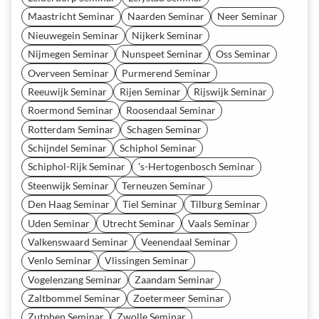
Maastricht Seminar
Naarden Seminar
Neer Seminar
Nieuwegein Seminar
Nijkerk Seminar
Nijmegen Seminar
Nunspeet Seminar
Oss Seminar
Overveen Seminar
Purmerend Seminar
Reeuwijk Seminar
Rijen Seminar
Rijswijk Seminar
Roermond Seminar
Roosendaal Seminar
Rotterdam Seminar
Schagen Seminar
Schijndel Seminar
Schiphol Seminar
Schiphol-Rijk Seminar
's-Hertogenbosch Seminar
Steenwijk Seminar
Terneuzen Seminar
Den Haag Seminar
Tiel Seminar
Tilburg Seminar
Uden Seminar
Utrecht Seminar
Vaals Seminar
Valkenswaard Seminar
Veenendaal Seminar
Venlo Seminar
Vlissingen Seminar
Vogelenzang Seminar
Zaandam Seminar
Zaltbommel Seminar
Zoetermeer Seminar
Zutphen Seminar
Zwolle Seminar