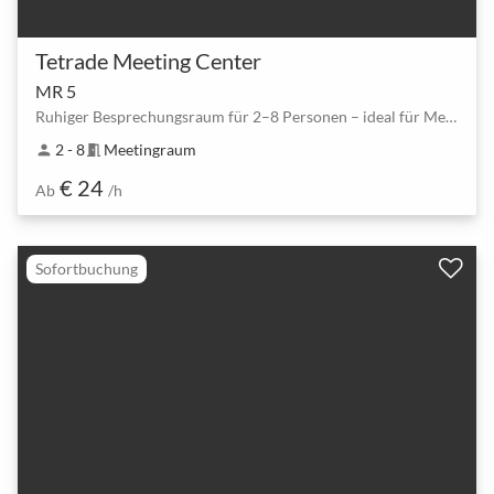
Tetrade Meeting Center
MR 5
Ruhiger Besprechungsraum für 2–8 Personen – ideal für Meetings & Coachings
2 - 8
Meetingraum
person
meeting_room
€ 24
Ab
/h
Sofortbuchung