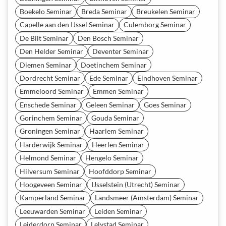
Boekelo Seminar
Breda Seminar
Breukelen Seminar
Capelle aan den IJssel Seminar
Culemborg Seminar
De Bilt Seminar
Den Bosch Seminar
Den Helder Seminar
Deventer Seminar
Diemen Seminar
Doetinchem Seminar
Dordrecht Seminar
Ede Seminar
Eindhoven Seminar
Emmeloord Seminar
Emmen Seminar
Enschede Seminar
Geleen Seminar
Goes Seminar
Gorinchem Seminar
Gouda Seminar
Groningen Seminar
Haarlem Seminar
Harderwijk Seminar
Heerlen Seminar
Helmond Seminar
Hengelo Seminar
Hilversum Seminar
Hoofddorp Seminar
Hoogeveen Seminar
IJsselstein (Utrecht) Seminar
Kamperland Seminar
Landsmeer (Amsterdam) Seminar
Leeuwarden Seminar
Leiden Seminar
Leiderdorp Seminar
Lelystad Seminar