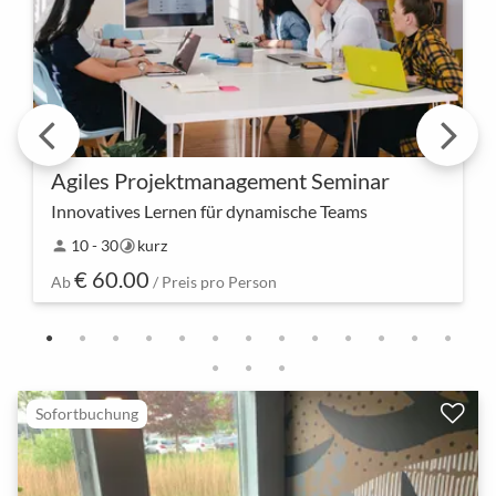
Agiles Projektmanagement Seminar
Innovatives Lernen für dynamische Teams
ure Reise des Wissenserwerbs beginnt hier – erlebt
10 - 30
kurz
person
timelapse
gemeinsam die nächste Ebene des agilen
€ 60.00
Projektmanagements. Entdeckt innovative
Ab
/ Preis pro Person
Methoden und bewähr…
Sofortbuchung