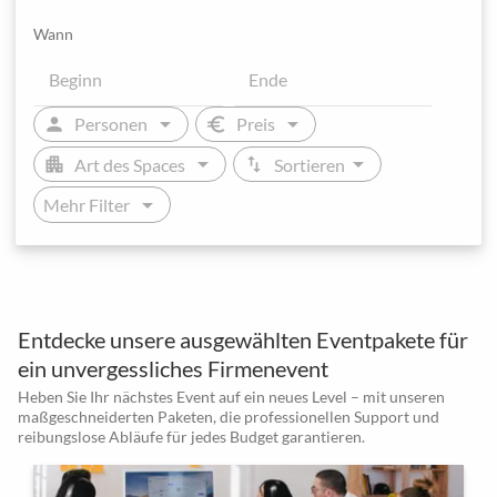
Wann
arrow_drop_down
arrow_drop_down
person
euro
Personen
Preis
arrow_drop_down
arrow_drop_down
apartment
swap_vert
Art des Spaces
Sortieren
arrow_drop_down
Mehr Filter
Entdecke unsere ausgewählten Eventpakete für
ein unvergessliches Firmenevent
Heben Sie Ihr nächstes Event auf ein neues Level – mit unseren
maßgeschneiderten Paketen, die professionellen Support und
reibungslose Abläufe für jedes Budget garantieren.