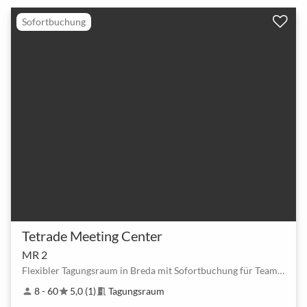
Sofortbuchung
Tetrade Meeting Center
MR 2
Flexibler Tagungsraum in Breda mit Sofortbuchung für Teams bis 60
8 - 60
5,0 (1)
Tagungsraum
person
star
meeting_room