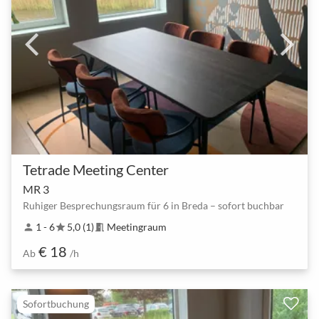
Tetrade Meeting Center
MR 3
Ruhiger Besprechungsraum für 6 in Breda – sofort buchbar
1 - 6
5,0 (1)
Meetingraum
person
star
meeting_room
€ 18
Ab
/h
Sofortbuchung