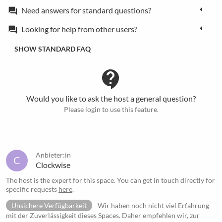
Need answers for standard questions?
forum
Looking for help from other users?
forum
SHOW STANDARD FAQ
contact_support
Would you like to ask the host a general question?
Please login to use this feature.
Anbieter:in
C
Clockwise
The host is the expert for this space. You can get in touch directly for
specific requests
here
.
Unsichere Verfügbarkeit
Wir haben noch nicht viel Erfahrung
mit der Zuverlässigkeit dieses Spaces. Daher empfehlen wir, zur