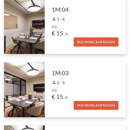
1M:04
person
1 - 6
Ab
€ 15
/h
BUCHUNG ANFRAGEN
1M:03
person
1 - 5
Ab
€ 15
/h
BUCHUNG ANFRAGEN