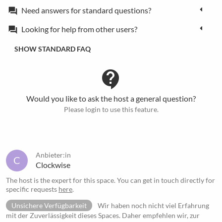
Need answers for standard questions?
forum
Looking for help from other users?
forum
SHOW STANDARD FAQ
contact_support
Would you like to ask the host a general question?
Please login to use this feature.
Anbieter:in
C
Clockwise
The host is the expert for this space. You can get in touch directly for
specific requests
here
.
Unsichere Verfügbarkeit
Wir haben noch nicht viel Erfahrung
mit der Zuverlässigkeit dieses Spaces. Daher empfehlen wir, zur