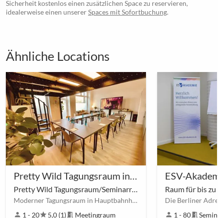
Sicherheit kostenlos einen zusätzlichen Space zu reservieren,
idealerweise einen unserer
Spaces mit Sofortbuchung
.
Ähnliche Locations
Pretty Wild Tagungsraum in Berlin Mitte
ESV-Akadem
Pretty Wild Tagungsraum/Seminarraum
Moderner Tagungsraum in Hauptbahnhof-Nähe
person
1 - 20
star
5,0 (1)
meeting_room
Meetingraum
person
1 - 80
meeting_room
Semin