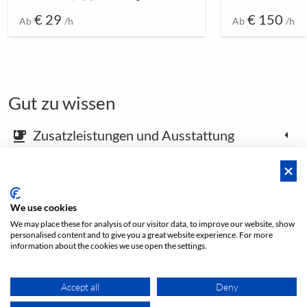
€ 29
€ 150
Ab
/h
Ab
/h
Gut zu wissen
Zusatzleistungen und Ausstattung
emoji_food_beverage
Karte und Anfahrtsbeschreibung
place
We use cookies
We may place these for analysis of our visitor data, to improve our website, show
Footer öffnen
personalised content and to give you a great website experience. For more
information about the cookies we use open the settings.
Preis von
Accept all
Deny
BUCHUNG ANFRAGEN
€ 200
/h