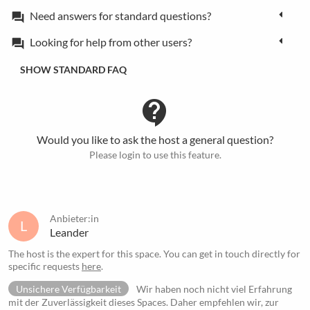
Need answers for standard questions?
forum
Looking for help from other users?
forum
SHOW STANDARD FAQ
contact_support
Would you like to ask the host a general question?
Please login to use this feature.
Anbieter:in
L
Leander
The host is the expert for this space. You can get in touch directly for
specific requests
here
.
Unsichere Verfügbarkeit
Wir haben noch nicht viel Erfahrung
mit der Zuverlässigkeit dieses Spaces. Daher empfehlen wir, zur