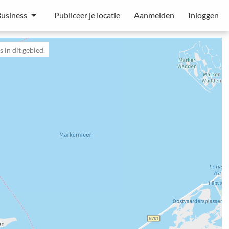
usiness
Publiceer je locatie
Aanmelden
Inloggen
 in dit gebied.