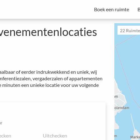
Boek een ruimte
B
vergaderbeheer
Spacebase Business is uw alles-in-één oplossing voor professionele
van vergaderingen, evenementen en werkplekken.
Start met een proefperiode - Abonnementen beginnen vanaf €49 per maand.
evenementenlocaties
22
Ruimtes
aalbaar of eerder indrukwekkend en uniek, wij
onferentiezalen, vergaderzalen of appartementen
e minuten een unieke locatie voor uw volgende
r