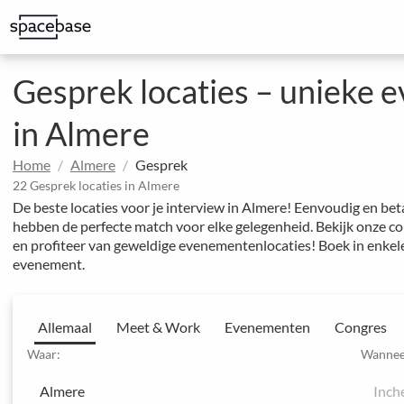
Bespaar op kantoorkosten en geef uw team meer mogelijkheden
Geweldige ruimtes om indruk te maken op klanten
Gestructureerde boeking met speciale prijsafspraken
Uitgebreide evenementen en hotelconferenties
Integreer Spacebase software en MICE-experts voor strategisch 
Gesprek locaties – unieke 
in Almere
Home
Almere
Gesprek
22 Gesprek locaties in Almere
De beste locaties voor je interview in Almere! Eenvoudig en bet
hebben de perfecte match voor elke gelegenheid. Bekijk onze c
en profiteer van geweldige evenementenlocaties! Boek in enkel
evenement.
Allemaal
Meet & Work
Evenementen
Congres
Waar:
Wannee