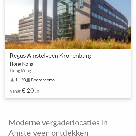
Regus Amstelveen Kronenburg
Hong Kong
Hong Kong
1 - 20
Boardrooms
person
meeting_room
€ 20
Vanaf
/h
Moderne vergaderlocaties in
Amstelveen ontdekken