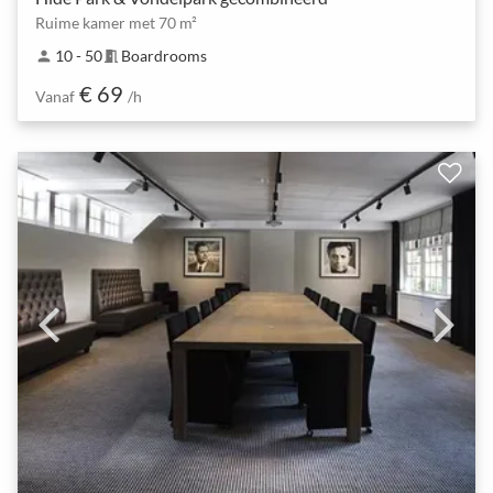
Ruime kamer met 70 m²
10 - 50
Boardrooms
person
meeting_room
€ 69
Vanaf
/h