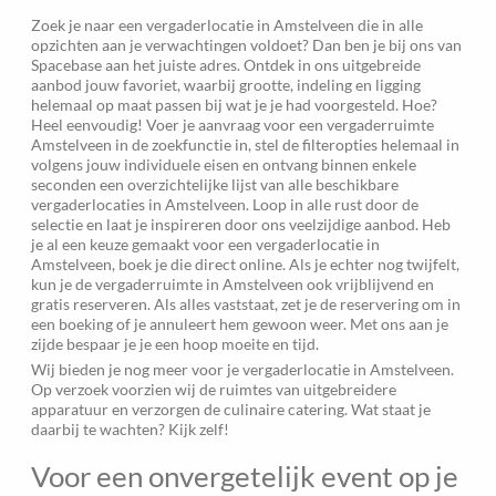
Zoek je naar een vergaderlocatie in Amstelveen die in alle
opzichten aan je verwachtingen voldoet? Dan ben je bij ons van
Spacebase aan het juiste adres. Ontdek in ons uitgebreide
aanbod jouw favoriet, waarbij grootte, indeling en ligging
helemaal op maat passen bij wat je je had voorgesteld. Hoe?
Heel eenvoudig! Voer je aanvraag voor een vergaderruimte
Amstelveen in de zoekfunctie in, stel de filteropties helemaal in
volgens jouw individuele eisen en ontvang binnen enkele
seconden een overzichtelijke lijst van alle beschikbare
vergaderlocaties in Amstelveen. Loop in alle rust door de
selectie en laat je inspireren door ons veelzijdige aanbod. Heb
je al een keuze gemaakt voor een vergaderlocatie in
Amstelveen, boek je die direct online. Als je echter nog twijfelt,
kun je de vergaderruimte in Amstelveen ook vrijblijvend en
gratis reserveren. Als alles vaststaat, zet je de reservering om in
een boeking of je annuleert hem gewoon weer. Met ons aan je
zijde bespaar je je een hoop moeite en tijd.
Wij bieden je nog meer voor je vergaderlocatie in Amstelveen.
Op verzoek voorzien wij de ruimtes van uitgebreidere
apparatuur en verzorgen de culinaire catering. Wat staat je
daarbij te wachten? Kijk zelf!
Voor een onvergetelijk event op je