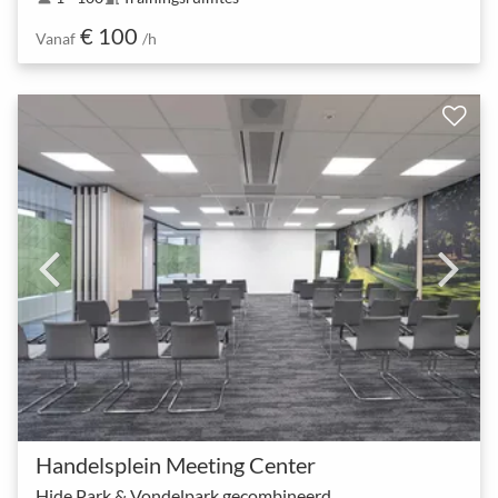
€ 100
Vanaf
/h
Handelsplein Meeting Center
Hide Park & Vondelpark gecombineerd