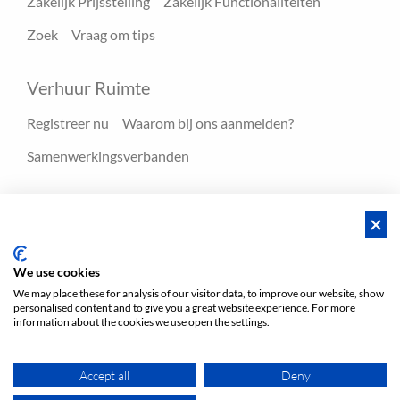
Zakelijk Prijsstelling
Zakelijk Functionaliteiten
Zoek
Vraag om tips
Verhuur Ruimte
Registreer nu
Waarom bij ons aanmelden?
Samenwerkingsverbanden
Hulpmiddelen
Blog
FAQ - Help center
We use cookies
We may place these for analysis of our visitor data, to improve our website, show
personalised content and to give you a great website experience. For more
Voorwaarden
Privacy
Voorwaarden/Impressum
information about the cookies we use open the settings.
Sitemap
EN
DE
NL
Accept all
Deny