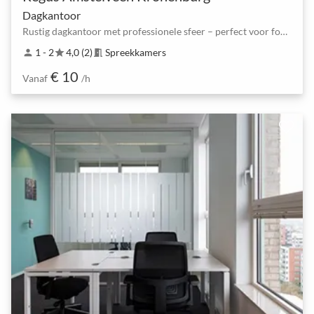
Dagkantoor
Rustig dagkantoor met professionele sfeer – perfect voor focus en 1-op-1
1 - 2
4,0 (2)
Spreekkamers
person
star
meeting_room
€ 10
Vanaf
/h