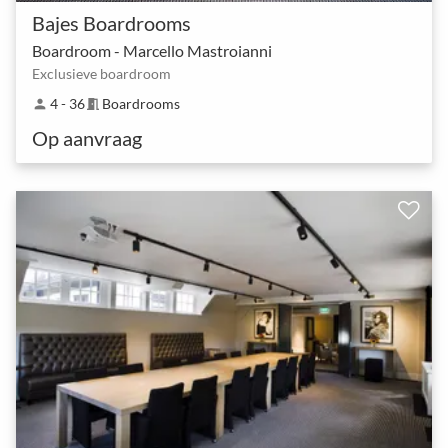
Bajes Boardrooms
Boardroom - Marcello Mastroianni
Exclusieve boardroom
4 - 36
Boardrooms
person
meeting_room
Op aanvraag