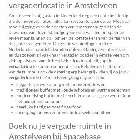
vergaderlocatie in Amstelveen
Amstelveen is bij gasten in Nederland nog een echte insidertip,
die de inwoners natuurlijk allang weten te waarderen. Met haar
mooie ligging voor de poorten van Amsterdam genieten de
bewoners van de zelfstandige gemeente van een ontspannen
leven maar kunnen ook binnen de kortste keren van de flair van
de grote stad genieten. De goede verbindingen met de
Nederlandse hoofdstad vinden ook veel bedrijven interessant
en dus zoeken zij vaak naar vergaderlocaties in Amstelveen om
zich op afstand van de hectische drukte volledig op de
vergadering te kunnen concentreren. Behalve de faciliteiten
van de ruimte is ook de catering erg belangrijk, die wij op jouw
vergaderlocatie in Amstelveen graag organiseren:
elegante verwelkoming met mousserende wijn
traditioneel buffet met koude schotels en warme gerechten
modern flying buffet met heerlijke amuses, geserveerd door
het bedienend personeel
heerlijke hartig en zoet fingerfood
meergangenmenu voor een indrukwekkend diner
Boek nu je vergaderruimte in
Amstelveen bij Spacebase