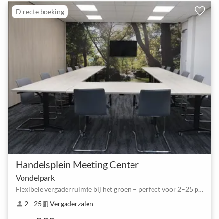
Directe boeking
Handelsplein Meeting Center
Vondelpark
Flexibele vergaderruimte bij het groen – perfect voor 2–25 personen
2 - 25
Vergaderzalen
person
meeting_room