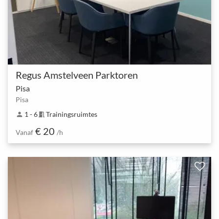
Regus Amstelveen Parktoren
Pisa
Pisa
1 - 6
Trainingsruimtes
person
meeting_room
€ 20
Vanaf
/h