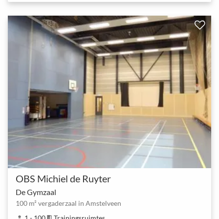
OBS Michiel de Ruyter
De Gymzaal
100 m² vergaderzaal in Amstelveen
1 - 100
Trainingsruimtes
person
meeting_room