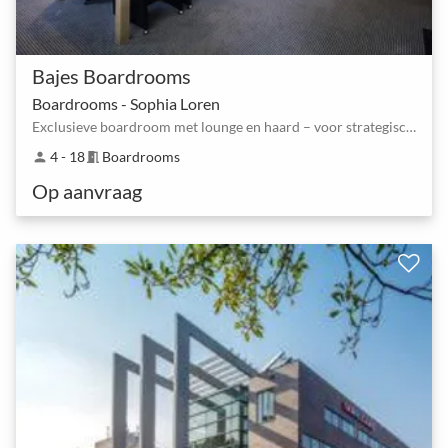
Bajes Boardrooms
Boardrooms - Sophia Loren
Exclusieve boardroom met lounge en haard – voor strategische sessies
4 - 18
Boardrooms
person
meeting_room
Op aanvraag