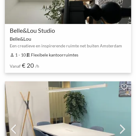
Belle&Lou Studio
Belle&Lou
Een creatieve en inspirerende ruimte net buiten Amsterdam
1 - 10
Flexibele kantoorruimtes
person
meeting_room
€ 20
Vanaf
/h