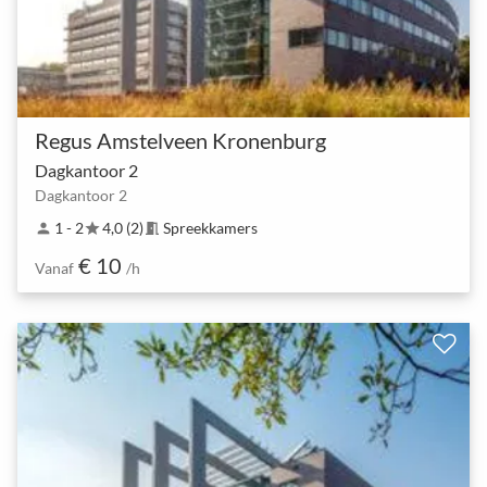
Regus Amstelveen Kronenburg
Dagkantoor 2
Dagkantoor 2
1 - 2
4,0 (2)
Spreekkamers
person
star
meeting_room
€ 10
Vanaf
/h