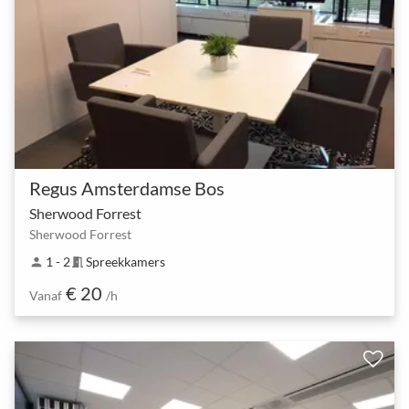
Regus Amsterdamse Bos
Sherwood Forrest
Sherwood Forrest
1 - 2
Spreekkamers
person
meeting_room
€ 20
Vanaf
/h