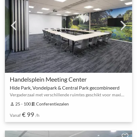
Handelsplein Meeting Center
Hide Park, Vondelpark & Central Park gecombineerd
Vergaderzaal met verschillende ruimtes geschikt voor maximaal 100 deelnemers
25 - 100
Conferentiezalen
person
meeting_room
€ 99
Vanaf
/h