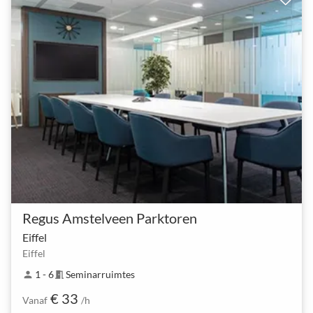
Regus Amstelveen Parktoren
Eiffel
Eiffel
1 - 6
Seminarruimtes
person
meeting_room
€ 33
Vanaf
/h