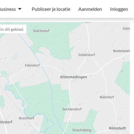
usiness
Publiceer je locatie
Aanmelden
Inloggen
n dit gebied.