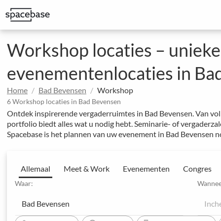
Bespaar op kantoorkosten en geef uw team meer mogelijkheden
Geweldige ruimtes om indruk te maken op klanten
Gestructureerde boeking met speciale prijsafspraken
Workshop locaties – unieke
evenementenlocaties in Ba
Home
Bad Bevensen
Workshop
6 Workshop locaties in Bad Bevensen
Ontdek inspirerende vergaderruimtes in Bad Bevensen. Van vol
portfolio biedt alles wat u nodig hebt. Seminarie- of vergaderz
Spacebase is het plannen van uw evenement in Bad Bevensen n
Allemaal
Meet & Work
Evenementen
Congres
Waar:
Wannee