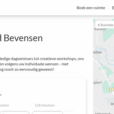
Boek een ruimte
B
Spacebase Business is uw alles-in-één oplossing voor professionele
van vergaderingen, evenementen en werkplekken.
Start met een proefperiode - Abonnementen beginnen vanaf €49 per maand.
6
Ruimtes i
d Bevensen
ledige dagseminars tot creatieve workshops, ons
alen volgens uw individuele wensen - met
og nooit zo eenvoudig geweest!
r