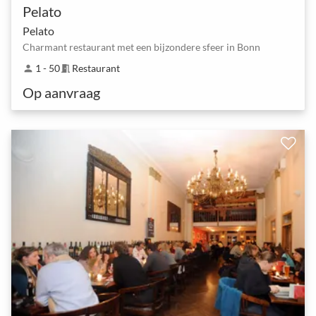
Pelato
Pelato
Charmant restaurant met een bijzondere sfeer in Bonn
1 - 50
Restaurant
person
meeting_room
Op aanvraag