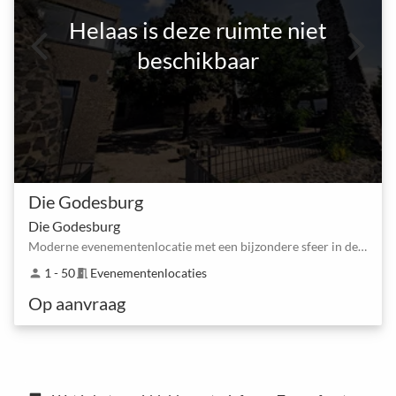
Helaas is deze ruimte niet
beschikbaar
Die Godesburg
Die Godesburg
Moderne evenementenlocatie met een bijzondere sfeer in de buurt van Bonn Bonner Str.
1 - 50
Evenementenlocaties
person
meeting_room
Op aanvraag