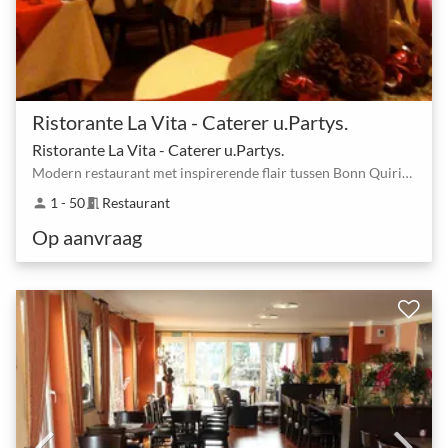
Ristorante La Vita - Caterer u.Partys.
Ristorante La Vita - Caterer u.Partys.
Modern restaurant met inspirerende flair tussen Bonn Quirinusplatz en Bonn Servatiusstr.
1 - 50
Restaurant
person
meeting_room
Op aanvraag