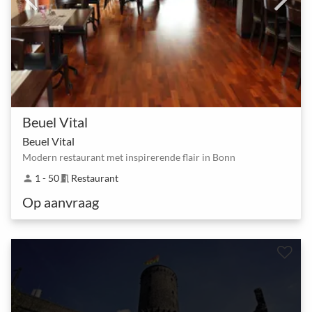
Beuel Vital
Beuel Vital
Modern restaurant met inspirerende flair in Bonn
1 - 50
Restaurant
person
meeting_room
Op aanvraag