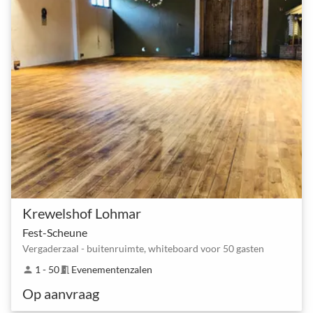
Krewelshof Lohmar
Fest-Scheune
Vergaderzaal - buitenruimte, whiteboard voor 50 gasten
1 - 50
Evenementenzalen
person
meeting_room
Op aanvraag