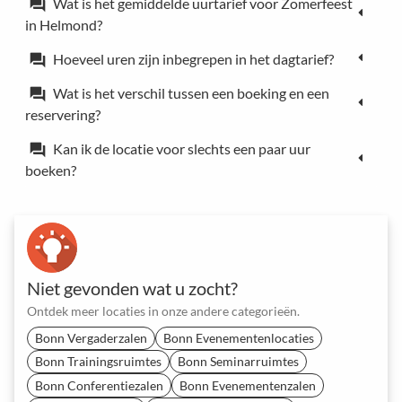
Wat is het gemiddelde uurtarief voor Zomerfeest
forum
in Helmond?
Hoeveel uren zijn inbegrepen in het dagtarief?
forum
Wat is het verschil tussen een boeking en een
forum
reservering?
Kan ik de locatie voor slechts een paar uur
forum
boeken?
Niet gevonden wat u zocht?
Ontdek meer locaties in onze andere categorieën.
Bonn Vergaderzalen
Bonn Evenementenlocaties
Bonn Trainingsruimtes
Bonn Seminarruimtes
Bonn Conferentiezalen
Bonn Evenementenzalen