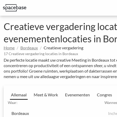
Bespaar op kantoorkosten en geef uw team meer mogelijkheden
Geweldige ruimtes om indruk te maken op klanten
Gestructureerde boeking met speciale prijsafspraken
Uitgebreide evenementen en hotelconferenties
Integreer Spacebase software en MICE-experts voor strategisch 
Creatieve vergadering locat
evenementenlocaties in Bo
Home
Bordeaux
Creatieve vergadering
17 Creatieve vergadering locaties in Bordeaux
De perfecte locatie maakt uw creative Meeting in Bordeaux tot 
concentreren op productiviteit of een ontspannen sfeer, u vindt
ons portfolio! Groene ruimten, werkplaatsen of dakterrassen en
nemen u mee uit uw alledaagse vergaderingen en naar inspireren
Allemaal
Meet & Work
Evenementen
Congres
Waar:
Wannee