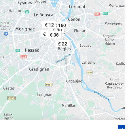
€ 2
€ 6
€ 12
€ 160
€ 16
€ 30
€ 70
€ 24
€ 36
€ 29
€ 46
€ 22