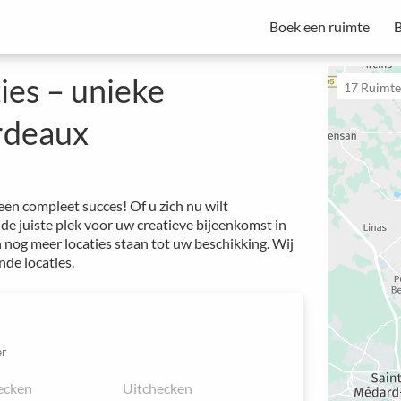
Boek een ruimte
B
vergaderbeheer
Spacebase Business is uw alles-in-één oplossing voor professionele
van vergaderingen, evenementen en werkplekken.
Start met een proefperiode - Abonnementen beginnen vanaf €49 per maand.
ies – unieke
17
Ruimtes
rdeaux
een compleet succes! Of u zich nu wilt
 de juiste plek voor uw creatieve bijeenkomst in
 nog meer locaties staan tot uw beschikking. Wij
de locaties.
r