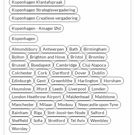
Kopenhagen Klantafspraak
Kopenhagen Strategievergadering
Kopenhagen Creatieve vergadering
Kopenhagen - Amager Øst
Kopenhagen
Almondsbury
Antwerpen
Bath
Birmingham
Bolton
Brighton and Hove
Bristol
Bromley
Brussel
Boedapest
Cambridge
Cluj-Napoca
Colchester
Cork
Dartford
Dover
Dublin
Edinburgh
Gent
Greenhithe
Harlington
Horsham
Hounslow
Ilford
Leeds
Liverpool
Londen
London Heathrow Airport
Maidenhead
Maidstone
Manchester
Milaan
Moskou
Newcastle upon Tyne
Rainham
Riga
Sint-Joost-ten-Node
Salford
Sheffield
Sofia
Stretford
Tel Aviv
Wembley
Worsley