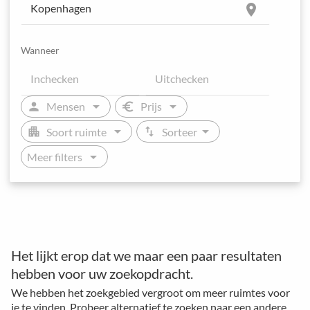
location_on
Wanneer
arrow_drop_down
arrow_drop_down
person
euro
Mensen
Prijs
arrow_drop_down
arrow_drop_down
apartment
swap_vert
Soort ruimte
Sorteer
arrow_drop_down
Meer filters
Het lijkt erop dat we maar een paar resultaten
hebben voor uw zoekopdracht.
We hebben het zoekgebied vergroot om meer ruimtes voor
je te vinden. Probeer alternatief te zoeken naar een andere