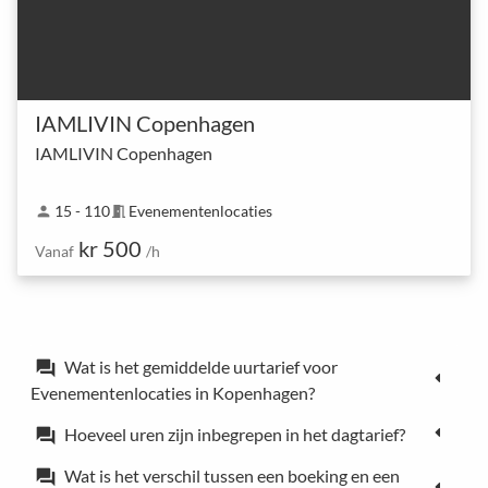
IAMLIVIN Copenhagen
IAMLIVIN Copenhagen
15 - 110
Evenementenlocaties
person
meeting_room
kr 500
Vanaf
/h
Wat is het gemiddelde uurtarief voor
forum
Evenementenlocaties in Kopenhagen?
Hoeveel uren zijn inbegrepen in het dagtarief?
forum
Wat is het verschil tussen een boeking en een
forum