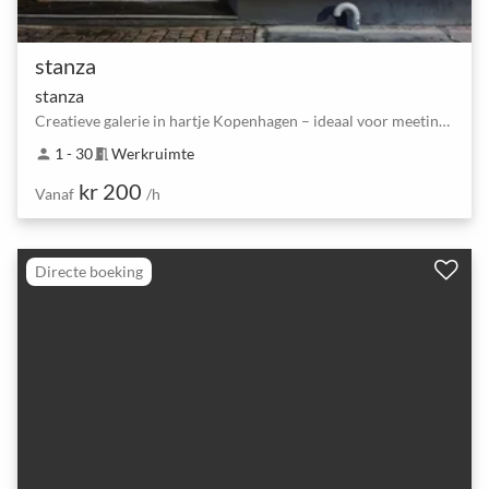
stanza
stanza
Creatieve galerie in hartje Kopenhagen – ideaal voor meetings en showrooms
1 - 30
Werkruimte
person
meeting_room
kr 200
Vanaf
/h
Directe boeking