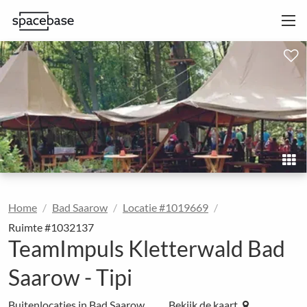
Home
Bad Saarow
Locatie #1019669
Ruimte #1032137
TeamImpuls Kletterwald Bad
Saarow - Tipi
Buitenlocaties in Bad Saarow
Bekijk de kaart