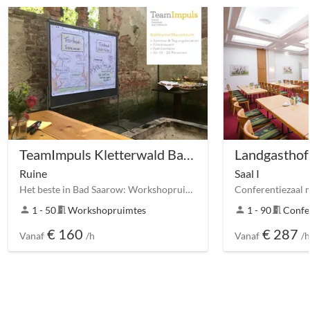
TeamImpuls Kletterwald Bad Saarow
Ruine
Saal I
Het beste in Bad Saarow: Workshopruimte
person
1 - 50
meeting_room
Workshopruimtes
person
1 - 90
meeting_room
Confe
€ 160
€ 287
Vanaf
/h
Vanaf
/h