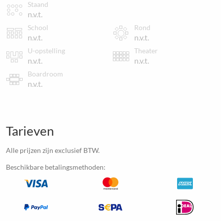
Staand
n.v.t.
School
Rond
n.v.t.
n.v.t.
U-opstelling
Theater
n.v.t.
n.v.t.
Boardroom
n.v.t.
Tarieven
Alle prijzen zijn exclusief BTW.
Beschikbare betalingsmethoden: