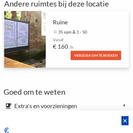
Andere ruimtes bij deze locatie
Ruine
fullscreen_exit
35 sqm
person
1 - 50
Vanaf
€ 160
/h
VERZOEK OM TE BOEKEN
Goed om te weten
Extra's en voorzieningen
emoji_food_beverage
Kaart en aankomstinstructies
place