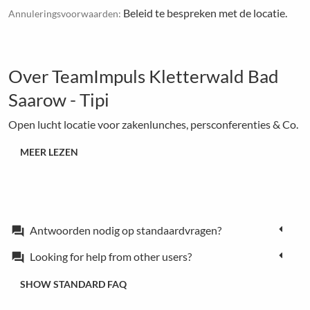
Beleid te bespreken met de locatie.
Annuleringsvoorwaarden:
Over TeamImpuls Kletterwald Bad
Saarow - Tipi
Open lucht locatie voor zakenlunches, persconferenties & Co.
MEER LEZEN
Antwoorden nodig op standaardvragen?
forum
Looking for help from other users?
forum
SHOW STANDARD FAQ