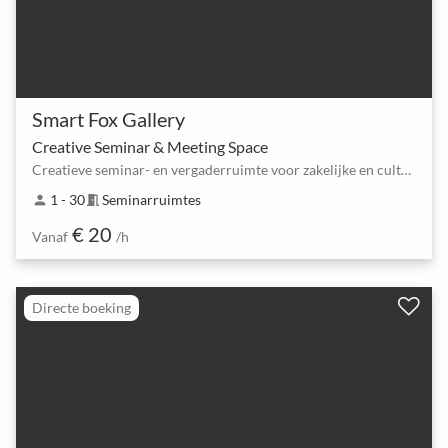
Smart Fox Gallery
Creative Seminar & Meeting Space
Creatieve seminar- en vergaderruimte voor zakelijke en culturele evenementen
1 - 30
Seminarruimtes
person
meeting_room
€ 20
Vanaf
/h
Directe boeking