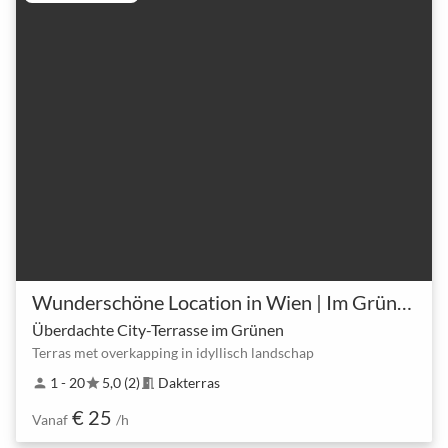
Wunderschöne Location in Wien | Im Grünen
Überdachte City-Terrasse im Grünen
Terras met overkapping in idyllisch landschap
1 - 20
5,0 (2)
Dakterras
person
star
meeting_room
€ 25
Vanaf
/h