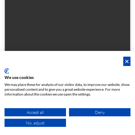
Neunter Himmel
We use cookies
Neunter Himmel
We may place these for analysis of our visitor data, to improve our website, show
personalised content and to give you a great website experience. For more
Openluchtlocatie
information about the cookies we use open the settings.
2 - 7
Dakterras
person
meeting_room
€ 30
Vanaf
/h
Accept all
Deny
No, adjust
KAART
Directe boeking