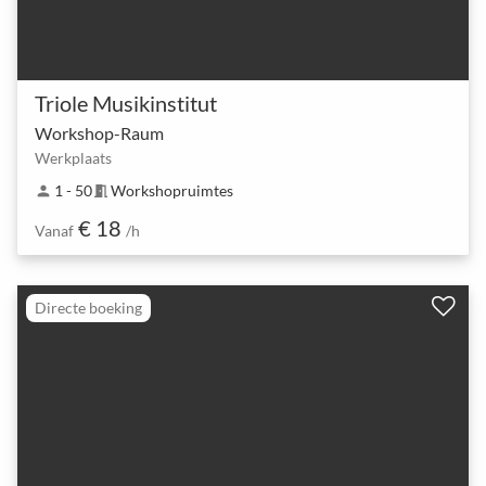
Triole Musikinstitut
Workshop-Raum
Werkplaats
1 - 50
Workshopruimtes
person
meeting_room
€ 18
Vanaf
/h
Directe boeking