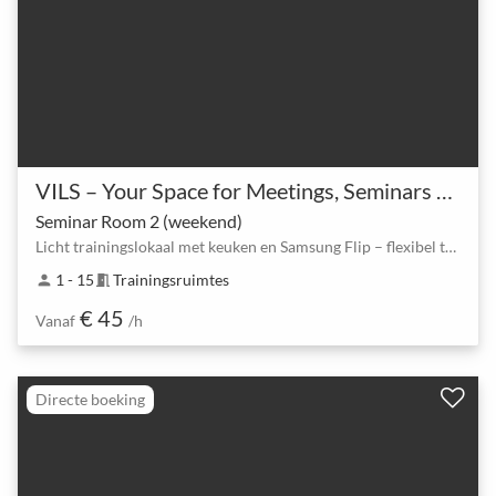
VILS – Your Space for Meetings, Seminars & More
Seminar Room 2 (weekend)
Licht trainingslokaal met keuken en Samsung Flip – flexibel tot 15 personen
1 - 15
Trainingsruimtes
person
meeting_room
€ 45
Vanaf
/h
Directe boeking