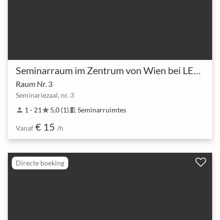
Seminarraum im Zentrum von Wien bei LEARN QUICK
Raum Nr. 3
Seminariezaal, nr. 3
1 - 21
5,0 (1)
Seminarruimtes
person
star
meeting_room
€ 15
Vanaf
/h
Directe boeking