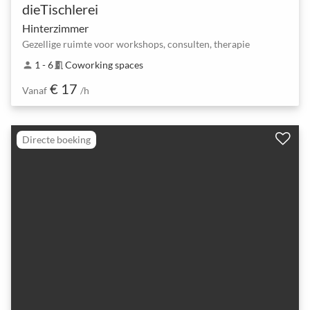
dieTischlerei
Hinterzimmer
Gezellige ruimte voor workshops, consulten, therapie
1 - 6
Coworking spaces
person
meeting_room
€ 17
Vanaf
/h
Directe boeking