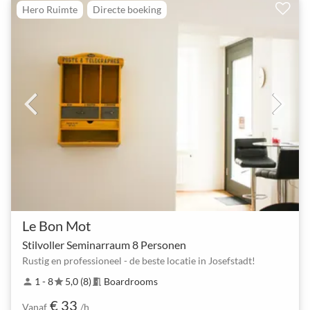
Hero Ruimte
Directe boeking
Le Bon Mot
Stilvoller Seminarraum 8 Personen
Rustig en professioneel - de beste locatie in Josefstadt!
1 - 8
5,0 (8)
Boardrooms
person
star
meeting_room
€ 33
Vanaf
/h