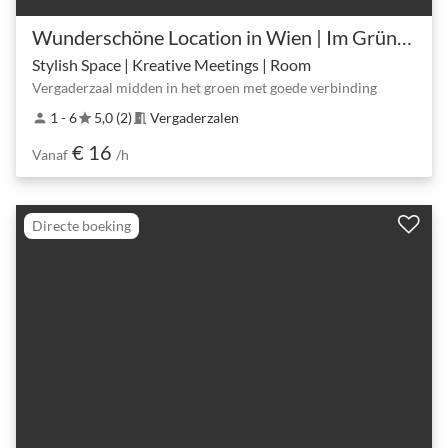
Wunderschöne Location in Wien | Im Grünen
Stylish Space | Kreative Meetings | Room
Vergaderzaal midden in het groen met goede verbinding
1 - 6
5,0 (2)
Vergaderzalen
person
star
meeting_room
€ 16
Vanaf
/h
Directe boeking