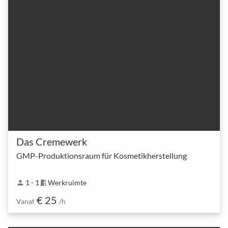
Das Cremewerk
GMP-Produktionsraum für Kosmetikherstellung
1 - 1
Werkruimte
person
meeting_room
€ 25
Vanaf
/h