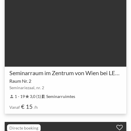
Seminarraum im Zentrum von Wien bei LEARN QUICK
Raum Nr. 2
Seminariezaal, nr. 2
1 - 19
3,0 (1)
Seminarruimtes
person
star
meeting_room
€ 15
Vanaf
/h
Directe boeking