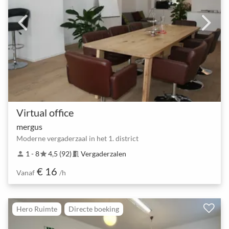
Virtual office
mergus
Moderne vergaderzaal in het 1. district
1 - 8
4,5 (92)
Vergaderzalen
person
star
meeting_room
€ 16
Vanaf
/h
Hero Ruimte
Directe boeking