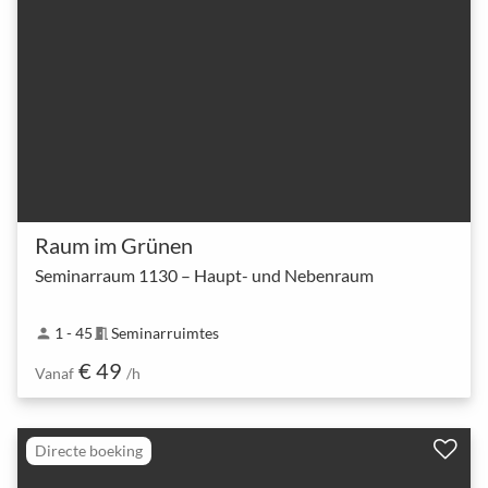
Raum im Grünen
Seminarraum 1130 – Haupt- und Nebenraum
1 - 45
Seminarruimtes
person
meeting_room
€ 49
Vanaf
/h
Directe boeking