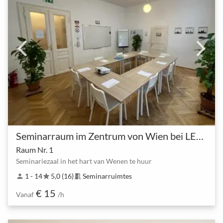
Seminarraum im Zentrum von Wien bei LEARN QUICK
Raum Nr. 1
Seminariezaal in het hart van Wenen te huur
1 - 14
5,0 (16)
Seminarruimtes
person
star
meeting_room
€ 15
Vanaf
/h