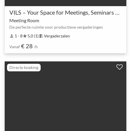
VILS – Your Space for Meetings, Seminars & More
Meeting Room
De perfecte ruimte voor productieve vergaderingen
1 - 8
5,0 (1)
Vergaderzalen
person
star
meeting_room
€ 28
Vanaf
/h
Directe boeking