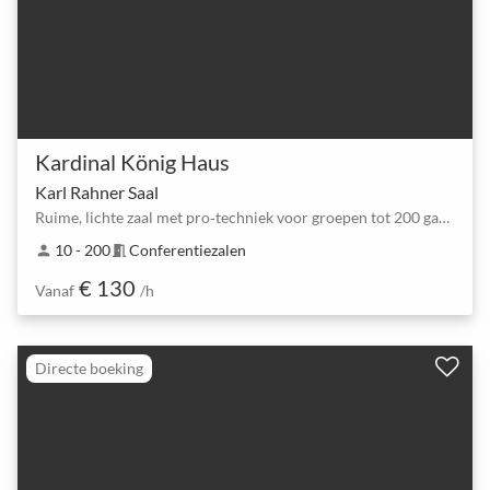
Kardinal König Haus
Karl Rahner Saal
Ruime, lichte zaal met pro‑techniek voor groepen tot 200 gasten
10 - 200
Conferentiezalen
person
meeting_room
€ 130
Vanaf
/h
Directe boeking