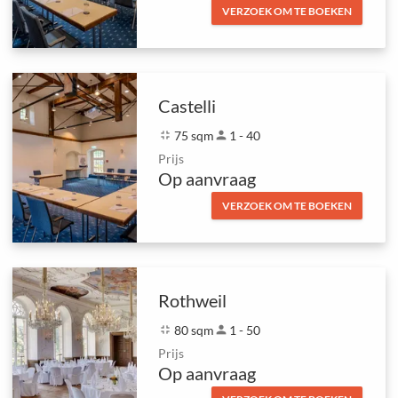
VERZOEK OM TE BOEKEN
Castelli
fullscreen_exit
75 sqm
person
1 - 40
Prijs
Op aanvraag
VERZOEK OM TE BOEKEN
Rothweil
fullscreen_exit
80 sqm
person
1 - 50
Prijs
Op aanvraag