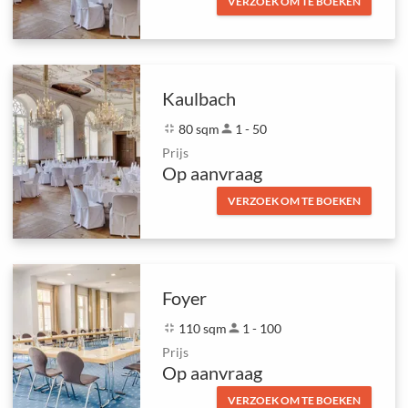
VERZOEK OM TE BOEKEN
Kaulbach
fullscreen_exit
80 sqm
person
1 - 50
Prijs
Op aanvraag
VERZOEK OM TE BOEKEN
Foyer
fullscreen_exit
110 sqm
person
1 - 100
Prijs
Op aanvraag
VERZOEK OM TE BOEKEN