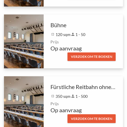
Bühne
fullscreen_exit
120 sqm
person
1 - 50
Prijs
Op aanvraag
VERZOEK OM TE BOEKEN
Fürstliche Reitbahn ohne Bühne und Empore
fullscreen_exit
350 sqm
person
1 - 500
Prijs
Op aanvraag
VERZOEK OM TE BOEKEN