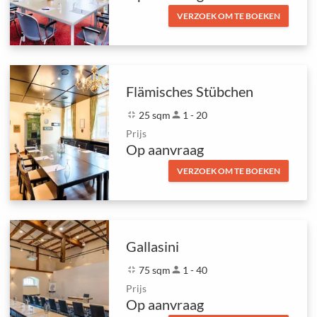
VERZOEK OM TE BOEKEN
Flämisches Stübchen
fullscreen_exit
25 sqm
person
1 - 20
Prijs
Op aanvraag
VERZOEK OM TE BOEKEN
Gallasini
fullscreen_exit
75 sqm
person
1 - 40
Prijs
Op aanvraag