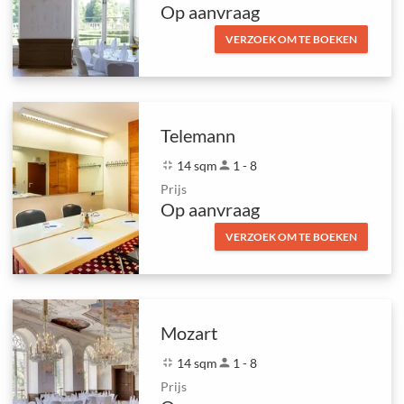
Op aanvraag
VERZOEK OM TE BOEKEN
Telemann
fullscreen_exit
14 sqm
person
1 - 8
Prijs
Op aanvraag
VERZOEK OM TE BOEKEN
Mozart
fullscreen_exit
14 sqm
person
1 - 8
Prijs