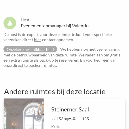
Host
Evenementenmanager bij Valentin
De host is de expert voor deze ruimte. Je kunt voor specifieke
verzoeken direct
hier
contact opnemen.
Onzekere beschikbaarheid
We hebben nog niet veel ervaring
met de betrouwbaarheid van deze ruimte. We raden aan om gratis
een extra ruimte als back-up te reserveren. Bij voorkeur een van
onze
direct te boeken ruimtes
.
Andere ruimtes bij deze locatie
Steinerner Saal
fullscreen_exit
153 sqm
person
1 - 155
Prijs