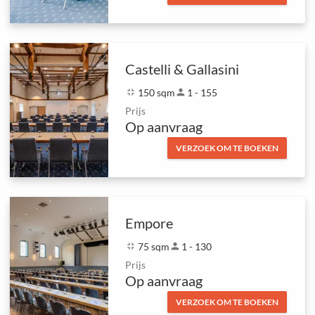
Castelli & Gallasini
fullscreen_exit
150 sqm
person
1 - 155
Prijs
Op aanvraag
VERZOEK OM TE BOEKEN
Empore
fullscreen_exit
75 sqm
person
1 - 130
Prijs
Op aanvraag
VERZOEK OM TE BOEKEN