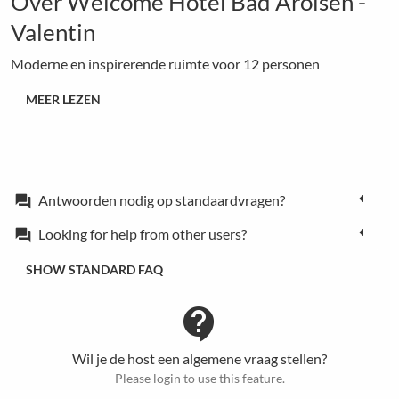
Over Welcome Hotel Bad Arolsen -
Valentin
Moderne en inspirerende ruimte voor 12 personen
MEER LEZEN
Antwoorden nodig op standaardvragen?
forum
Looking for help from other users?
forum
SHOW STANDARD FAQ
contact_support
Wil je de host een algemene vraag stellen?
Please login to use this feature.