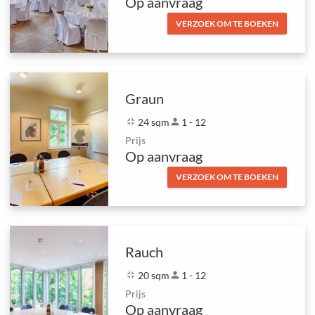
Op aanvraag
VERZOEK OM TE BOEKEN
Graun
fullscreen_exit
24 sqm
person
1 - 12
Prijs
Op aanvraag
VERZOEK OM TE BOEKEN
Rauch
fullscreen_exit
20 sqm
person
1 - 12
Prijs
Op aanvraag